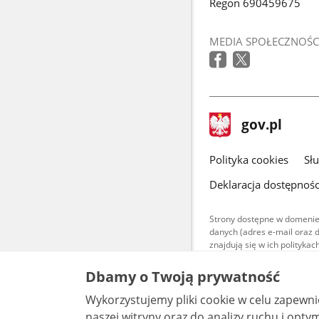
Regon 690459675
MEDIA SPOŁECZNOŚC
stopka
Strona
gov.pl
gov.pl
główna
gov.pl
Polityka cookies
Sł
Deklaracja dostępnośc
Strony dostępne w domenie
danych (adres e-mail oraz 
znajdują się w ich polityk
Treści teksto
Dbamy o Twoją prywatność
udostępniane
warunkach 4.0
Wykorzystujemy pliki cookie w celu zapewn
są udostępni
bez utworów z
naszej witryny oraz do analizy ruchu i optymalizacj