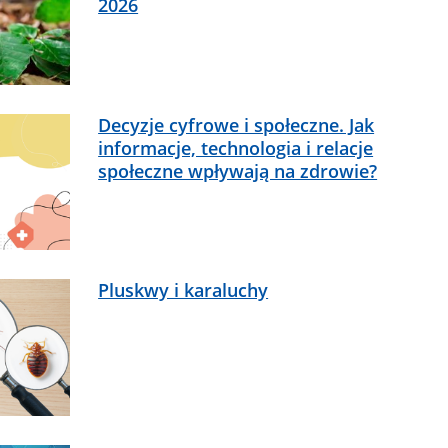
2026
Decyzje cyfrowe i społeczne. Jak
informacje, technologia i relacje
społeczne wpływają na zdrowie?
Pluskwy i karaluchy