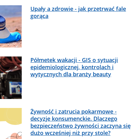
Upały a zdrowie - jak przetrwać fale
gorąca
Półmetek wakacji - GIS o sytuacji
epidemiologicznej, kontrolach i
wytycznych dla branży beauty
Żywność i zatrucia pokarmowe -
decyzje konsumenckie. Dlaczego
bezpieczeństwo żywności zaczyna się
dużo wcześniej niż przy stole?