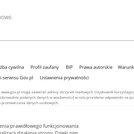
IOWE:
użba cywilna
Profil zaufany
BIP
Prawa autorskie
Warunki
i serwisu Gov.pl
Ustawienia prywatności
 www.gov.pl mogą zawierać adresy skrzynek mailowych. Użytkownik korzystający
dobrowolnie podanych danych w wiadomości) w celu przesłania odpowiedzi na prz
ach przetwarzania danych osobowych.
we publikowane w serwisie (z wyłączeniem treści audiowizualnych), są
 na licencji typu Creative Commons: uznanie autorstwa - na tych samych
 (CC BY-SA 4.0). Materiały audiowizualne, w tym zdjęcia, materiały audio i wideo
ienia prawidłowego funkcjonowania
ane na licencji typu Creative Commons: uznanie autorstwa użycie niekomercyjne 
ależnych 4.0 (CC BY-NC-ND 4.0), o ile nie jest to stwierdzone inaczej.
i działania strony. Dzięki nim