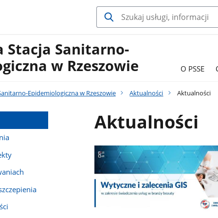
 Stacja Sanitarno-
ogiczna w Rzeszowie
O PSSE
Sanitarno-Epidemiologiczna w Rzeszowie
Aktualności
Aktualności
Aktualności
nia
ekty
waniach
szczepienia
ści