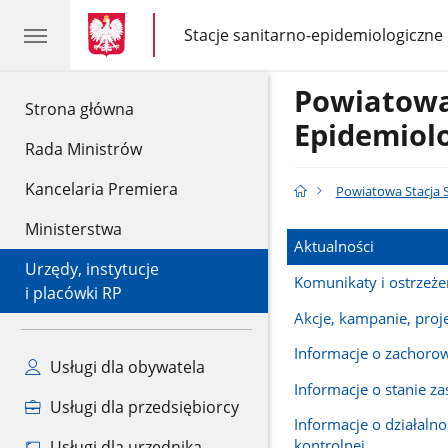
gov.pl
gov.pl
Stacje sanitarno-epidemiologiczne
gov.pl
Stacje
sanitarno-
epidemiologiczne
Powiatowa
gov.pl
Strona główna
Epidemiol
Rada Ministrów
Kancelaria Premiera
Powiatowa Stacja 
Ministerstwa
Aktualności
Urzędy, instytucje
Komunikaty i ostrzeże
i placówki RP
Akcje, kampanie, proj
Informacje o zachoro
Usługi dla obywatela
Informacje o stanie za
Usługi dla przedsiębiorcy
Informacje o działalno
kontrolnej
Usługi dla urzędnika