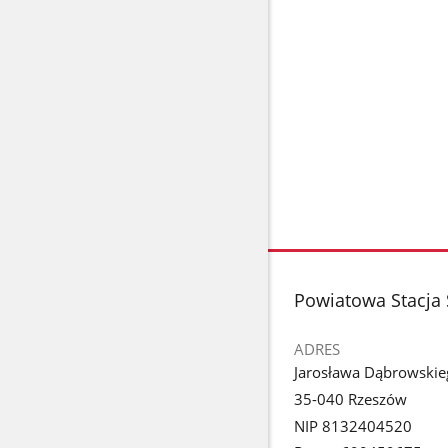
stopka
Powiatowa Stacja 
ADRES
Jarosława Dąbrowski
35-040 Rzeszów
NIP 8132404520