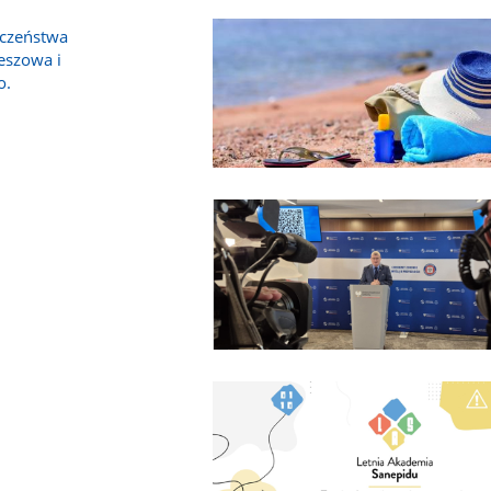
eczeństwa
eszowa i
o.