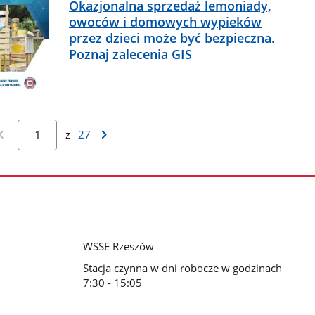
Okazjonalna sprzedaż lemoniady,
owoców i domowych wypieków
przez dzieci może być bezpieczna.
Poznaj zalecenia GIS
z
27
WSSE Rzeszów
Stacja czynna w dni robocze w godzinach
7:30 - 15:05