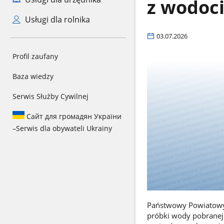
z wodoc
Usługi dla rolnika
03.07.2026
Profil zaufany
Baza wiedzy
Serwis Służby Cywilnej
Сайт для громадян України
–
Serwis dla obywateli Ukrainy
Państwowy Powiatowy I
próbki wody pobranej