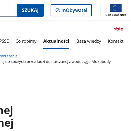
Logowanie
SZUKAJ
mObywatel
do
panelu
PSSE
Co robimy
Aktualności
Baza wiedzy
Kontakt
strzeżenia
onej do spożycia przez ludzi dostarczanej z wodociągu Mokobody
nej
nej