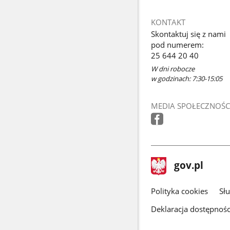
KONTAKT
Skontaktuj się z nami
pod numerem:
25 644 20 40
W dni robocze
w godzinach: 7:30-15:05
MEDIA SPOŁECZNOŚC
stopka
Strona
gov.pl
gov.pl
główna
gov.pl
Polityka cookies
Sł
Deklaracja dostępnośc