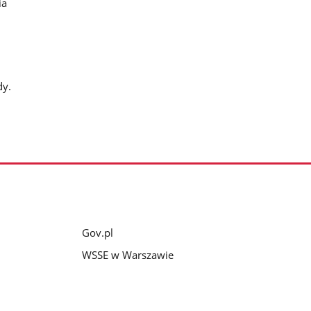
ia
dy.
Gov.pl
WSSE w Warszawie