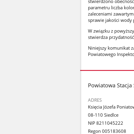
stwierdzono obecności 
parametru liczba kolo
zaleceniami zawartymi
sprawie jakości wody p
W związku z powyższy
stwierdza przydatnoś
Niniejszy komunikat 
Powiatowego Inspektor
stopka
Powiatowa Stacja 
ADRES
Księcia Józefa Poniat
08-110 Siedlce
NIP 8211045222
Regon 005183608