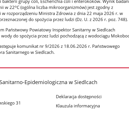
bakterii grupy coli, Escherichia coli i enterokoków. Wynik badan
o
nii w 22
C (ogólna liczba mikroorganizmów) jest zgodny z
 w rozporządzeniu Ministra Zdrowia z dnia 22 maja 2026 r. w
rzeznaczonej do spożycia przez ludzi (Dz. U. z 2026 r. poz. 748).
m Państwowy Powiatowy Inspektor Sanitarny w Siedlcach
ć wody do spożycia przez ludzi pochodzącą z wodociągu Mokobo
zastępuje komunikat nr 9/2026 z 18.06.2026 r. Państwowego
a Sanitarnego w Siedlcach.
Sanitarno-Epidemiologiczna w Siedlcach
Deklaracja dostępności
owskiego 31
Klauzula informacyjna