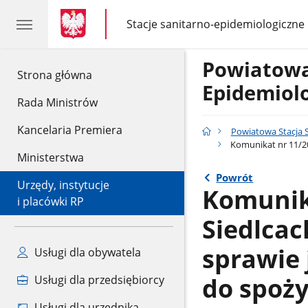
gov.pl
gov.pl
Stacje sanitarno-epidemiologiczne
gov.pl
Stacje
sanitarno-
epidemiologiczne
Powiatowa
gov.pl
Strona główna
Epidemiolo
Rada Ministrów
Kancelaria Premiera
Powiatowa Stacja 
Komunikat nr 11/20
Ministerstwa
Powrót
Urzędy, instytucje
Komunik
i placówki RP
Siedlcac
sprawie 
Usługi dla obywatela
do spoży
Usługi dla przedsiębiorcy
Usługi dla urzędnika