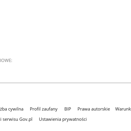
IOWE:
użba cywilna
Profil zaufany
BIP
Prawa autorskie
Warunki
i serwisu Gov.pl
Ustawienia prywatności