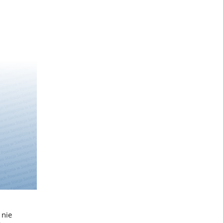
i
 nie