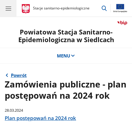
przejdź
gov.pl
Stacje sanitarno-epidemiologiczne
gov.pl
Stacje
do
sanitarno-
wyszukiwar
epidemiologiczne
Powiatowa Stacja Sanitarno-
Epidemiologiczna w Siedlcach
MENU
Powrót
Zamówienia publiczne - plan
postępowań na 2024 rok
28.03.2024
Plan postępowań na 2024 rok