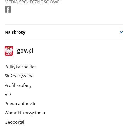
MEDIA SPOŁECZNOŚCIOWE:
Na skróty
stopka
Strona
gov.pl
gov.pl
główna
gov.pl
Polityka cookies
Służba cywilna
Profil zaufany
BIP
Prawa autorskie
Warunki korzystania
Geoportal