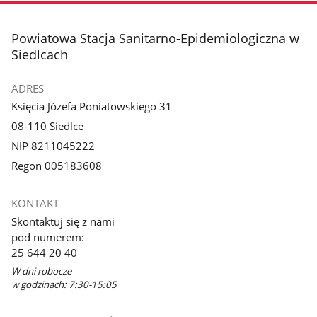
stopka
Powiatowa Stacja Sanitarno-Epidemiologiczna w
Siedlcach
ADRES
Księcia Józefa Poniatowskiego 31
08-110 Siedlce
NIP 8211045222
Regon 005183608
KONTAKT
Skontaktuj się z nami
pod numerem:
25 644 20 40
W dni robocze
w godzinach: 7:30-15:05