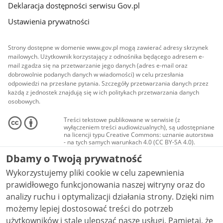
Deklaracja dostępności serwisu Gov.pl
Ustawienia prywatności
Strony dostępne w domenie www.gov.pl mogą zawierać adresy skrzynek
mailowych. Użytkownik korzystający z odnośnika będącego adresem e-
mail zgadza się na przetwarzanie jego danych (adres e-mail oraz
dobrowolnie podanych danych w wiadomości) w celu przesłania
odpowiedzi na przesłane pytania. Szczegóły przetwarzania danych przez
każdą z jednostek znajdują się w ich politykach przetwarzania danych
osobowych.
Treści tekstowe publikowane w serwisie (z
wyłączeniem treści audiowizualnych), są udostępniane
na licencji typu Creative Commons: uznanie autorstwa
- na tych samych warunkach 4.0 (CC BY-SA 4.0).
Materiały audiowizualne, w tym zdjęcia, materiały
Dbamy o Twoją prywatność
audio i wideo, są udostępniane na licencji typu
Creative Commons: uznanie autorstwa użycie
Wykorzystujemy pliki cookie w celu zapewnienia
niekomercyjne - bez utworów zależnych 4.0 (CC BY-
NC-ND 4.0), o ile nie jest to stwierdzone inaczej.
prawidłowego funkcjonowania naszej witryny oraz do
analizy ruchu i optymalizacji działania strony. Dzięki nim
możemy lepiej dostosować treści do potrzeb
użytkowników i stale ulepszać nasze usługi. Pamiętaj, że