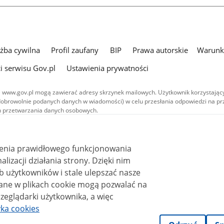
użba cywilna
Profil zaufany
BIP
Prawa autorskie
Warunki
i serwisu Gov.pl
Ustawienia prywatności
 www.gov.pl mogą zawierać adresy skrzynek mailowych. Użytkownik korzystający
dobrowolnie podanych danych w wiadomości) w celu przesłania odpowiedzi na prz
ach przetwarzania danych osobowych.
we publikowane w serwisie (z wyłączeniem treści audiowizualnych), są
 na licencji typu Creative Commons: uznanie autorstwa - na tych samych
 (CC BY-SA 4.0). Materiały audiowizualne, w tym zdjęcia, materiały audio i wideo
ienia prawidłowego funkcjonowania
ane na licencji typu Creative Commons: uznanie autorstwa użycie niekomercyjne 
ależnych 4.0 (CC BY-NC-ND 4.0), o ile nie jest to stwierdzone inaczej.
i działania strony. Dzięki nim
 użytkowników i stale ulepszać nasze
zeglądarki użytkownika, a więc
yka cookies