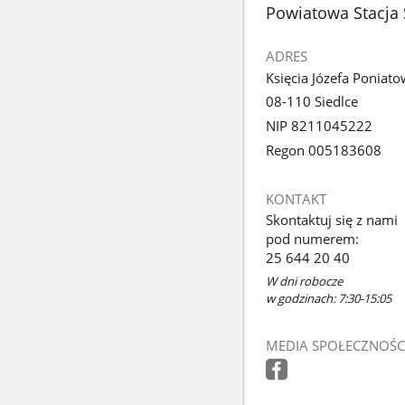
stopka
Powiatowa Stacja 
ADRES
Księcia Józefa Poniat
08-110 Siedlce
NIP 8211045222
Regon 005183608
KONTAKT
Skontaktuj się z nami
pod numerem:
25 644 20 40
W dni robocze
w godzinach: 7:30-15:05
MEDIA SPOŁECZNOŚC