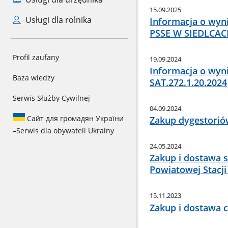
15.09.2025
Usługi dla rolnika
Informacja o wy
PSSE W SIEDLCACH
Profil zaufany
19.09.2024
Informacja o wyni
Baza wiedzy
SAT.272.1.20.2024
Serwis Służby Cywilnej
04.09.2024
Сайт для громадян України
Zakup dygestori
–
Serwis dla obywateli Ukrainy
24.05.2024
Zakup i dostawa 
Powiatowej Stacji
15.11.2023
Zakup i dostawa c