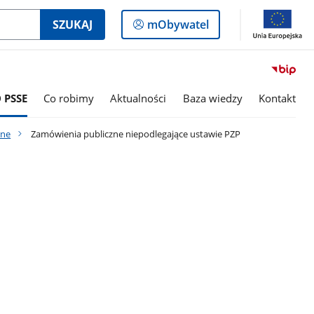
Logowanie
SZUKAJ
mObywatel
do
panelu
 PSSE
Co robimy
Aktualności
Baza wiedzy
Kontakt
zne
Zamówienia publiczne niepodlegające ustawie PZP