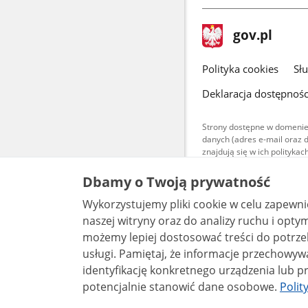
stopka
Strona
gov.pl
gov.pl
główna
gov.pl
Polityka cookies
Sł
Deklaracja dostępnośc
Strony dostępne w domenie
danych (adres e-mail oraz 
znajdują się w ich polityk
Treści teksto
Dbamy o Twoją prywatność
udostępniane
warunkach 4.0
Wykorzystujemy pliki cookie w celu zapewn
są udostępni
bez utworów z
naszej witryny oraz do analizy ruchu i optymalizacj
możemy lepiej dostosować treści do potrzeb
usługi. Pamiętaj, że informacje przechowywane w plikach cookie mogą pozwalać na
identyfikację konkretnego urządzenia lub pr
potencjalnie stanowić dane osobowe.
Polit