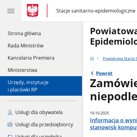
gov.pl
gov.pl
Stacje sanitarno-epidemiologiczne
gov.pl
Stacje
sanitarno-
epidemiologiczne
Powiatowa
gov.pl
Strona główna
Epidemiolo
Rada Ministrów
Kancelaria Premiera
Powiatowa Stacja 
Ministerstwa
Powrót
Zamówie
Urzędy, instytucje
i placówki RP
niepodle
Usługi dla obywatela
10.10.2025
Informacja o wyn
Usługi dla przedsiębiorcy
stanowisk komput
Usługi dla urzędnika