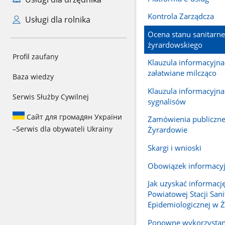
Kontrola Zarządcza
Usługi dla rolnika
Ocena stanu sanitarn
żyrardowskiego
Profil zaufany
Klauzula informacyjna
załatwiane milcząco
Baza wiedzy
Klauzula informacyjna
Serwis Służby Cywilnej
sygnalisów
Сайт для громадян України
Zamówienia publiczn
–
Serwis dla obywateli Ukrainy
Żyrardowie
Skargi i wnioski
Obowiązek informacy
Jak uzyskać informację
Powiatowej Stacji Sani
Epidemiologicznej w 
Ponowne wykorzystani