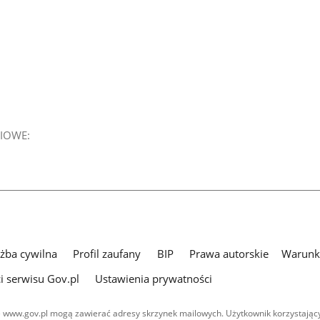
IOWE:
użba cywilna
Profil zaufany
BIP
Prawa autorskie
Warunki
i serwisu Gov.pl
Ustawienia prywatności
 www.gov.pl mogą zawierać adresy skrzynek mailowych. Użytkownik korzystający