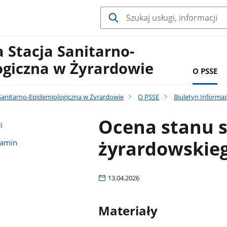
 Stacja Sanitarno-
ogiczna w Żyrardowie
O PSSE
Sanitarno-Epidemiologiczna w Żyrardowie
O PSSE
Biuletyn Informac
Ocena stanu 
i
żyrardowskie
lamin
13.04.2026
Materiały