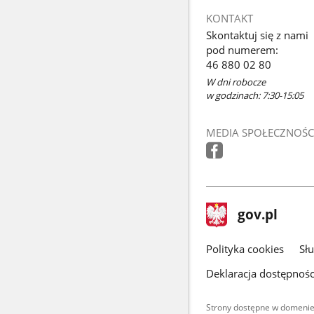
KONTAKT
Skontaktuj się z nami
pod numerem:
46 880 02 80
W dni robocze
w godzinach: 7:30-15:05
MEDIA SPOŁECZNOŚC
stopka
Strona
gov.pl
gov.pl
główna
gov.pl
Polityka cookies
Sł
Deklaracja dostępnośc
Strony dostępne w domenie