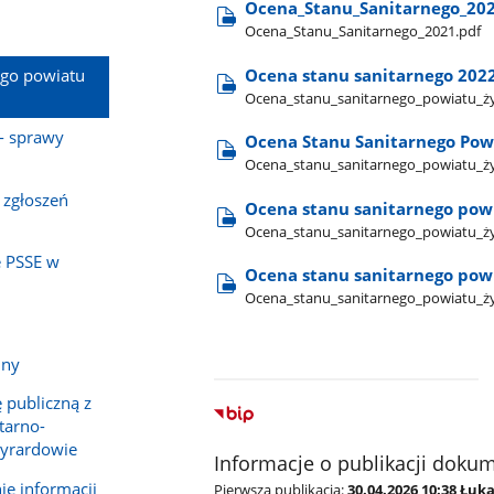
Ocena​_Stanu​_Sanitarnego​_20
Ocena​_Stanu​_Sanitarnego​_2021.pdf
ego powiatu
Ocena stanu sanitarnego 202
Ocena​_stanu​_sanitarnego​_powiatu​_
- sprawy
Ocena Stanu Sanitarnego Pow
Ocena​_stanu​_sanitarnego​_powiatu​_
 zgłoszeń
Ocena stanu sanitarnego pow
Ocena​_stanu​_sanitarnego​_powiatu​_
e PSSE w
Ocena stanu sanitarnego pow
Ocena​_stanu​_sanitarnego​_powiatu​_ż
jny
 publiczną z
tarno-
Żyrardowie
Informacje o publikacji doku
e informacji
Pierwsza publikacja:
30.04.2026 10:38 Łuk