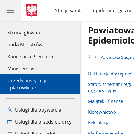
gov.pl
gov.pl
Stacje sanitarno-epidemiologiczne
gov.pl
Stacje
sanitarno-
epidemiologiczne
Powiatowa
gov.pl
Strona główna
Epidemiol
Rada Ministrów
Kancelaria Premiera
Powiatowa Stacja 
Ministerstwa
Deklaracja dostępnośc
Urzędy, instytucje
Statut, schemat i regu
i placówki RP
organizacyjny
Majątek i finanse
Usługi dla obywatela
Kierownictwo
Usługi dla przedsiębiorcy
Rekrutacja
Platforma e-usług
Usługi dla urzędnika