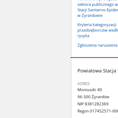
sektora publicznego 
Stacji Sanitarno-Epide
w Żyrardowie
Kryteria kategoryzacji
przedsiębiorców wedłu
ryzyka
Zgłoszenia naruszeni
stopka
Powiatowa Stacja 
ADRES
Moniuszki 40
96-300 Żyrardów
NIP 8381282369
Regon 017452571-00