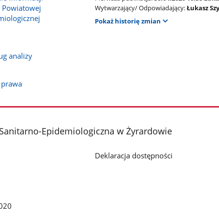
w Powiatowej
Wytwarzający/ Odpowiadający:
Łukasz Sz
miologicznej
Pokaż historię zmian
g analizy
a prawa
Sanitarno-Epidemiologiczna w Żyrardowie
Deklaracja dostępności
020