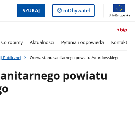
Logowanie
SZUKAJ
mObywatel
do
panelu
Co robimy
Aktualności
Pytania i odpowiedzi
Kontakt
ji Publicznej
Ocena stanu sanitarnego powiatu żyrardowskiego
sanitarnego powiatu
go