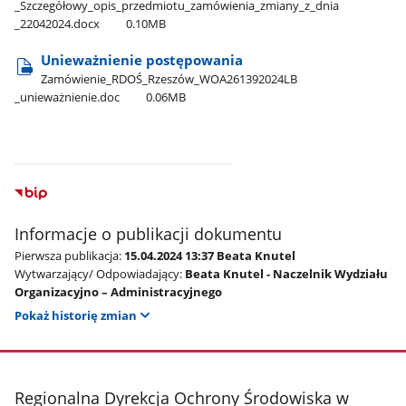
_Szczegółowy​_opis​_przedmiotu​_zamówienia​_zmiany​_z​_dnia​
_22042024.docx
0.10MB
Unieważnienie postępowania
Zamówienie​_RDOŚ​_Rzeszów​_WOA261392024LB​
_unieważnienie.doc
0.06MB
Informacje o publikacji dokumentu
Pierwsza publikacja:
15.04.2024 13:37 Beata Knutel
Wytwarzający/ Odpowiadający:
Beata Knutel - Naczelnik Wydziału
Organizacyjno – Administracyjnego
Pokaż historię zmian
stopka
Regionalna Dyrekcja Ochrony Środowiska w