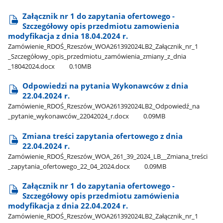
Załącznik nr 1 do zapytania ofertowego -
Szczegółowy opis przedmiotu zamowienia
modyfikacja z dnia 18.04.2024 r.
Zamówienie​_RDOŚ​_Rzeszów​_WOA261392024LB2​_Załącznik​_nr​_1​
_Szczegółowy​_opis​_przedmiotu​_zamówienia​_zmiany​_z​_dnia​
_18042024.docx
0.10MB
Odpowiedzi na pytania Wykonawców z dnia
22.04.2024 r.
Zamówienie​_RDOŚ​_Rzeszów​_WOA261392024LB2​_Odpowiedź​_na​
_pytanie​_wykonawców​_22042024​_r.docx
0.09MB
Zmiana treści zapytania ofertowego z dnia
22.04.2024 r.
Zamówienie​_RDOŚ​_Rzeszów​_WOA​_261​_39​_2024​_LB​_​_Zmiana​_treści​
_zapytania​_ofertowego​_22​_04​_2024.docx
0.09MB
Załącznik nr 1 do zapytania ofertowego -
Szczegółowy opis przedmiotu zamówienia
modyfikacja z dnia 22.04.2024 r.
Zamówienie​_RDOŚ​_Rzeszów​_WOA261392024LB2​_Załącznik​_nr​_1​