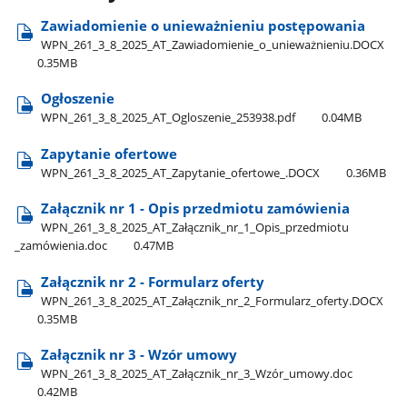
Zawiadomienie o unieważnieniu postępowania
WPN​_261​_3​_8​_2025​_AT​_Zawiadomienie​_o​_unieważnieniu.DOCX
0.35MB
Ogłoszenie
WPN​_261​_3​_8​_2025​_AT​_Ogloszenie​_253938.pdf
0.04MB
Zapytanie ofertowe
WPN​_261​_3​_8​_2025​_AT​_Zapytanie​_ofertowe​_.DOCX
0.36MB
Załącznik nr 1 - Opis przedmiotu zamówienia
WPN​_261​_3​_8​_2025​_AT​_Załącznik​_nr​_1​_Opis​_przedmiotu​
_zamówienia.doc
0.47MB
Załącznik nr 2 - Formularz oferty
WPN​_261​_3​_8​_2025​_AT​_Załącznik​_nr​_2​_Formularz​_oferty.DOCX
0.35MB
Załącznik nr 3 - Wzór umowy
WPN​_261​_3​_8​_2025​_AT​_Załącznik​_nr​_3​_Wzór​_umowy.doc
0.42MB