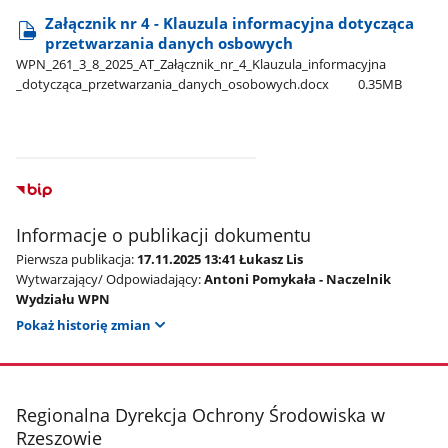
Załącznik nr 4 - Klauzula informacyjna dotycząca
przetwarzania danych osbowych
WPN​_261​_3​_8​_2025​_AT​_Załącznik​_nr​_4​_Klauzula​_informacyjna​
_dotycząca​_przetwarzania​_danych​_osobowych.docx
0.35MB
Informacje o publikacji dokumentu
Pierwsza publikacja:
17.11.2025 13:41 Łukasz Lis
Wytwarzający/ Odpowiadający:
Antoni Pomykała - Naczelnik
Wydziału WPN
Pokaż historię zmian
stopka
Regionalna Dyrekcja Ochrony Środowiska w
Rzeszowie