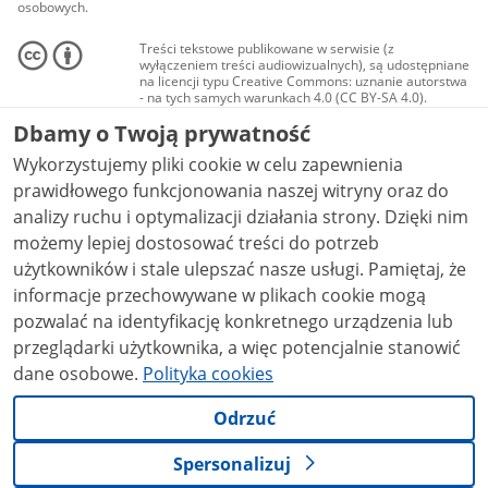
osobowych.
Treści tekstowe publikowane w serwisie (z
wyłączeniem treści audiowizualnych), są udostępniane
na licencji typu Creative Commons: uznanie autorstwa
- na tych samych warunkach 4.0 (CC BY-SA 4.0).
Materiały audiowizualne, w tym zdjęcia, materiały
Dbamy o Twoją prywatność
audio i wideo, są udostępniane na licencji typu
Creative Commons: uznanie autorstwa użycie
Wykorzystujemy pliki cookie w celu zapewnienia
niekomercyjne - bez utworów zależnych 4.0 (CC BY-
NC-ND 4.0), o ile nie jest to stwierdzone inaczej.
prawidłowego funkcjonowania naszej witryny oraz do
analizy ruchu i optymalizacji działania strony. Dzięki nim
możemy lepiej dostosować treści do potrzeb
użytkowników i stale ulepszać nasze usługi. Pamiętaj, że
informacje przechowywane w plikach cookie mogą
pozwalać na identyfikację konkretnego urządzenia lub
przeglądarki użytkownika, a więc potencjalnie stanowić
dane osobowe.
Polityka cookies
Odrzuć
Spersonalizuj