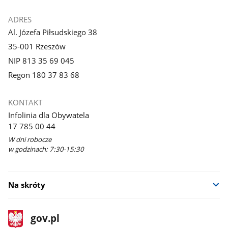
ADRES
Al. Józefa Piłsudskiego 38
35-001 Rzeszów
NIP 813 35 69 045
Regon 180 37 83 68
KONTAKT
Infolinia dla Obywatela
17 785 00 44
W dni robocze
w godzinach: 7:30-15:30
Na skróty
stopka
Strona
gov.pl
gov.pl