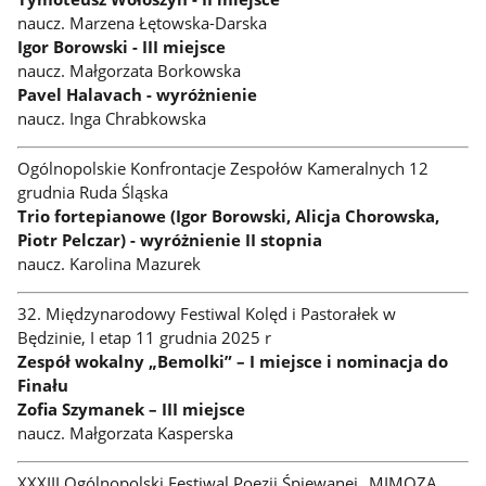
naucz. Marzena Łętowska-Darska
Igor Borowski - III miejsce
naucz. Małgorzata Borkowska
Pavel Halavach - wyróżnienie
naucz. Inga Chrabkowska
Ogólnopolskie Konfrontacje Zespołów Kameralnych 12
grudnia Ruda Śląska
Trio fortepianowe (Igor Borowski, Alicja Chorowska,
Piotr Pelczar) - wyróżnienie II stopnia
naucz. Karolina Mazurek
32. Międzynarodowy Festiwal Kolęd i Pastorałek w
Będzinie, I etap 11 grudnia 2025 r
Zespół wokalny „Bemolki” – I miejsce i nominacja do
Finału
Zofia Szymanek – III miejsce
naucz. Małgorzata Kasperska
XXXIII Ogólnopolski Festiwal Poezji Śpiewanej „MIMOZA