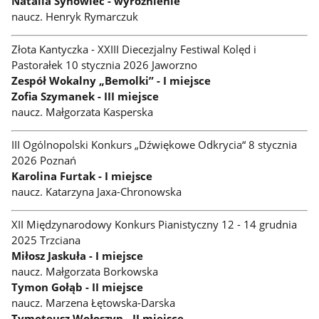
Natalia Synowiec - wyróżnienie
naucz. Henryk Rymarczuk
Złota Kantyczka - XXIII Diecezjalny Festiwal Kolęd i
Pastorałek 10 stycznia 2026 Jaworzno
Zespół Wokalny „Bemolki” - I miejsce
Zofia Szymanek - III miejsce
naucz. Małgorzata Kasperska
III Ogólnopolski Konkurs „Dźwiękowe Odkrycia“ 8 stycznia
2026 Poznań
Karolina Furtak - I miejsce
naucz. Katarzyna Jaxa-Chronowska
XII Międzynarodowy Konkurs Pianistyczny 12 - 14 grudnia
2025 Trzciana
Miłosz Jaskuła - I miejsce
naucz. Małgorzata Borkowska
Tymon Gołąb - II miejsce
naucz. Marzena Łętowska-Darska
Tymoteusz Wołoszyn - II miejsce