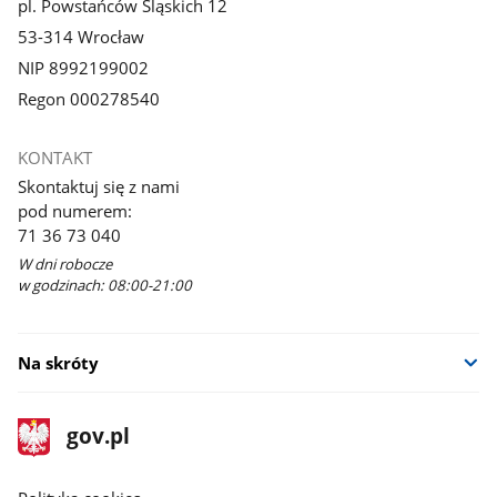
pl. Powstańców Śląskich 12
53-314 Wrocław
NIP 8992199002
Regon 000278540
KONTAKT
Skontaktuj się z nami
pod numerem:
71 36 73 040
W dni robocze
w godzinach: 08:00-21:00
Na skróty
stopka
Strona
gov.pl
gov.pl
główna
gov.pl