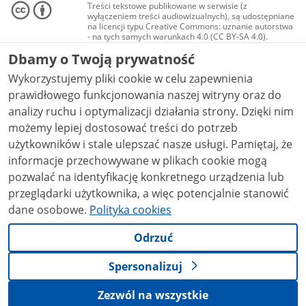
Treści tekstowe publikowane w serwisie (z
wyłączeniem treści audiowizualnych), są udostępniane
na licencji typu Creative Commons: uznanie autorstwa
- na tych samych warunkach 4.0 (CC BY-SA 4.0).
Materiały audiowizualne, w tym zdjęcia, materiały
Dbamy o Twoją prywatność
audio i wideo, są udostępniane na licencji typu
Creative Commons: uznanie autorstwa użycie
Wykorzystujemy pliki cookie w celu zapewnienia
niekomercyjne - bez utworów zależnych 4.0 (CC BY-
NC-ND 4.0), o ile nie jest to stwierdzone inaczej.
prawidłowego funkcjonowania naszej witryny oraz do
analizy ruchu i optymalizacji działania strony. Dzięki nim
możemy lepiej dostosować treści do potrzeb
użytkowników i stale ulepszać nasze usługi. Pamiętaj, że
informacje przechowywane w plikach cookie mogą
pozwalać na identyfikację konkretnego urządzenia lub
przeglądarki użytkownika, a więc potencjalnie stanowić
dane osobowe.
Polityka cookies
Odrzuć
Spersonalizuj
Zezwól na wszystkie