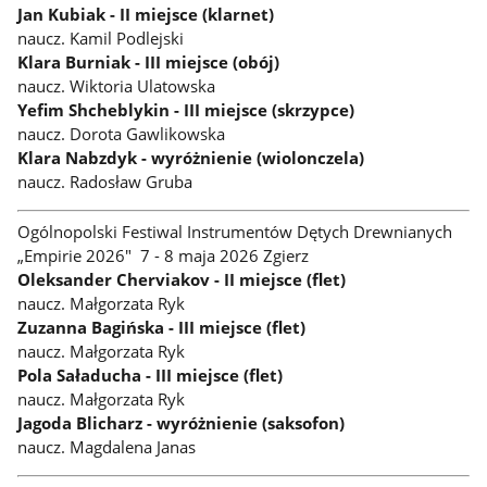
Jan Kubiak - II miejsce (klarnet)
naucz. Kamil Podlejski
Klara Burniak - III miejsce (obój)
naucz. Wiktoria Ulatowska
Yefim Shcheblykin - III miejsce (skrzypce)
naucz. Dorota Gawlikowska
Klara Nabzdyk - wyróżnienie (wiolonczela)
naucz. Radosław Gruba
Ogólnopolski Festiwal Instrumentów Dętych Drewnianych
„Empirie 2026" 7 - 8 maja 2026 Zgierz
Oleksander Cherviakov - II miejsce (flet)
naucz. Małgorzata Ryk
Zuzanna Bagińska - III miejsce (flet)
naucz. Małgorzata Ryk
Pola Saładucha - III miejsce (flet)
naucz. Małgorzata Ryk
Jagoda Blicharz - wyróżnienie (saksofon)
naucz. Magdalena Janas