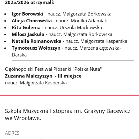
2025/2026 otrzymali:
Igor Borowski
- naucz. Małgorzata Borkowska
Alicja Chorowska
- naucz. Monika Adamiak
Rita Golema
- naucz. Urszula Maćkowska
Miłosz Jaskuła
- naucz. Małgorzata Borkowska
Natalia Romanowska
- naucz. Małgorzata Kasperska
Tymoteusz Wołoszyn
- naucz. Marzena Łętowska-
Darska
Ogólnopolski Festiwal Piosenki "Polska Nuta"
Zuzanna Malczyszyn - III miejsce
naucz. Małgorzata Kasperska
stopka
Szkoła Muzyczna I stopnia im. Grażyny Bacewicz
we Wrocławiu
ADRES