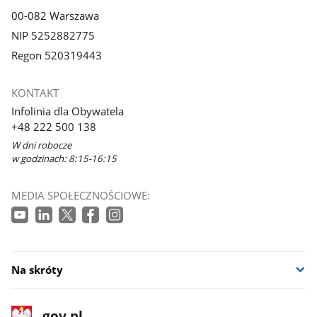
00-082 Warszawa
NIP 5252882775
Regon 520319443
KONTAKT
Infolinia dla Obywatela
+48 222 500 138
W dni robocze
w godzinach: 8:15-16:15
MEDIA SPOŁECZNOŚCIOWE:
Na skróty
stopka
Strona
gov.pl