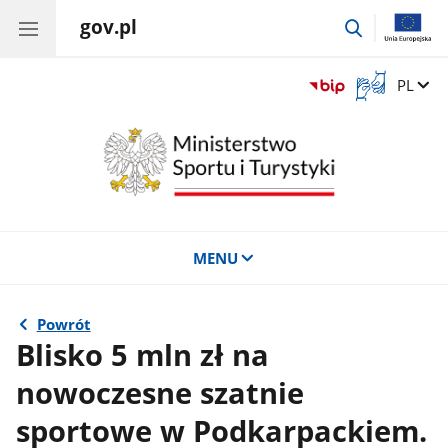
gov.pl
przejdź
do
wyszukiwar
Otwórz
Zmień 
PL
okno
z
tłumaczem
języka
migowego
MENU
Powrót
Blisko 5 mln zł na
nowoczesne szatnie
sportowe w Podkarpackiem.