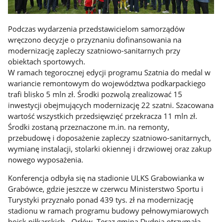
Podczas wydarzenia przedstawicielom samorządów
wręczono decyzje o przyznaniu dofinansowania na
modernizację zapleczy szatniowo-sanitarnych przy
obiektach sportowych.
W ramach tegorocznej edycji programu Szatnia do medal w
wariancie remontowym do województwa podkarpackiego
trafi blisko 5 mln zł. Środki pozwolą zrealizować 15
inwestycji obejmujących modernizację 22 szatni. Szacowana
wartość wszystkich przedsięwzięć przekracza 11 mln zł.
Środki zostaną przeznaczone m.in. na remonty,
przebudowę i doposażenie zapleczy szatniowo-sanitarnych,
wymianę instalacji, stolarki okiennej i drzwiowej oraz zakup
nowego wyposażenia.
Konferencja odbyła się na stadionie ULKS Grabowianka w
Grabówce, gdzie jeszcze w czerwcu Ministerstwo Sportu i
Turystyki przyznało ponad 439 tys. zł na modernizację
stadionu w ramach programu budowy pełnowymiarowych
boisk piłkarskich - Orłów. Teraz gmina Dydnia otrzymała