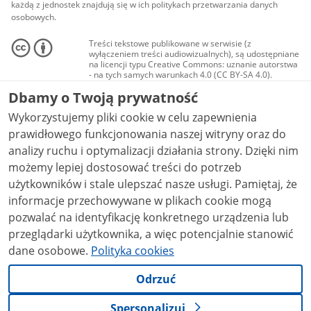
każdą z jednostek znajdują się w ich politykach przetwarzania danych
osobowych.
Treści tekstowe publikowane w serwisie (z
wyłączeniem treści audiowizualnych), są udostępniane
na licencji typu Creative Commons: uznanie autorstwa
- na tych samych warunkach 4.0 (CC BY-SA 4.0).
Materiały audiowizualne, w tym zdjęcia, materiały
Dbamy o Twoją prywatność
audio i wideo, są udostępniane na licencji typu
Creative Commons: uznanie autorstwa użycie
Wykorzystujemy pliki cookie w celu zapewnienia
niekomercyjne - bez utworów zależnych 4.0 (CC BY-
NC-ND 4.0), o ile nie jest to stwierdzone inaczej.
prawidłowego funkcjonowania naszej witryny oraz do
analizy ruchu i optymalizacji działania strony. Dzięki nim
możemy lepiej dostosować treści do potrzeb
użytkowników i stale ulepszać nasze usługi. Pamiętaj, że
informacje przechowywane w plikach cookie mogą
pozwalać na identyfikację konkretnego urządzenia lub
przeglądarki użytkownika, a więc potencjalnie stanowić
dane osobowe.
Polityka cookies
Odrzuć
Spersonalizuj