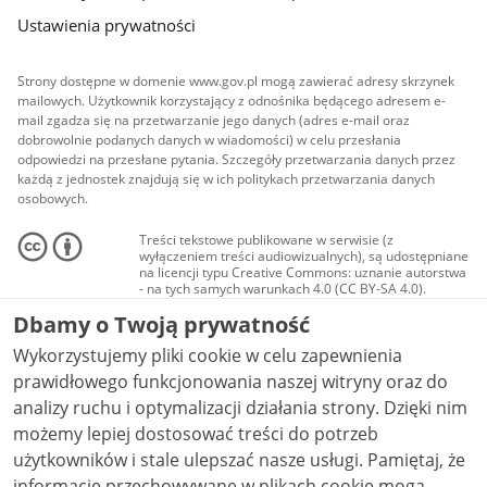
Ustawienia prywatności
Strony dostępne w domenie www.gov.pl mogą zawierać adresy skrzynek
mailowych. Użytkownik korzystający z odnośnika będącego adresem e-
mail zgadza się na przetwarzanie jego danych (adres e-mail oraz
dobrowolnie podanych danych w wiadomości) w celu przesłania
odpowiedzi na przesłane pytania. Szczegóły przetwarzania danych przez
każdą z jednostek znajdują się w ich politykach przetwarzania danych
osobowych.
Treści tekstowe publikowane w serwisie (z
wyłączeniem treści audiowizualnych), są udostępniane
na licencji typu Creative Commons: uznanie autorstwa
- na tych samych warunkach 4.0 (CC BY-SA 4.0).
Materiały audiowizualne, w tym zdjęcia, materiały
Dbamy o Twoją prywatność
audio i wideo, są udostępniane na licencji typu
Creative Commons: uznanie autorstwa użycie
Wykorzystujemy pliki cookie w celu zapewnienia
niekomercyjne - bez utworów zależnych 4.0 (CC BY-
NC-ND 4.0), o ile nie jest to stwierdzone inaczej.
prawidłowego funkcjonowania naszej witryny oraz do
analizy ruchu i optymalizacji działania strony. Dzięki nim
możemy lepiej dostosować treści do potrzeb
użytkowników i stale ulepszać nasze usługi. Pamiętaj, że
informacje przechowywane w plikach cookie mogą