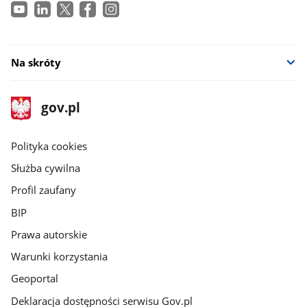
Na skróty
stopka
Strona
gov.pl
gov.pl
główna
gov.pl
Polityka cookies
Służba cywilna
Profil zaufany
BIP
Prawa autorskie
Warunki korzystania
Geoportal
Deklaracja dostępności serwisu Gov.pl