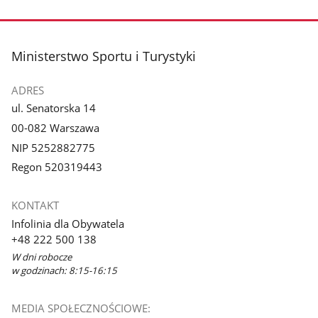
stopka
Ministerstwo Sportu i Turystyki
ADRES
ul. Senatorska 14
00-082 Warszawa
NIP 5252882775
Regon 520319443
KONTAKT
Infolinia dla Obywatela
+48 222 500 138
W dni robocze
w godzinach: 8:15-16:15
MEDIA SPOŁECZNOŚCIOWE: