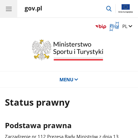
gov.pl
przejdź
do
wyszukiwar
Otwórz
Zmień 
PL
okno
z
tłumaczem
języka
migowego
MENU
Status prawny
Podstawa prawna
Zarządzenie nr 112 Prezesa Rady Ministrów z dnia 13