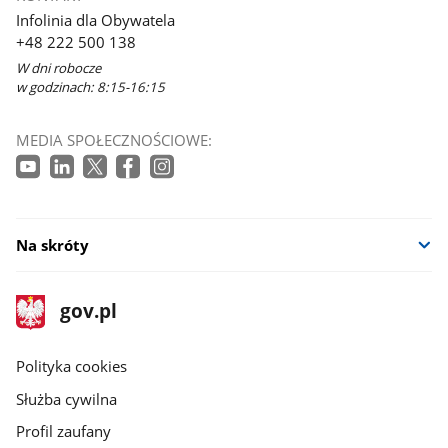
Infolinia dla Obywatela
+48 222 500 138
W dni robocze
w godzinach: 8:15-16:15
MEDIA SPOŁECZNOŚCIOWE:
Na skróty
stopka
Strona
gov.pl
gov.pl
główna
gov.pl
Polityka cookies
Służba cywilna
Profil zaufany