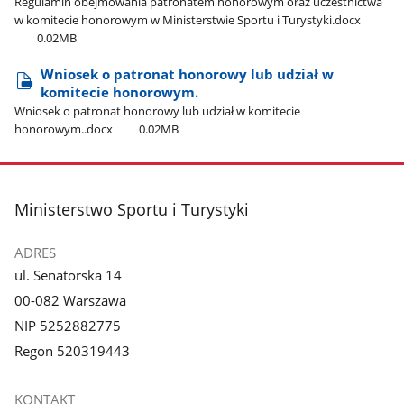
Regulamin obejmowania patronatem honorowym oraz uczestnictwa
w komitecie honorowym w Ministerstwie Sportu i Turystyki.docx
0.02MB
Wniosek o patronat honorowy lub udział w
komitecie honorowym.
Wniosek o patronat honorowy lub udział w komitecie
honorowym..docx
0.02MB
stopka
Ministerstwo Sportu i Turystyki
ADRES
ul. Senatorska 14
00-082 Warszawa
NIP 5252882775
Regon 520319443
KONTAKT