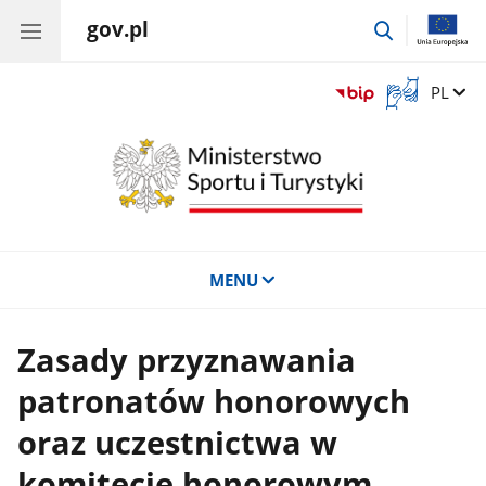
gov.pl
przejdź
do
wyszukiwar
Otwórz
Zmień 
PL
okno
z
tłumaczem
języka
migowego
MENU
Zasady przyznawania
patronatów honorowych
oraz uczestnictwa w
komitecie honorowym.