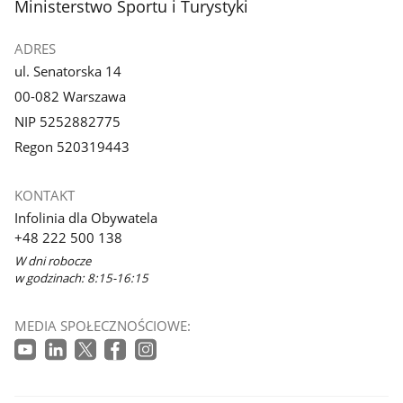
stopka
Ministerstwo Sportu i Turystyki
ADRES
ul. Senatorska 14
00-082 Warszawa
NIP 5252882775
Regon 520319443
KONTAKT
Infolinia dla Obywatela
+48 222 500 138
W dni robocze
w godzinach: 8:15-16:15
MEDIA SPOŁECZNOŚCIOWE: