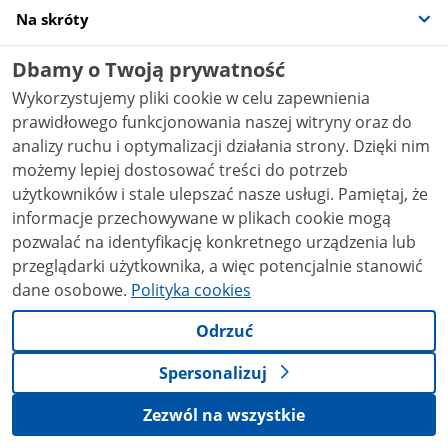
Na skróty
Dbamy o Twoją prywatność
stopka
Strona
gov.pl
gov.pl
Wykorzystujemy pliki cookie w celu zapewnienia
główna
prawidłowego funkcjonowania naszej witryny oraz do
gov.pl
Polityka cookies
analizy ruchu i optymalizacji działania strony. Dzięki nim
możemy lepiej dostosować treści do potrzeb
Służba cywilna
użytkowników i stale ulepszać nasze usługi. Pamiętaj, że
Profil zaufany
informacje przechowywane w plikach cookie mogą
BIP
pozwalać na identyfikację konkretnego urządzenia lub
przeglądarki użytkownika, a więc potencjalnie stanowić
Prawa autorskie
dane osobowe.
Polityka cookies
Warunki korzystania
Odrzuć
Geoportal
Deklaracja dostępności serwisu Gov.pl
Spersonalizuj
Ustawienia prywatności
Zezwól na wszystkie