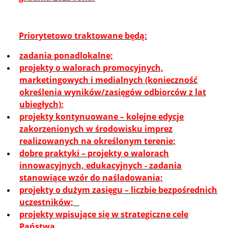
Priorytetowo traktowane będą:
zadania ponadlokalne;
projekty o walorach promocyjnych,
marketingowych i medialnych (konieczność
określenia wyników/zasięgów odbiorców z lat
ubiegłych);
projekty kontynuowane – kolejne edycje
zakorzenionych w środowisku imprez
realizowanych na określonym terenie;
dobre praktyki – projekty o walorach
innowacyjnych, edukacyjnych - zadania
stanowiące wzór do naśladowania;
projekty o dużym zasięgu – liczbie bezpośrednich
uczestników;
projekty wpisujące się w strategiczne cele
Państwa.