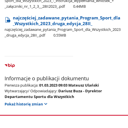
Sport​_dla​_Wszystkich​_2023​_-​_instrukcja​_wypełniania​_wniosek​_+​
_załączniki​_nr​_1​_2​_3​_​_28II2023​_.pdf
0.44MB
najczęściej​_zadawane​_pytania​_Program​_Sport​_dla​
_Wszystkich​_2023​_druga​_edycja​_28II​_
najczęściej​_zadawane​_pytania​_Program​_Sport​_dla​_Wszystkich​_2023​
_druga​_edycja​_28II​_.pdf
0.55MB
Informacje o publikacji dokumentu
Pierwsza publikacja:
01.03.2023 09:03 Mateusz Ulański
Wytwarzający/ Odpowiadający:
Dariusz Buza - Dyrektor
Departamentu Sportu dla Wszystkich
Pokaż historię zmian