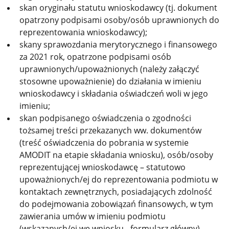
skan oryginału statutu wnioskodawcy (tj. dokument
opatrzony podpisami osoby/osób uprawnionych do
reprezentowania wnioskodawcy);
skany sprawozdania merytorycznego i finansowego
za 2021 rok, opatrzone podpisami osób
uprawnionych/upoważnionych (należy załączyć
stosowne upoważnienie) do działania w imieniu
wnioskodawcy i składania oświadczeń woli w jego
imieniu;
skan podpisanego oświadczenia o zgodności
tożsamej treści przekazanych ww. dokumentów
(treść oświadczenia do pobrania w systemie
AMODIT na etapie składania wniosku), osób/osoby
reprezentującej wnioskodawcę – statutowo
upoważnionych/ej do reprezentowania podmiotu w
kontaktach zewnętrznych, posiadających zdolność
do podejmowania zobowiązań finansowych, w tym
zawierania umów w imieniu podmiotu
(wskazanych/ej we wniosku - formularz główny)