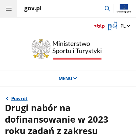
gov.pl
przejdź
do
wyszukiwar
Otwórz
Zmień 
PL
okno
z
tłumaczem
języka
migowego
MENU
Powrót
Drugi nabór na
dofinansowanie w 2023
roku zadań z zakresu