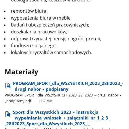
remontów biura;
wyposażenia biura w meble;
badań i ubezpieczeń pracowniczych;
doszkalania pracowników;
odpraw, trzynastej pensji, nagród, premii;
funduszu socjalnego;
lokalnych ryczałtów samochodowych.
Materiały
PROGRAM​_SPORT​_dla​_WSZYSTKICH​_2023​_28II2023​_-​
_drugi​_nabór​_-​_podpisany
PROGRAM​_SPORT​_dla​_WSZYSTKICH​_2023​_28II2023​_-​_drugi​_nabór​_-​
_podpisany.pdf
0.28MB
Sport​_dla​_Wszystkich​_2023​_-​_instrukcja​
_wypełniania​_wniosek​_+​_załączniki​_nr​_1​_2​_3​_​
_28II2023​_Sport​_dla​_Wszystkich​_2023​_-​_