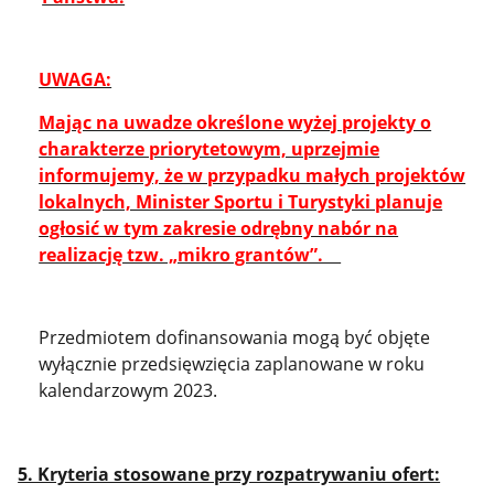
UWAGA:
Mając na uwadze określone wyżej projekty o
charakterze priorytetowym, uprzejmie
informujemy, że w przypadku małych projektów
lokalnych, Minister Sportu i Turystyki planuje
ogłosić w tym zakresie odrębny nabór na
realizację tzw. „mikro grantów”.
Przedmiotem dofinansowania mogą być objęte
wyłącznie przedsięwzięcia zaplanowane w roku
kalendarzowym 2023.
5. Kryteria stosowane przy rozpatrywaniu ofert: