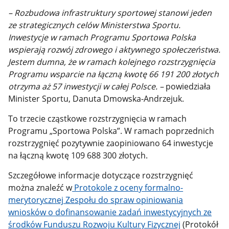
– Rozbudowa infrastruktury sportowej stanowi jeden
ze strategicznych celów Ministerstwa Sportu.
Inwestycje w ramach Programu Sportowa Polska
wspierają rozwój zdrowego i aktywnego społeczeństwa.
Jestem dumna, że w ramach kolejnego rozstrzygnięcia
Programu wsparcie na łączną kwotę 66 191 200 złotych
otrzyma aż 57 inwestycji w całej Polsce. –
powiedziała
Minister Sportu, Danuta Dmowska-Andrzejuk.
To trzecie cząstkowe rozstrzygnięcia w ramach
Programu „Sportowa Polska”. W ramach poprzednich
rozstrzygnięć pozytywnie zaopiniowano 64 inwestycje
na łączną kwotę 109 688 300 złotych.
Szczegółowe informacje dotyczące rozstrzygnięć
można znaleźć w
Protokole z oceny formalno-
merytorycznej Zespołu do spraw opiniowania
wniosków o dofinansowanie zadań inwestycyjnych ze
środków Funduszu Rozwoju Kultury Fizycznej
(Protokół