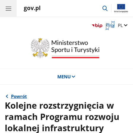
gov.pl
przejdź
do
wyszukiwar
Otwórz
Zmień 
PL
okno
z
tłumaczem
języka
migowego
MENU
Powrót
Kolejne rozstrzygnięcia w
ramach Programu rozwoju
lokalnej infrastruktury