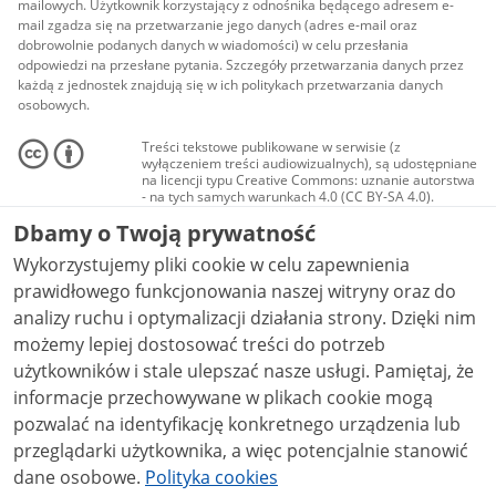
mailowych. Użytkownik korzystający z odnośnika będącego adresem e-
mail zgadza się na przetwarzanie jego danych (adres e-mail oraz
dobrowolnie podanych danych w wiadomości) w celu przesłania
odpowiedzi na przesłane pytania. Szczegóły przetwarzania danych przez
każdą z jednostek znajdują się w ich politykach przetwarzania danych
osobowych.
Treści tekstowe publikowane w serwisie (z
wyłączeniem treści audiowizualnych), są udostępniane
na licencji typu Creative Commons: uznanie autorstwa
- na tych samych warunkach 4.0 (CC BY-SA 4.0).
Materiały audiowizualne, w tym zdjęcia, materiały
Dbamy o Twoją prywatność
audio i wideo, są udostępniane na licencji typu
Creative Commons: uznanie autorstwa użycie
Wykorzystujemy pliki cookie w celu zapewnienia
niekomercyjne - bez utworów zależnych 4.0 (CC BY-
NC-ND 4.0), o ile nie jest to stwierdzone inaczej.
prawidłowego funkcjonowania naszej witryny oraz do
analizy ruchu i optymalizacji działania strony. Dzięki nim
możemy lepiej dostosować treści do potrzeb
użytkowników i stale ulepszać nasze usługi. Pamiętaj, że
informacje przechowywane w plikach cookie mogą
pozwalać na identyfikację konkretnego urządzenia lub
przeglądarki użytkownika, a więc potencjalnie stanowić
dane osobowe.
Polityka cookies