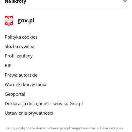
Na skróty
stopka
Strona
gov.pl
gov.pl
główna
gov.pl
Polityka cookies
Służba cywilna
Profil zaufany
BIP
Prawa autorskie
Warunki korzystania
Geoportal
Deklaracja dostępności serwisu Gov.pl
Ustawienia prywatności
Strony dostępne w domenie www.gov.pl mogą zawierać adresy skrzynek