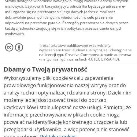
Strony dostępne w domenie www.gov.pl mogą zawierać adresy skrzynek
mailowych. Użytkownik korzystający z odnośnika będącego adresem e-
mail zgadza się na przetwarzanie jego danych (adres e-mail oraz
dobrowolnie podanych danych w wiadomości) w celu przesłania
odpowiedzi na przesłane pytania. Szczegóły przetwarzania danych przez
każdą z jednostek znajdują się w ich politykach przetwarzania danych
osobowych.
Treści tekstowe publikowane w serwisie (z
wyłączeniem treści audiowizualnych), są udostępniane
na licencji typu Creative Commons: uznanie autorstwa
- na tych samych warunkach 4.0 (CC BY-SA 4.0).
Materiały audiowizualne, w tym zdjęcia, materiały
Dbamy o Twoją prywatność
audio i wideo, są udostępniane na licencji typu
Creative Commons: uznanie autorstwa użycie
Wykorzystujemy pliki cookie w celu zapewnienia
niekomercyjne - bez utworów zależnych 4.0 (CC BY-
NC-ND 4.0), o ile nie jest to stwierdzone inaczej.
prawidłowego funkcjonowania naszej witryny oraz do
analizy ruchu i optymalizacji działania strony. Dzięki nim
możemy lepiej dostosować treści do potrzeb
użytkowników i stale ulepszać nasze usługi. Pamiętaj, że
informacje przechowywane w plikach cookie mogą
pozwalać na identyfikację konkretnego urządzenia lub
przeglądarki użytkownika, a więc potencjalnie stanowić
dane osobowe.
Polityka cookies