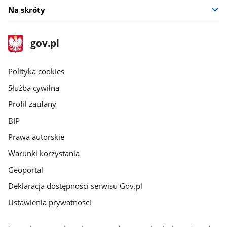
Na skróty
stopka
Strona
gov.pl
gov.pl
główna
gov.pl
Polityka cookies
Służba cywilna
Profil zaufany
BIP
Prawa autorskie
Warunki korzystania
Geoportal
Deklaracja dostępności serwisu Gov.pl
Ustawienia prywatności