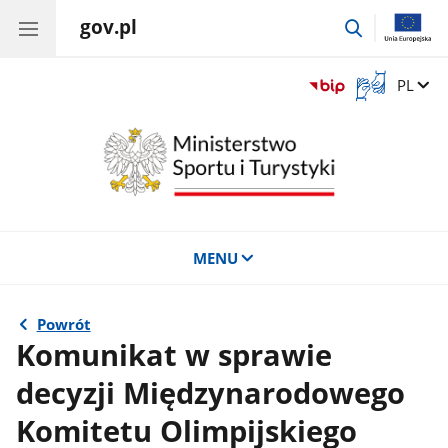
gov.pl
przejdź
do
wyszukiwar
Otwórz
Zmień 
PL
okno
z
tłumaczem
języka
migowego
MENU
Powrót
Komunikat w sprawie
decyzji Międzynarodowego
Komitetu Olimpijskiego