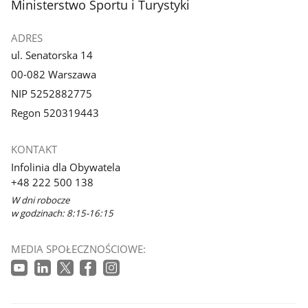
stopka
Ministerstwo Sportu i Turystyki
ADRES
ul. Senatorska 14
00-082 Warszawa
NIP 5252882775
Regon 520319443
KONTAKT
Infolinia dla Obywatela
+48 222 500 138
W dni robocze
w godzinach: 8:15-16:15
MEDIA SPOŁECZNOŚCIOWE: