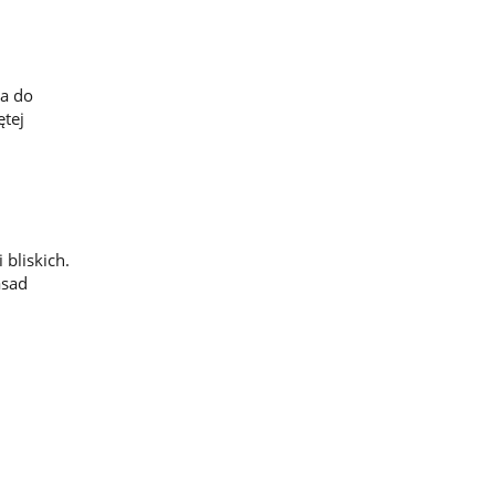
ca do
tej
bliskich.
asad