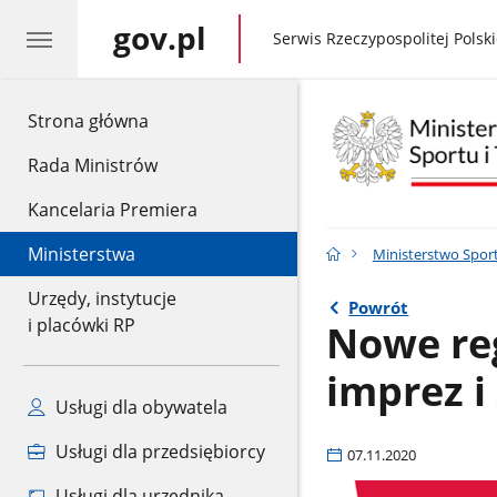
gov.pl
gov.pl
Serwis Rzeczypospolitej Polski
gov.pl
Strona główna
Rada Ministrów
Kancelaria Premiera
Ministerstwa
Ministerstwo Sport
Urzędy, instytucje
Powrót
i placówki RP
Nowe reg
imprez 
Usługi dla obywatela
Usługi dla przedsiębiorcy
07.11.2020
Usługi dla urzędnika