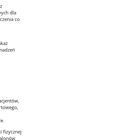
z
wych dla
iczenia co
akaz
omadzeń
acjentów,
rtowego,
e.
 fizycznej
 salonów