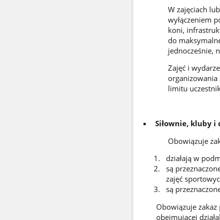
W zajęciach lu
wyłączeniem pó
koni, infrastru
do maksymalnej
jednocześnie, n
Zajęć i wydarz
organizowania 
limitu uczestn
Siłownie, kluby i
Obowiązuje zak
działają w podm
są przeznaczon
zajęć sportowy
są przeznaczone
Obowiązuje zakaz p
obejmującej działa