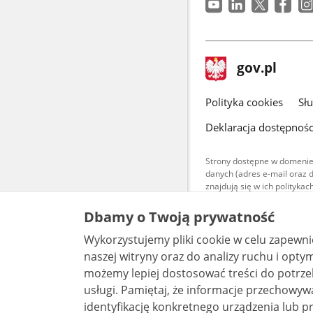
stopka
Strona
gov.pl
gov.pl
główna
gov.pl
Polityka cookies
Sł
Deklaracja dostępnośc
Strony dostępne w domenie
danych (adres e-mail oraz 
znajdują się w ich polityk
Treści teksto
Dbamy o Twoją prywatność
udostępniane
warunkach 4.0
Wykorzystujemy pliki cookie w celu zapewn
są udostępni
bez utworów z
naszej witryny oraz do analizy ruchu i optymalizacj
możemy lepiej dostosować treści do potrzeb
usługi. Pamiętaj, że informacje przechowywane w plikach cookie mogą pozwalać na
identyfikację konkretnego urządzenia lub pr