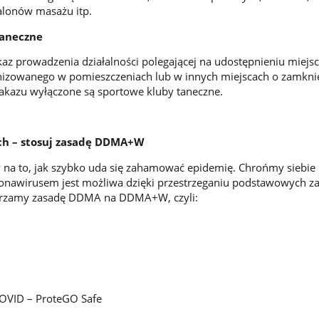
alonów masażu itp.
taneczne
az prowadzenia działalności polegającej na udostępnieniu miejs
nizowanego w pomieszczeniach lub w innych miejscach o zamknię
 zakazu wyłączone są sportowe kluby taneczne.
kich – stosuj zasadę DDMA+W
na to, jak szybko uda się zahamować epidemię. Chrońmy siebie i 
ronawirusem jest możliwa dzięki przestrzeganiu podstawowych z
erzamy zasadę DDMA na DDMA+W, czyli:
COVID – ProteGO Safe