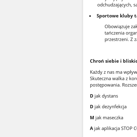
odchudzających, s
Sportowe kluby 
Obowiązuje zak
tańczenia orga
przestrzeni. Z
Chroń siebie i blis
Każdy z nas ma wpływ 
Skuteczna walka z ko
postępowania. Rozsz
D
jak dystans
D
jak dezynfekcja
M
jak maseczka
A
jak aplikacja STOP 