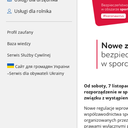
Usługi dla rolnika
Profil zaufany
Baza wiedzy
Serwis Służby Cywilnej
Сайт для громадян України
–
Serwis dla obywateli Ukrainy
Od soboty, 7 listop
rozporządzenie w sp
związku z wystąpien
Nowe regulacje wprow
współzawodnictwa spor
organizowanych przez
prawami wyłącznymi p