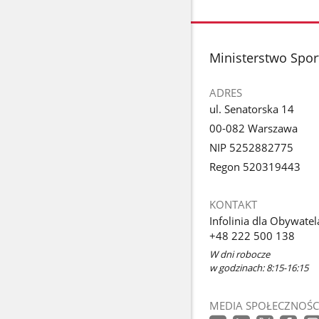
stopka
Ministerstwo Sport
ADRES
ul. Senatorska 14
00-082 Warszawa
NIP 5252882775
Regon 520319443
KONTAKT
Infolinia dla Obywatel
+48 222 500 138
W dni robocze
w godzinach: 8:15-16:15
MEDIA SPOŁECZNOŚC