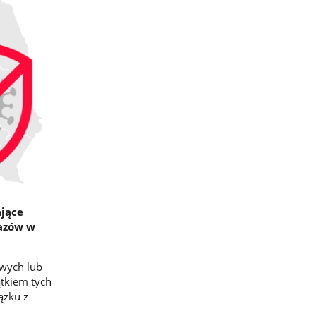
ające
kazów w
wych lub
ątkiem tych
ązku z