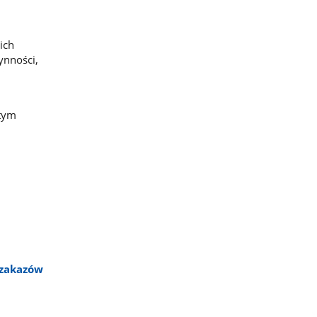
ich
ynności,
 tym
 zakazów