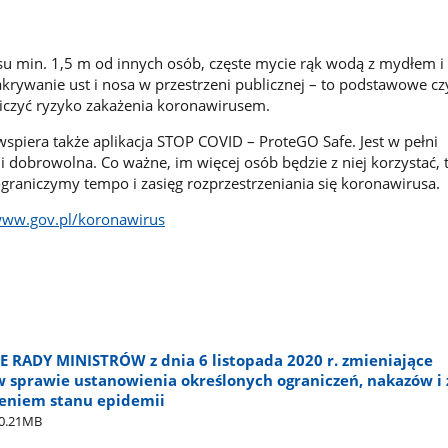
 min. 1,5 m od innych osób, częste mycie rąk wodą z mydłem i 
akrywanie ust i nosa w przestrzeni publicznej – to podstawowe cz
iczyć ryzyko zakażenia koronawirusem.
spiera także aplikacja STOP COVID – ProteGO Safe. Jest w pełni
 i dobrowolna. Co ważne, im więcej osób będzie z niej korzystać,
 ograniczymy tempo i zasięg rozprzestrzeniania się koronawirusa.
ww.gov.pl/koronawirus
RADY MINISTRÓW z dnia 6 listopada 2020 r. zmieniające
w sprawie ustanowienia określonych ograniczeń, nakazów i
ieniem stanu epidemii
0.21MB