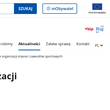
Logowanie
SZUKAJ
mObywatel
do
panelu
Otwórz
okno
z
tłumac
 robimy
Aktualności
Załatw sprawę
Kontakt
Zmień ję
PL
języka
migowe
 organizacji imprez i zawodów sportowych
acji