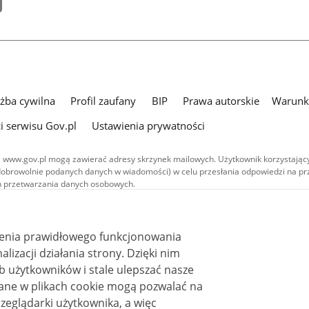
użba cywilna
Profil zaufany
BIP
Prawa autorskie
Warunki
i serwisu Gov.pl
Ustawienia prywatności
 www.gov.pl mogą zawierać adresy skrzynek mailowych. Użytkownik korzystający
dobrowolnie podanych danych w wiadomości) w celu przesłania odpowiedzi na prz
ach przetwarzania danych osobowych.
we publikowane w serwisie (z wyłączeniem treści audiowizualnych), są
 na licencji typu Creative Commons: uznanie autorstwa - na tych samych
 (CC BY-SA 4.0). Materiały audiowizualne, w tym zdjęcia, materiały audio i wideo
ienia prawidłowego funkcjonowania
ane na licencji typu Creative Commons: uznanie autorstwa użycie niekomercyjne 
ależnych 4.0 (CC BY-NC-ND 4.0), o ile nie jest to stwierdzone inaczej.
i działania strony. Dzięki nim
 użytkowników i stale ulepszać nasze
zeglądarki użytkownika, a więc