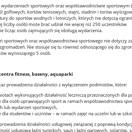
b wydarzeniach sportowych oraz współzawodnictwie sportowym (
l golfowych, kortów tenisowych, stajni, stadnin i torów wyścigo
ktury do sportów wodnych i lotniczych, których nie dotyczą ogran
 liczby osób) może brać udział nie więcej niż 250 uczestników
ie licząc osób zajmujących się obsługą wydarzenia.
eń sportowych oraz współzawodnictwa sportowego nie dotyczy z
zgromadzeń. Nie stosuje się tu również odnoszącego się do zgr
ików wynoszącego 5 osób.
 centra fitness, baseny, aquaparki
az prowadzenia działalności z wyłączeniem podmiotów, które:
iotach wykonujących działalność leczniczą przeznaczonych dla p
e dla osób uprawiających sport w ramach współzawodnictwa spo
ch lub wydarzeń sportowych,
 dla studentów i uczniów – w ramach zajęć na uczelni lub w szkol
rowadzenia działalności usługowej związanej z poprawą kondycji
lność usługową łaźni tureckich, saun i łaźni parowych, solariów,