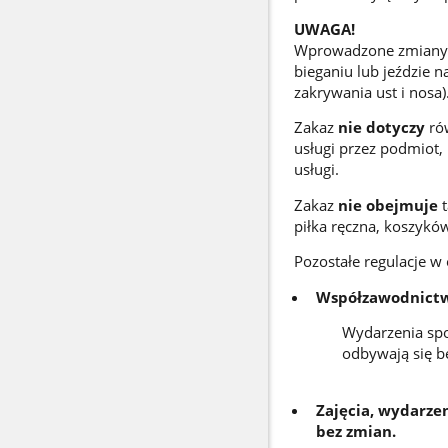
UWAGA!
Wprowadzone zmian
bieganiu lub jeździe 
zakrywania ust i nosa)
Zakaz
nie dotyczy
ró
usługi przez podmiot,
usługi.
Zakaz
nie obejmuje
piłka ręczna, koszyków
Pozostałe regulacje w
Współzawodnictwo
Wydarzenia spo
odbywają się be
Zajęcia, wydarze
bez zmian.