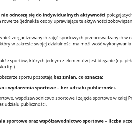
y
nie odnoszą się do indywidualnych aktywności
polegającyc
na rowerze (jednakże osoby uprawiające te aktywności zobowiązan
.
wnież zorganizowanych zajęć sportowych przeprowadzanych w 
 który w zakresie swojej działalności ma możliwość wykonywania 
także sportów, których jednym z elementów jest bieganie (np. pił
ka itp.).
 obszarze sportu pozostają
bez zmian, co oznacza:
 i wydarzenia sportowe – bez udziału publiczności.
rtowe, współzawodnictwo sportowe i zajęcia sportowe w całej P
z udziału publiczności.
nia sportowe oraz współzawodnictwo sportowe – liczba ucz