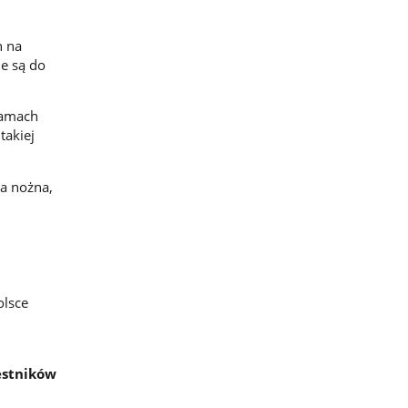
h na
e są do
ramach
takiej
ka nożna,
olsce
estników