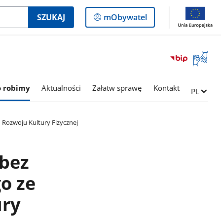
Logowanie
SZUKAJ
mObywatel
do
panelu
Otwórz
okno
z
tłumac
o robimy
Aktualności
Załatw sprawę
Kontakt
Zmień ję
PL
języka
migowe
 Rozwoju Kultury Fizycznej
 bez
o ze
ury