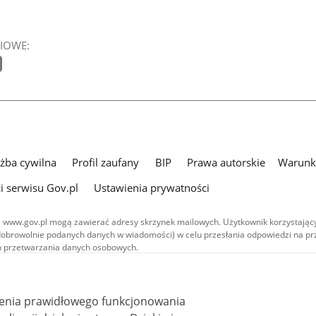
IOWE:
użba cywilna
Profil zaufany
BIP
Prawa autorskie
Warunki
i serwisu Gov.pl
Ustawienia prywatności
 www.gov.pl mogą zawierać adresy skrzynek mailowych. Użytkownik korzystający
dobrowolnie podanych danych w wiadomości) w celu przesłania odpowiedzi na prz
ach przetwarzania danych osobowych.
we publikowane w serwisie (z wyłączeniem treści audiowizualnych), są
 na licencji typu Creative Commons: uznanie autorstwa - na tych samych
 (CC BY-SA 4.0). Materiały audiowizualne, w tym zdjęcia, materiały audio i wideo
ienia prawidłowego funkcjonowania
ane na licencji typu Creative Commons: uznanie autorstwa użycie niekomercyjne 