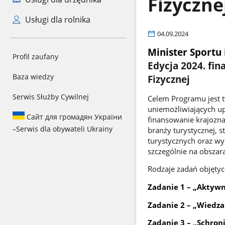
Fizyczne
Usługi dla rolnika
04.09.2024
Minister Sportu 
Profil zaufany
Edycja 2024. fi
Baza wiedzy
Fizycznej
Serwis Służby Cywilnej
Celem Programu jest tw
uniemożliwiających up
Сайт для громадян України
finansowanie krajozna
–
Serwis dla obywateli Ukrainy
branży turystycznej, 
turystycznych oraz wy
szczególnie na obszar
Rodzaje zadań objęty
Zadanie 1 – „Aktyw
Zadanie 2 – „Wiedza
Zadanie 3 – „Schron