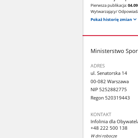
Pierwsza publikacja:
04.09
Wytwarzający/ Odpowiada
Pokaż historię zmian
stopka
Ministerstwo Sport
ADRES
ul. Senatorska 14
00-082 Warszawa
NIP 5252882775
Regon 520319443
KONTAKT
Infolinia dla Obywatel
+48 222 500 138
W dni robocze