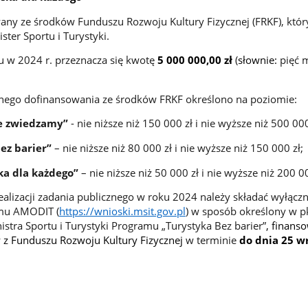
any ze środków Funduszu Rozwoju Kultury Fizycznej (FRKF), któr
ter Sportu i Turystyki.
u w 2024 r. przeznacza się kwotę
5 000 000,00 zł
(
słownie:
pięć 
ego dofinansowania ze środków FRKF określono na poziomie:
e zwiedzamy”
- nie niższe niż 150 000 zł i nie wyższe niż 500 000
ez barier”
– nie niższe niż 80 000 zł i nie wyższe niż 150 000 zł;
ka dla każdego”
– nie niższe niż 50 000 zł i nie wyższe niż 200 00
ealizacji zadania publicznego w roku 2024 należy składać wyłączn
mu AMODIT (
https://wnioski.msit.gov.pl
) w sposób określony w pk
istra Sportu i Turystyki Programu „Turystyka Bez barier”
, finans
 z Funduszu Rozwoju Kultury Fizycznej
w terminie
do dnia 25 w