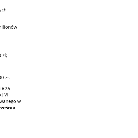
ych
milionów
 zł;
0 zł.
ie za
t VI
owanego w
rześnia