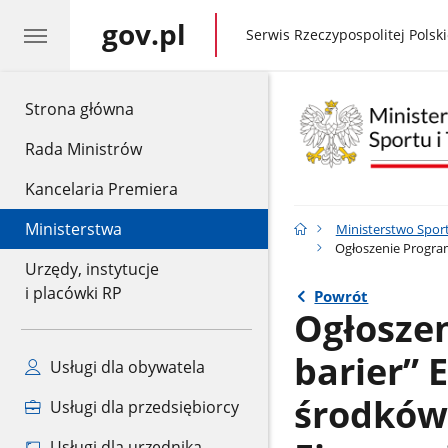
gov.pl
gov.pl
Serwis Rzeczypospolitej Polski
gov.pl
Strona główna
Rada Ministrów
Kancelaria Premiera
Ministerstwa
Ministerstwo Sport
Ogłoszenie Program
Urzędy, instytucje
i placówki RP
Powrót
Ogłosze
barier” 
Usługi dla obywatela
środków
Usługi dla przedsiębiorcy
Usługi dla urzędnika