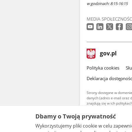
w godzinach: 8:15-16:15
MEDIA SPOŁECZNOŚC
stopka
Strona
gov.pl
gov.pl
główna
gov.pl
Polityka cookies
Sł
Deklaracja dostępnośc
Strony dostępne w domenie
danych (adres e-mail oraz 
znajdują się w ich polityk
Treści teksto
Dbamy o Twoją prywatność
udostępniane
warunkach 4.0
Wykorzystujemy pliki cookie w celu zapewn
są udostępni