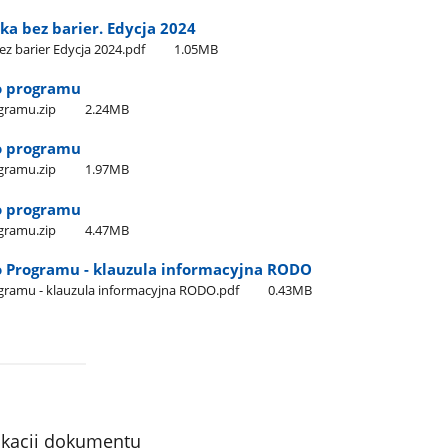
a bez barier. Edycja 2024
z barier Edycja 2024.pdf
1.05MB
do programu
ogramu.zip
2.24MB
do programu
ogramu.zip
1.97MB
do programu
ogramu.zip
4.47MB
do Programu - klauzula informacyjna RODO
ogramu - klauzula informacyjna RODO.pdf
0.43MB
ikacji dokumentu