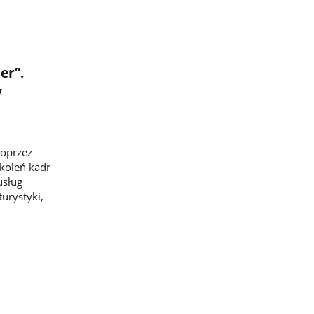
er”.
y
poprzez
zkoleń kadr
usług
urystyki,