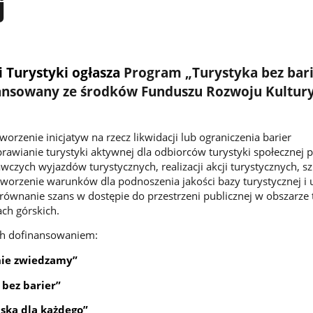
j
i Turystyki ogłasza
Program „Turystyka bez bari
nansowany ze środków Funduszu Rozwoju Kultur
orzenie inicjatyw na rzecz likwidacji lub ograniczenia barier
rawianie turystyki aktywnej dla odbiorców turystyki społecznej 
wczych wyjazdów turystycznych, realizacji akcji turystycznych, s
stworzenie warunków dla podnoszenia jakości bazy turystycznej i 
równanie szans w dostępie do przestrzeni publicznej w obszarze t
ach górskich.
ch dofinansowaniem:
nie zwiedzamy”
 bez barier”
iska dla każdego”