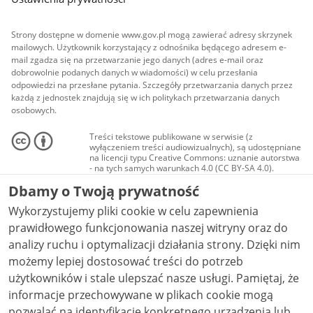
Strony dostępne w domenie www.gov.pl mogą zawierać adresy skrzynek
mailowych. Użytkownik korzystający z odnośnika będącego adresem e-
mail zgadza się na przetwarzanie jego danych (adres e-mail oraz
dobrowolnie podanych danych w wiadomości) w celu przesłania
odpowiedzi na przesłane pytania. Szczegóły przetwarzania danych przez
każdą z jednostek znajdują się w ich politykach przetwarzania danych
osobowych.
Treści tekstowe publikowane w serwisie (z
wyłączeniem treści audiowizualnych), są udostępniane
na licencji typu Creative Commons: uznanie autorstwa
- na tych samych warunkach 4.0 (CC BY-SA 4.0).
Materiały audiowizualne, w tym zdjęcia, materiały
Dbamy o Twoją prywatność
audio i wideo, są udostępniane na licencji typu
Creative Commons: uznanie autorstwa użycie
Wykorzystujemy pliki cookie w celu zapewnienia
niekomercyjne - bez utworów zależnych 4.0 (CC BY-
NC-ND 4.0), o ile nie jest to stwierdzone inaczej.
prawidłowego funkcjonowania naszej witryny oraz do
analizy ruchu i optymalizacji działania strony. Dzięki nim
możemy lepiej dostosować treści do potrzeb
użytkowników i stale ulepszać nasze usługi. Pamiętaj, że
informacje przechowywane w plikach cookie mogą
pozwalać na identyfikację konkretnego urządzenia lub