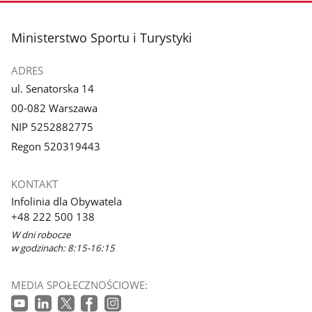
stopka
Ministerstwo Sportu i Turystyki
ADRES
ul. Senatorska 14
00-082 Warszawa
NIP 5252882775
Regon 520319443
KONTAKT
Infolinia dla Obywatela
+48 222 500 138
W dni robocze
w godzinach: 8:15-16:15
MEDIA SPOŁECZNOŚCIOWE: