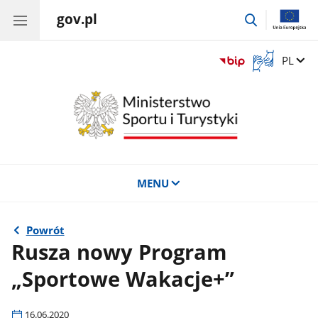
gov.pl
przejdź
do
wyszukiwar
Otwórz
Zmień 
PL
okno
z
tłumaczem
języka
migowego
MENU
Powrót
Rusza nowy Program
„Sportowe Wakacje+”
16.06.2020