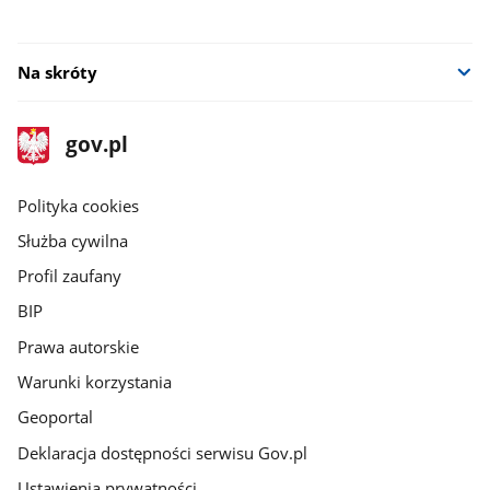
Na skróty
stopka
Strona
gov.pl
gov.pl
główna
gov.pl
Polityka cookies
Służba cywilna
Profil zaufany
BIP
Prawa autorskie
Warunki korzystania
Geoportal
Deklaracja dostępności serwisu Gov.pl
Ustawienia prywatności