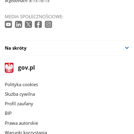
w godzinach: 8:15-16:15
MEDIA SPOŁECZNOŚCIOWE:
Na skróty
stopka
Strona
gov.pl
gov.pl
główna
gov.pl
Polityka cookies
Służba cywilna
Profil zaufany
BIP
Prawa autorskie
Warunki korzystania