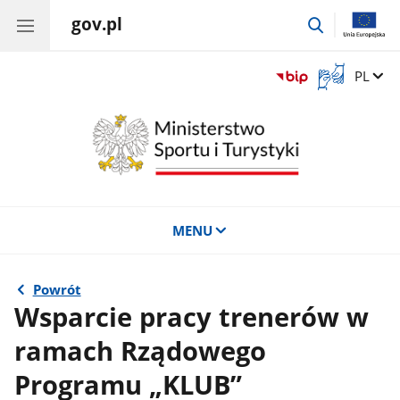
gov.pl
przejdź
do
wyszukiwar
Otwórz
Zmień 
PL
okno
z
tłumaczem
języka
migowego
MENU
Powrót
Wsparcie pracy trenerów w
ramach Rządowego
Programu „KLUB”