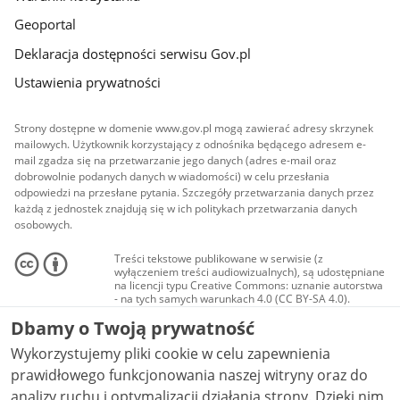
Geoportal
Deklaracja dostępności serwisu Gov.pl
Ustawienia prywatności
Strony dostępne w domenie www.gov.pl mogą zawierać adresy skrzynek
mailowych. Użytkownik korzystający z odnośnika będącego adresem e-
mail zgadza się na przetwarzanie jego danych (adres e-mail oraz
dobrowolnie podanych danych w wiadomości) w celu przesłania
odpowiedzi na przesłane pytania. Szczegóły przetwarzania danych przez
każdą z jednostek znajdują się w ich politykach przetwarzania danych
osobowych.
Treści tekstowe publikowane w serwisie (z
wyłączeniem treści audiowizualnych), są udostępniane
na licencji typu Creative Commons: uznanie autorstwa
- na tych samych warunkach 4.0 (CC BY-SA 4.0).
Materiały audiowizualne, w tym zdjęcia, materiały
Dbamy o Twoją prywatność
audio i wideo, są udostępniane na licencji typu
Creative Commons: uznanie autorstwa użycie
Wykorzystujemy pliki cookie w celu zapewnienia
niekomercyjne - bez utworów zależnych 4.0 (CC BY-
NC-ND 4.0), o ile nie jest to stwierdzone inaczej.
prawidłowego funkcjonowania naszej witryny oraz do
analizy ruchu i optymalizacji działania strony. Dzięki nim