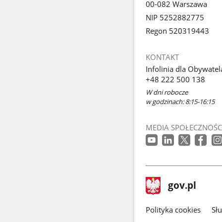
00-082 Warszawa
NIP 5252882775
Regon 520319443
KONTAKT
Infolinia dla Obywatel
+48 222 500 138
W dni robocze
w godzinach: 8:15-16:15
MEDIA SPOŁECZNOŚC
stopka
Strona
gov.pl
gov.pl
główna
gov.pl
Polityka cookies
Sł