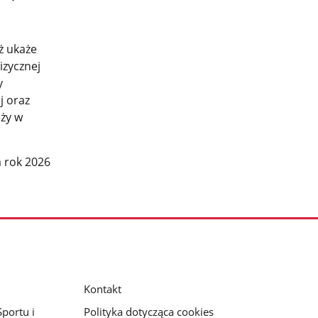
ż ukaże
izycznej
y
j oraz
eży w
a rok 2026
Kontakt
portu i
Polityka dotycząca cookies