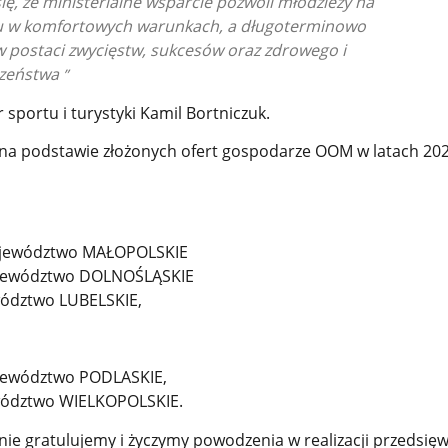
ię, że ministerialne wsparcie pozwoli młodzieży na
u w komfortowych warunkach, a długoterminowo
 w postaci zwycięstw, sukcesów oraz zdrowego i
czeństwa
 sportu i turystyki Kamil Bortniczuk.
na podstawie złożonych ofert gospodarze OOM w latach 20
ojewództwo MAŁOPOLSKIE
ojewództwo DOLNOŚLĄSKIE
ewództwo LUBELSKIE,
ojewództwo PODLASKIE,
ewództwo WIELKOPOLSKIE.
ie gratulujemy i życzymy powodzenia w realizacji przedsięwz