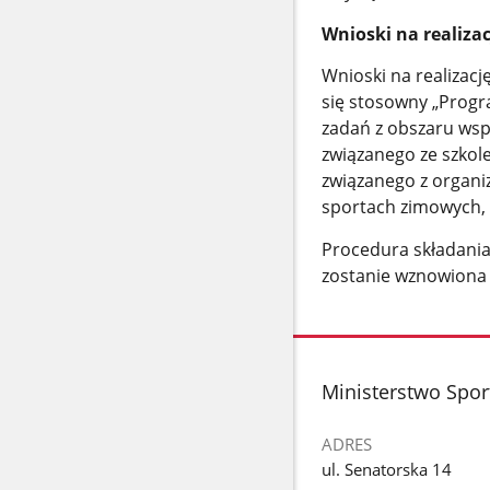
Wnioski na realiza
Wnioski na realizacj
się stosowny „Progr
zadań z obszaru wsp
związanego ze szko
związanego z organi
sportach zimowych, h
Procedura składania 
zostanie wznowiona 
stopka
Ministerstwo Sport
ADRES
ul. Senatorska 14