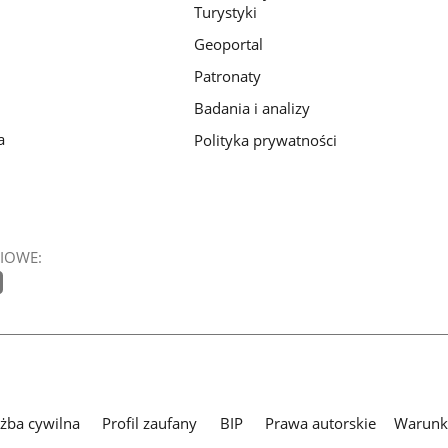
Turystyki
Geoportal
Patronaty
Badania i analizy
a
Polityka prywatności
IOWE:
użba cywilna
Profil zaufany
BIP
Prawa autorskie
Warunki