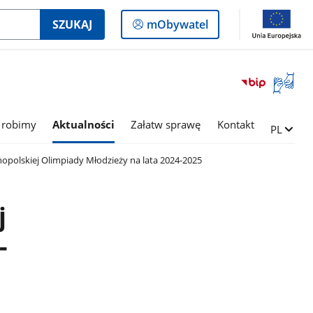
Logowanie
SZUKAJ
mObywatel
do
panelu
Otwórz
okno
z
tłumac
 robimy
Aktualności
Załatw sprawę
Kontakt
Zmień ję
PL
języka
migowe
polskiej Olimpiady Młodzieży na lata 2024-2025
j
-