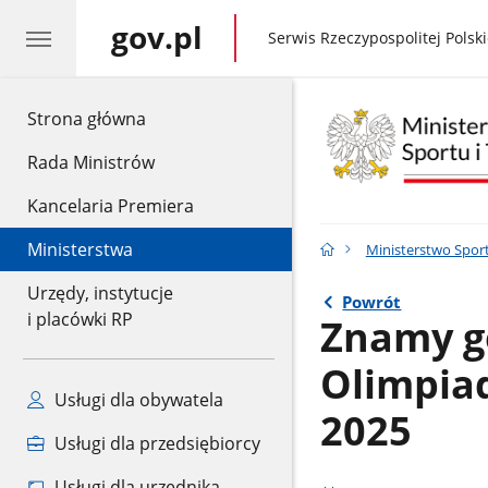
gov.pl
gov.pl
Serwis Rzeczypospolitej Polski
gov.pl
Strona główna
Rada Ministrów
Kancelaria Premiera
Ministerstwa
Ministerstwo Sport
Urzędy, instytucje
Powrót
i placówki RP
Znamy g
Olimpiad
Usługi dla obywatela
2025
Usługi dla przedsiębiorcy
Usługi dla urzędnika