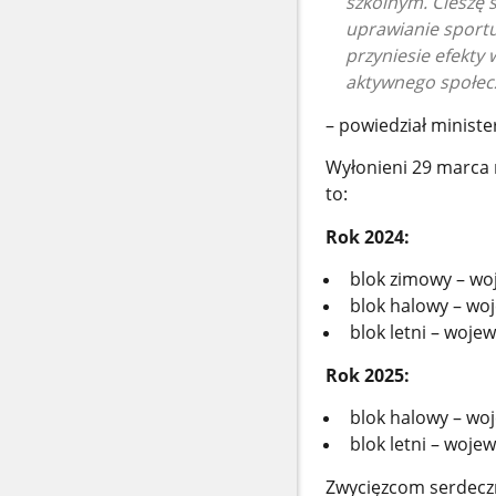
szkolnym. Cieszę s
uprawianie sport
przyniesie efekty
aktywnego społe
– powiedział minister
Wyłonieni 29 marca 
to:
Rok 2024:
blok zimowy – w
blok halowy – w
blok letni – woj
Rok 2025:
blok halowy – w
blok letni – woj
Zwycięzcom serdeczn