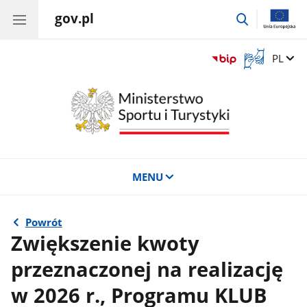
gov.pl
przejdź
do
wyszukiwar
Otwórz
Zmień 
PL
okno
z
tłumaczem
języka
migowego
MENU
Powrót
Zwiększenie kwoty
przeznaczonej na realizację
w 2026 r., Programu KLUB