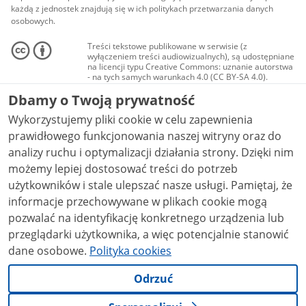
każdą z jednostek znajdują się w ich politykach przetwarzania danych
osobowych.
Treści tekstowe publikowane w serwisie (z
wyłączeniem treści audiowizualnych), są udostępniane
na licencji typu Creative Commons: uznanie autorstwa
- na tych samych warunkach 4.0 (CC BY-SA 4.0).
Materiały audiowizualne, w tym zdjęcia, materiały
Dbamy o Twoją prywatność
audio i wideo, są udostępniane na licencji typu
Creative Commons: uznanie autorstwa użycie
Wykorzystujemy pliki cookie w celu zapewnienia
niekomercyjne - bez utworów zależnych 4.0 (CC BY-
NC-ND 4.0), o ile nie jest to stwierdzone inaczej.
prawidłowego funkcjonowania naszej witryny oraz do
analizy ruchu i optymalizacji działania strony. Dzięki nim
możemy lepiej dostosować treści do potrzeb
użytkowników i stale ulepszać nasze usługi. Pamiętaj, że
informacje przechowywane w plikach cookie mogą
pozwalać na identyfikację konkretnego urządzenia lub
przeglądarki użytkownika, a więc potencjalnie stanowić
dane osobowe.
Polityka cookies
Odrzuć