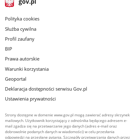
Strona
gov.pl
gov.pl
główna
gov.pl
Polityka cookies
Służba cywilna
Profil zaufany
BIP
Prawa autorskie
Warunki korzystania
Geoportal
Deklaracja dostępności serwisu Gov.pl
Ustawienia prywatności
Strony dostępne w domenie www.gov.pl mogą zawierać adresy skrzynek
mailowych. Użytkownik korzystający z odnośnika będącego adresem e-
mail zgadza się na przetwarzanie jego danych (adres e-mail oraz
dobrowolnie podanych danych w wiadomości) w celu przesłania
odpowiedzi na przesłane pytania. Szczegóły przetwarzania danych przez