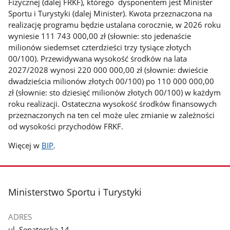
Fizycznej (dalej FRKF), którego dysponentem jest Minister
Sportu i Turystyki (dalej Minister). Kwota przeznaczona na
realizację programu będzie ustalana corocznie, w 2026 roku
wyniesie 111 743 000,00 zł (słownie: sto jedenaście
milionów siedemset czterdzieści trzy tysiące złotych
00/100). Przewidywana wysokość środków na lata
2027/2028 wynosi 220 000 000,00 zł (słownie: dwieście
dwadzieścia milionów złotych 00/100) po 110 000 000,00
zł (słownie: sto dziesięć milionów złotych 00/100) w każdym
roku realizacji. Ostateczna wysokość środków finansowych
przeznaczonych na ten cel może ulec zmianie w zależności
od wysokości przychodów FRKF.
Więcej w
BIP
.
stopka
Ministerstwo Sportu i Turystyki
ADRES
ul. Senatorska 14