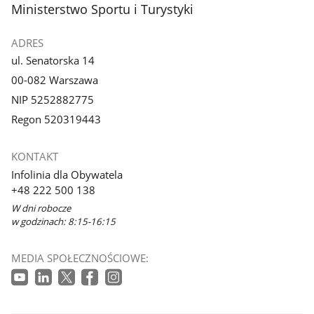
stopka
Ministerstwo Sportu i Turystyki
ADRES
ul. Senatorska 14
00-082 Warszawa
NIP 5252882775
Regon 520319443
KONTAKT
Infolinia dla Obywatela
+48 222 500 138
W dni robocze
w godzinach: 8:15-16:15
MEDIA SPOŁECZNOŚCIOWE: