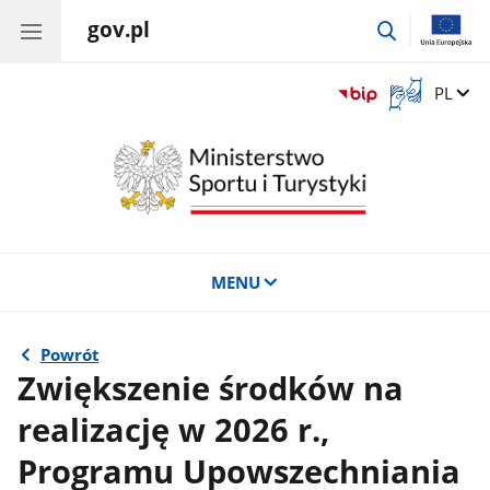
gov.pl
przejdź
do
wyszukiwar
Otwórz
Zmień 
PL
okno
z
tłumaczem
języka
migowego
MENU
Powrót
Zwiększenie środków na
realizację w 2026 r.,
Programu Upowszechniania