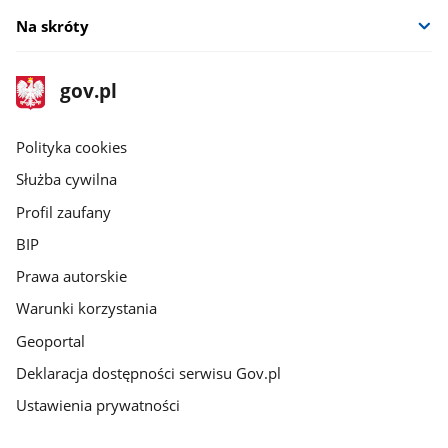
Na skróty
stopka
Strona
gov.pl
gov.pl
główna
gov.pl
Polityka cookies
Służba cywilna
Profil zaufany
BIP
Prawa autorskie
Warunki korzystania
Geoportal
Deklaracja dostępności serwisu Gov.pl
Ustawienia prywatności