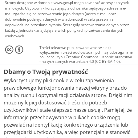
Strony dostępne w domenie www.gov.pl mogą zawierać adresy skrzynek
mailowych. Użytkownik korzystający z odnośnika będącego adresem e-
mail zgadza się na przetwarzanie jego danych (adres e-mail oraz
dobrowolnie podanych danych w wiadomości) w celu przesłania
odpowiedzi na przesłane pytania. Szczegóły przetwarzania danych przez
każdą z jednostek znajdują się w ich politykach przetwarzania danych
osobowych.
Treści tekstowe publikowane w serwisie (z
wyłączeniem treści audiowizualnych), są udostępniane
na licencji typu Creative Commons: uznanie autorstwa
- na tych samych warunkach 4.0 (CC BY-SA 4.0).
Materiały audiowizualne, w tym zdjęcia, materiały
Dbamy o Twoją prywatność
audio i wideo, są udostępniane na licencji typu
Creative Commons: uznanie autorstwa użycie
Wykorzystujemy pliki cookie w celu zapewnienia
niekomercyjne - bez utworów zależnych 4.0 (CC BY-
NC-ND 4.0), o ile nie jest to stwierdzone inaczej.
prawidłowego funkcjonowania naszej witryny oraz do
analizy ruchu i optymalizacji działania strony. Dzięki nim
możemy lepiej dostosować treści do potrzeb
użytkowników i stale ulepszać nasze usługi. Pamiętaj, że
informacje przechowywane w plikach cookie mogą
pozwalać na identyfikację konkretnego urządzenia lub
przeglądarki użytkownika, a więc potencjalnie stanowić