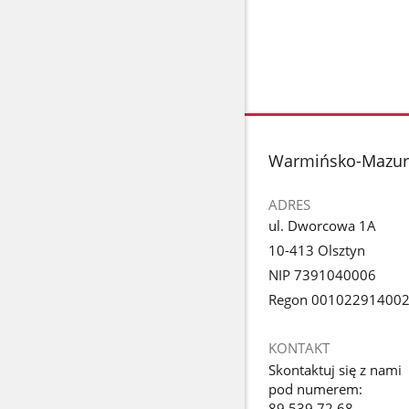
stopka
Warmińsko-Mazurs
ADRES
ul. Dworcowa 1A
10-413 Olsztyn
NIP 7391040006
Regon 00102291400
KONTAKT
Skontaktuj się z nami
pod numerem:
89 539 72 68