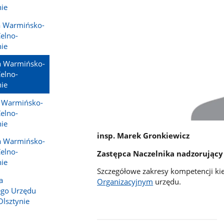
ie
ka Warmińsko-
elno-
ie
ka Warmińsko-
elno-
ie
a Warmińsko-
elno-
ie
insp. Marek Gronkiewicz
ka Warmińsko-
elno-
Zastępca Naczelnika nadzorujący P
ie
Szczegółowe zakresy kompetencji ki
a
Organizacyjnym
urzędu.
go Urzędu
lsztynie