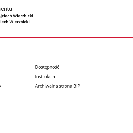
mentu
ojciech Wierzbicki
ciech Wierzbicki
Dostępność
Instrukcja
y
Archiwalna strona BIP