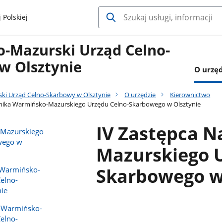
 Polskiej
-Mazurski Urząd Celno-
w Olsztynie
O urzęd
i Urząd Celno-Skarbowy w Olsztynie
O urzędzie
Kierownictwo
lnika Warmińsko-Mazurskiego Urzędu Celno-Skarbowego w Olsztynie
IV Zastępca N
-Mazurskiego
wego w
Mazurskiego U
Skarbowego w
a Warmińsko-
elno-
ie
a Warmińsko-
elno-