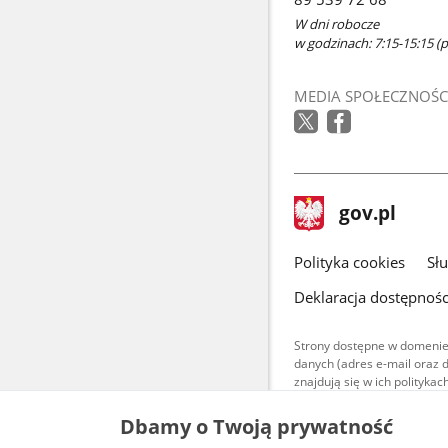
W dni robocze
w godzinach: 7:15-15:15 (p
MEDIA SPOŁECZNOŚC
stopka
Strona
gov.pl
gov.pl
główna
gov.pl
Polityka cookies
Sł
Deklaracja dostępnośc
Strony dostępne w domenie
danych (adres e-mail oraz 
znajdują się w ich polityk
Treści teksto
Dbamy o Twoją prywatność
udostępniane