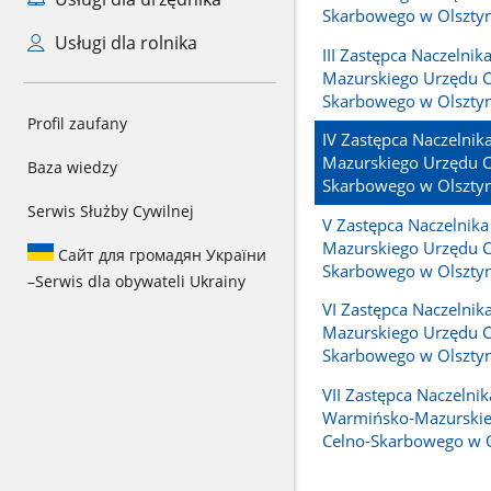
Skarbowego w Olsztyn
Usługi dla rolnika
III Zastępca Naczelni
Mazurskiego Urzędu C
Skarbowego w Olsztyn
Profil zaufany
IV Zastępca Naczelni
Mazurskiego Urzędu C
Baza wiedzy
Skarbowego w Olsztyn
Serwis Służby Cywilnej
V Zastępca Naczelnik
Mazurskiego Urzędu C
Сайт для громадян України
Skarbowego w Olsztyn
–
Serwis dla obywateli Ukrainy
VI Zastępca Naczelni
Mazurskiego Urzędu C
Skarbowego w Olsztyn
VII Zastępca Naczelnik
Warmińsko-Mazurskie
Celno-Skarbowego w O