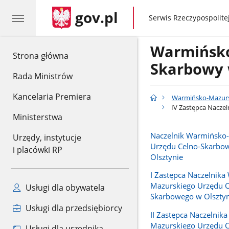
gov.pl
gov.pl
Serwis Rzeczypospolitej
Warmińsko
gov.pl
Strona główna
Skarbowy 
Rada Ministrów
Kancelaria Premiera
Warmińsko-Mazursk
IV Zastępca Nacze
Ministerstwa
Naczelnik Warmińsko
Urzędy, instytucje
Urzędu Celno-Skarbo
i placówki RP
Olsztynie
I Zastępca Naczelnik
Mazurskiego Urzędu C
Usługi dla obywatela
Skarbowego w Olsztyn
Usługi dla przedsiębiorcy
II Zastępca Naczelnik
Mazurskiego Urzędu C
Usługi dla urzędnika