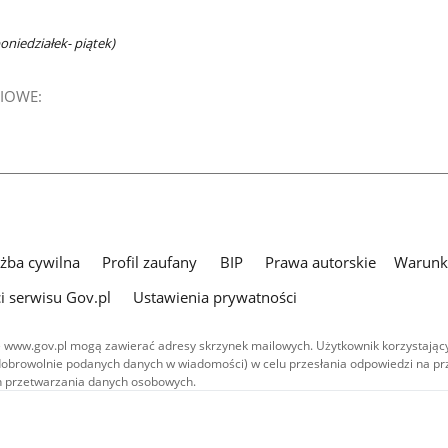
oniedziałek- piątek)
IOWE:
użba cywilna
Profil zaufany
BIP
Prawa autorskie
Warunki
i serwisu Gov.pl
Ustawienia prywatności
 www.gov.pl mogą zawierać adresy skrzynek mailowych. Użytkownik korzystający
dobrowolnie podanych danych w wiadomości) w celu przesłania odpowiedzi na prz
ach przetwarzania danych osobowych.
we publikowane w serwisie (z wyłączeniem treści audiowizualnych), są
 na licencji typu Creative Commons: uznanie autorstwa - na tych samych