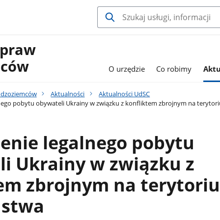
Spraw
mców
O urzędzie
Co robimy
Aktu
udzoziemców
Aktualności
Aktualności UdSC
nego pobytu obywateli Ukrainy w związku z konfliktem zbrojnym na teryto
enie legalnego pobytu
i Ukrainy w związku z
tem zbrojnym na terytori
ństwa