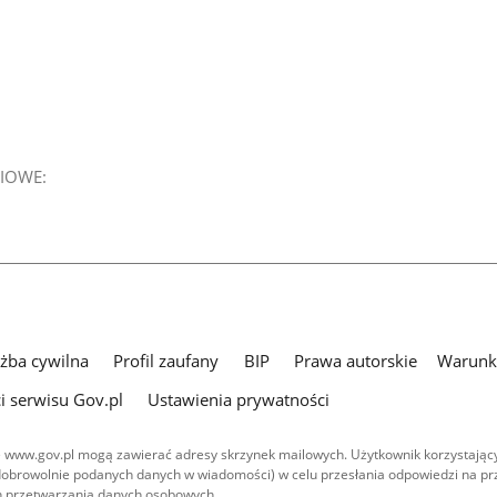
IOWE:
użba cywilna
Profil zaufany
BIP
Prawa autorskie
Warunki
i serwisu Gov.pl
Ustawienia prywatności
 www.gov.pl mogą zawierać adresy skrzynek mailowych. Użytkownik korzystający
dobrowolnie podanych danych w wiadomości) w celu przesłania odpowiedzi na prz
ach przetwarzania danych osobowych.