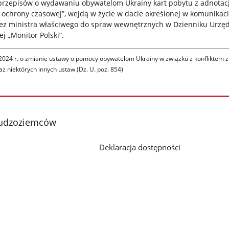
 przepisów o wydawaniu obywatelom Ukrainy kart pobytu z adnotac
ochrony czasowej”, wejdą w życie w dacie określonej w komunikacie
zez ministra właściwego do spraw wewnętrznych w Dzienniku Urz
ej „Monitor Polski”.
2024 r. o zmianie ustawy o pomocy obywatelom Ukrainy w związku z konfliktem 
z niektórych innych ustaw (Dz. U. poz. 854)
Cudzoziemców
Deklaracja dostępności