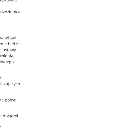
udzoziemca
watelowi
enie będzie
e ustawy
wolenia,
nownego
y
wiązujących
na pobyt
b dołączył