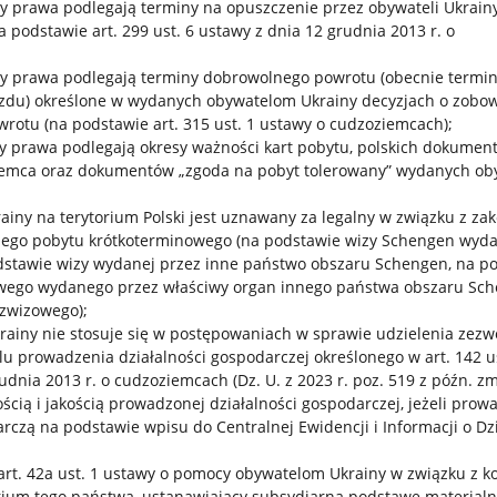
y prawa podlegają terminy na opuszczenie przez obywateli Ukrain
na podstawie art. 299 ust. 6 ustawy z dnia 12 grudnia 2013 r. o
y prawa podlegają terminy dobrowolnego powrotu (obecnie termi
zdu) określone w wydanych obywatelom Ukrainy decyzjach o zobo
rotu (na podstawie art. 315 ust. 1 ustawy o cudzoziemcach);
y prawa podlegają okresy ważności kart pobytu, polskich dokumen
iemca oraz dokumentów „zgoda na pobyt tolerowany” wydanych o
ainy na terytorium Polski jest uznawany za legalny w związku z z
ego pobytu krótkoterminowego (na podstawie wizy Schengen wyda
odstawie wizy wydanej przez inne państwo obszaru Schengen, na p
ego wydanego przez właściwy organ innego państwa obszaru Sch
zwizowego);
rainy nie stosuje się w postępowaniach w sprawie udzielenia zezw
u prowadzenia działalności gospodarczej określonego w art. 142 us
udnia 2013 r. o cudzoziemcach (Dz. U. z 2023 r. poz. 519 z późn. 
ścią i jakością prowadzonej działalności gospodarczej, jeżeli prow
rczą na podstawie wpisu do Centralnej Ewidencji i Informacji o Dzi
 art. 42a ust. 1 ustawy o pomocy obywatelom Ukrainy w związku z k
rium tego państwa, ustanawiający subsydiarną podstawę materia