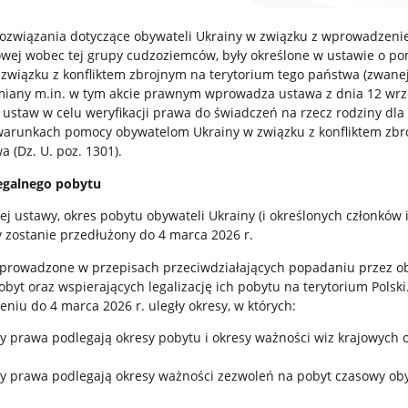
rozwiązania dotyczące obywateli Ukrainy w związku z wprowadzeni
wej wobec tej grupy cudzoziemców, były określone w ustawie o p
związku z konfliktem zbrojnym na terytorium tego państwa (zwanej
Zmiany m.in. w tym akcie prawnym wprowadza ustawa z dnia 12 wrz
h ustaw w celu weryfikacji prawa do świadczeń na rzecz rodziny dla
warunkach pomocy obywatelom Ukrainy w związku z konfliktem zb
a (Dz. U. poz. 1301).
legalnego pobytu
ej ustawy, okres pobytu obywateli Ukrainy (i określonych członków 
 zostanie przedłużony do 4 marca 2026 r.
wprowadzone w przepisach przeciwdziałających popadaniu przez o
obyt oraz wspierających legalizację ich pobytu na terytorium Polski
iu do 4 marca 2026 r. uległy okresy, w których:
y prawa podlegają okresy pobytu i okresy ważności wiz krajowych 
y prawa podlegają okresy ważności zezwoleń na pobyt czasowy oby