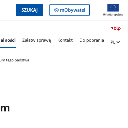
Logowanie
SZUKAJ
mObywatel
do
panelu
alności
Załatw sprawę
Kontakt
Do pobrania
Zmień ję
PL
rium tego państwa
um