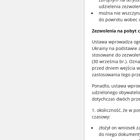
udzielenia zezwole
można nie wszczyn
do powrotu wobec o
Zezwolenia na pobyt c
Ustawa wprowadza ogra
Ukrainy na podstawie a
stosowane do zezwoleń 
(30 września br.). Ozn
przed dniem wejścia w
zastosowania tego prz
Ponadto, ustawa wprow
udzielonego obywatelow
dotychczas dwóch prze
1. okoliczność, że w p
czasowy:
złożył on wniosek 
do niego dokumenty