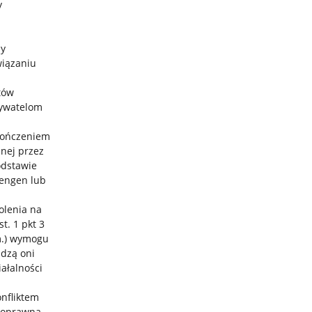
y
ny
wiązaniu
tów
bywatelom
akończeniem
nej przez
odstawie
engen lub
olenia na
t. 1 pkt 3
zm.) wymogu
adzą oni
ałalności
onfliktem
lnoprawną