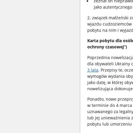
zeznał on nieprawdę
jako autentycznego
2. związek małżeński z
wjazdu cudzoziemców na
pobytu na nim i wyjazd
Karta pobytu dla osób
ochrony czasowej”)
Poprzednia nowelizacj
dla obywateli Ukrainy
3 lata
. Przepisy te, oc
wymogów wydania obywa
jako datę, w której ob
nowelizująca dokonuje 
Ponadto, nowe przepisy
w terminie do 4 marca 
uznawanego za legalny
lub jej unieważnienia 
pobytu lub umorzeniu 