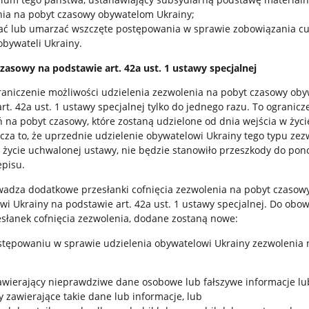
nia na pobyt czasowy obywatelom Ukrainy;
ać lub umarzać wszczęte postępowania w sprawie zobowiązania c
bywateli Ukrainy.
zasowy na podstawie art. 42a ust. 1 ustawy specjalnej
niczenie możliwości udzielenia zezwolenia na pobyt czasowy oby
rt. 42a ust. 1 ustawy specjalnej tylko do jednego razu. To ogranicz
na pobyt czasowy, które zostaną udzielone od dnia wejścia w życi
acza to, że uprzednie udzielenie obywatelowi Ukrainy tego typu zez
 życie uchwalonej ustawy, nie będzie stanowiło przeszkody do po
episu.
adza dodatkowe przesłanki cofnięcia zezwolenia na pobyt czasow
i Ukrainy na podstawie art. 42a ust. 1 ustawy specjalnej. Do obo
słanek cofnięcia zezwolenia, dodane zostaną nowe:
ostępowaniu w sprawie udzielenia obywatelowi Ukrainy zezwolenia 
zawierający nieprawdziwe dane osobowe lub fałszywe informacje lu
 zawierające takie dane lub informacje, lub