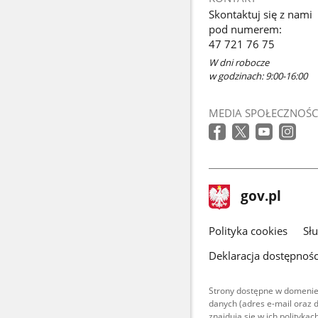
Skontaktuj się z nami
pod numerem:
47 721 76 75
W dni robocze
w godzinach: 9:00-16:00
MEDIA SPOŁECZNOŚC
stopka
Strona
gov.pl
gov.pl
główna
gov.pl
Polityka cookies
Sł
Deklaracja dostępnośc
Strony dostępne w domenie
danych (adres e-mail oraz 
znajdują się w ich polityk