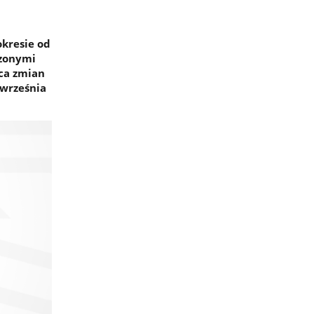
okresie od
dzonymi
ąca zmian
 września