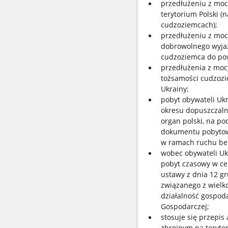
przedłużeniu z moc
terytorium Polski (
cudzoziemcach);
przedłużeniu z moc
dobrowolnego wyja
cudzoziemca do pow
przedłużenia z moc
tożsamości cudzoz
Ukrainy;
pobyt obywateli Ukr
okresu dopuszczaln
organ polski, na p
dokumentu pobytow
w ramach ruchu be
wobec obywateli Uk
pobyt czasowy w cel
ustawy z dnia 12 gr
związanego z wielko
działalność gospoda
Gospodarczej;
stosuje się przepis
zbrojnym na teryto