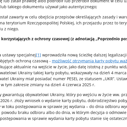
 lub zataił prawdę albo podrobił lub przerobił dokument w celu u
 lub takiego dokumentu używał jako autentycznego;
ostał zawarty w celu obejścia przepisów określających zasady i war
 terytorium Rzeczypospolitej Polskiej, ich przejazdu przez to tery
u z niego.
 korzystających z ochrony czasowej (z adnotacją „Poprzednio po
a ustawy specjalnej
[1]
wprowadziła nową ścieżkę dalszej legalizacj
 objętych ochroną czasową -
możliwość otrzymania karty pobytu waż
zekujące aktualnie na wejście w życie, jako datę istotną z punktu wi
telowi Ukrainy takiej karty pobytu, wskazywały na dzień 4 marca 
ywatel Ukrainy miał posiadać numer PESEL ze statusem „UKR”. Usta
w tym zakresie zmiany na dzień 4 czerwca 2025 r.
 gwarantują obywatelowi Ukrainy, który po wejściu w życie ww. pr
2026 r. złoży wniosek o wydanie karty pobytu, dobrodziejstwo pob
 w toku postępowania w sprawie jej wydania – do dnia odbioru wy
z powodu braku odbioru albo do dnia, w którym decyzja o odmowie 
postępowania w sprawie wydania karty pobytu stanie się ostateczn