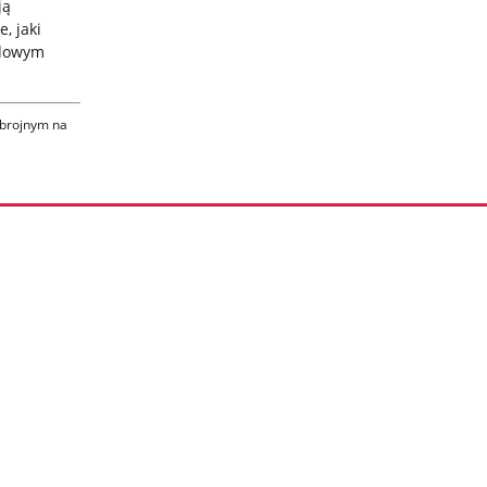
ją
, jaki
ędowym
zbrojnym na