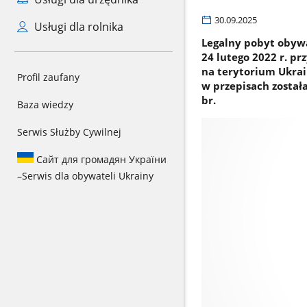
30.09.2025
Usługi dla rolnika
Legalny pobyt obywat
24 lutego 2022 r. p
na terytorium Ukrai
Profil zaufany
w przepisach został
br.
Baza wiedzy
Serwis Służby Cywilnej
Сайт для громадян України
–
Serwis dla obywateli Ukrainy