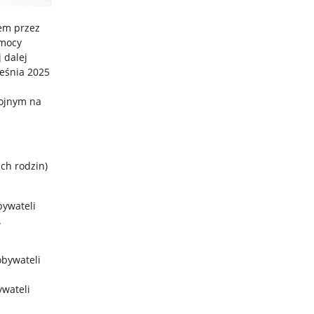
em przez
omocy
 dalej
eśnia 2025
rojnym na
ich rodzin)
bywateli
.
obywateli
wateli