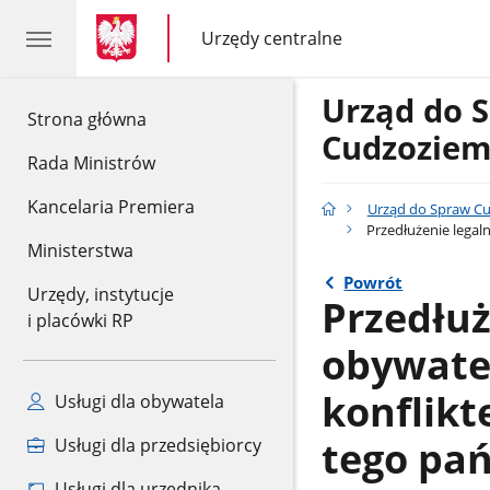
gov.pl
gov.pl
Urzędy centralne
gov.pl
Urzędy
centralne
Urząd do 
gov.pl
Strona główna
Cudzozie
Rada Ministrów
Kancelaria Premiera
Urząd do Spraw C
Przedłużenie legal
Ministerstwa
Powrót
Urzędy, instytucje
Przedłuż
i placówki RP
obywatel
konflik
Usługi dla obywatela
tego pa
Usługi dla przedsiębiorcy
Usługi dla urzędnika