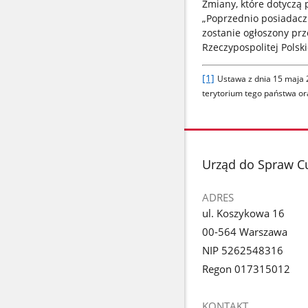
Zmiany, które dotyczą
„Poprzednio posiadacz 
zostanie ogłoszony pr
Rzeczypospolitej Polski
[1]
Ustawa z dnia 15 maja 
terytorium tego państwa ora
stopka
Urząd do Spraw 
ADRES
ul. Koszykowa 16
00-564 Warszawa
NIP 5262548316
Regon 017315012
KONTAKT