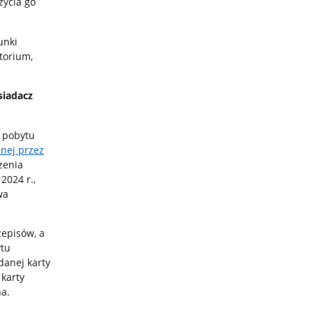
życia go
unki
torium,
siadacz
i pobytu
nej przez
dzenia
2024 r.,
wa
zepisów, a
ytu
danej karty
karty
a.