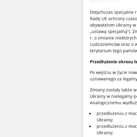
Dotychczas specjalne 
Radę UE ochrony czaso
obywatelom Ukrainy w 
„ustawą specjalną”). 
r. o zmianie niektóryc
cudzoziemców oraz o 
terytorium tego państw
Przedłużenie okresu 
Po wejściu w życie now
uznawanego za legalny
Zmiany zostały także 
Ukrainy w nielegalny p
Analogicznemu wydłużen
przedłużeniu z moc
Ukrainy;
przedłużeniu z moc
Ukrainy;