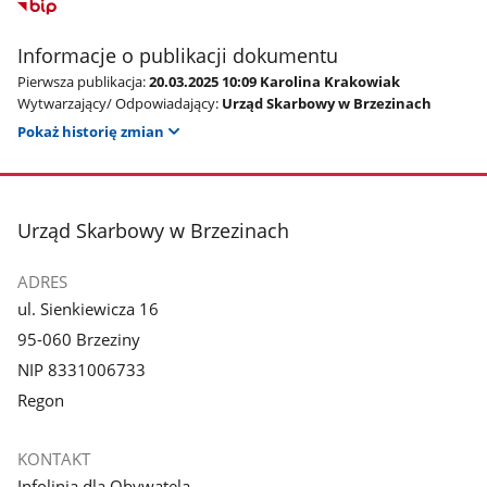
Informacje o publikacji dokumentu
Pierwsza publikacja:
20.03.2025 10:09 Karolina Krakowiak
Wytwarzający/ Odpowiadający:
Urząd Skarbowy w Brzezinach
Pokaż historię zmian
stopka
Urząd Skarbowy w Brzezinach
ADRES
ul. Sienkiewicza 16
95-060 Brzeziny
NIP 8331006733
Regon
KONTAKT
Infolinia dla Obywatela