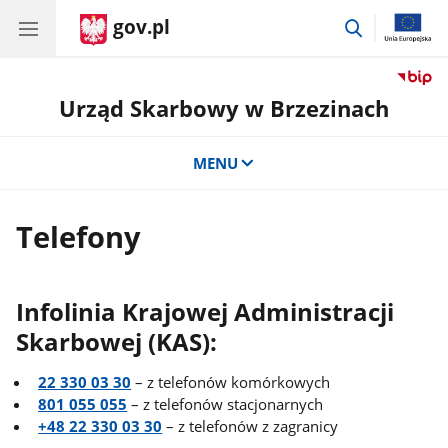
gov.pl
przejdź
do
wyszukiwar
Urząd Skarbowy w Brzezinach
MENU
Telefony
Infolinia Krajowej Administracji
Skarbowej (KAS):
22 330 03 30
– z telefonów komórkowych
801 055 055
– z telefonów stacjonarnych
+48 22 330 03 30
– z telefonów z zagranicy