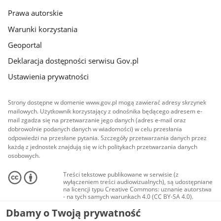
Prawa autorskie
Warunki korzystania
Geoportal
Deklaracja dostępności serwisu Gov.pl
Ustawienia prywatności
Strony dostępne w domenie www.gov.pl mogą zawierać adresy skrzynek
mailowych. Użytkownik korzystający z odnośnika będącego adresem e-
mail zgadza się na przetwarzanie jego danych (adres e-mail oraz
dobrowolnie podanych danych w wiadomości) w celu przesłania
odpowiedzi na przesłane pytania. Szczegóły przetwarzania danych przez
każdą z jednostek znajdują się w ich politykach przetwarzania danych
osobowych.
Treści tekstowe publikowane w serwisie (z
wyłączeniem treści audiowizualnych), są udostępniane
na licencji typu Creative Commons: uznanie autorstwa
- na tych samych warunkach 4.0 (CC BY-SA 4.0).
Materiały audiowizualne, w tym zdjęcia, materiały
Dbamy o Twoją prywatność
audio i wideo, są udostępniane na licencji typu
Creative Commons: uznanie autorstwa użycie