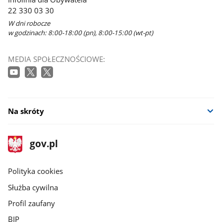
22 330 03 30
W dni robocze
w godzinach: 8:00-18:00 (pn), 8:00-15:00 (wt-pt)
MEDIA SPOŁECZNOŚCIOWE:
Na skróty
stopka
Strona
gov.pl
gov.pl
główna
gov.pl
Polityka cookies
Służba cywilna
Profil zaufany
BIP