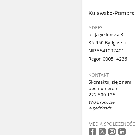
1
z
stopka
Kujawsko-Pomorsk
galerii.
ADRES
ul. Jagiellońska 3
85-950 Bydgoszcz
NIP 5541007401
Regon 000514236
KONTAKT
Skontaktuj się z nami
pod numerem:
222 500 125
W dni robocze
w godzinach: -
MEDIA SPOŁECZNOŚC