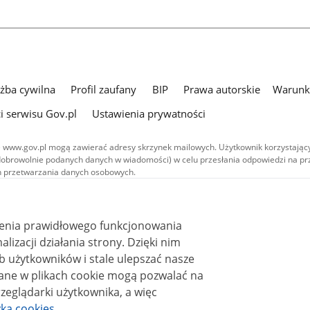
użba cywilna
Profil zaufany
BIP
Prawa autorskie
Warunki
i serwisu Gov.pl
Ustawienia prywatności
 www.gov.pl mogą zawierać adresy skrzynek mailowych. Użytkownik korzystający
dobrowolnie podanych danych w wiadomości) w celu przesłania odpowiedzi na prz
ach przetwarzania danych osobowych.
we publikowane w serwisie (z wyłączeniem treści audiowizualnych), są
 na licencji typu Creative Commons: uznanie autorstwa - na tych samych
 (CC BY-SA 4.0). Materiały audiowizualne, w tym zdjęcia, materiały audio i wideo
ienia prawidłowego funkcjonowania
ane na licencji typu Creative Commons: uznanie autorstwa użycie niekomercyjne 
ależnych 4.0 (CC BY-NC-ND 4.0), o ile nie jest to stwierdzone inaczej.
i działania strony. Dzięki nim
 użytkowników i stale ulepszać nasze
zeglądarki użytkownika, a więc
yka cookies