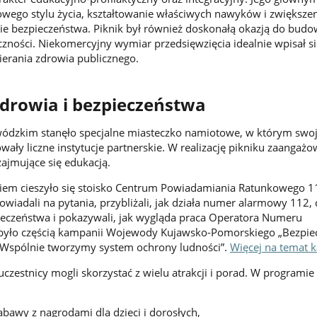
wego stylu życia, kształtowanie właściwych nawyków i zwiększe
e bezpieczeństwa. Piknik był również doskonałą okazją do budo
eczności. Niekomercyjny wymiar przedsięwzięcia idealnie wpisał s
ierania zdrowia publicznego.
drowia i bezpieczeństwa
dzkim stanęło specjalne miasteczko namiotowe, w którym swo
wały liczne instytucje partnerskie. W realizację pikniku zaangażo
zajmujące się edukacją.
em cieszyło się stoisko Centrum Powiadamiania Ratunkowego 1
iadali na pytania, przybliżali, jak działa numer alarmowy 112, dz
ieczeństwa i pokazywali, jak wygląda praca Operatora Numeru
było częścią kampanii Wojewody Kujawsko-Pomorskiego „Bezpie
Wspólnie tworzymy system ochrony ludności”.
Więcej na temat 
czestnicy mogli skorzystać z wielu atrakcji i porad. W programie 
abawy z nagrodami dla dzieci i dorosłych,