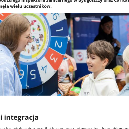
gnęła wielu uczestników.
i integracja
akter edukacyjno-profilaktyczny oraz integracyjny. Jego główny