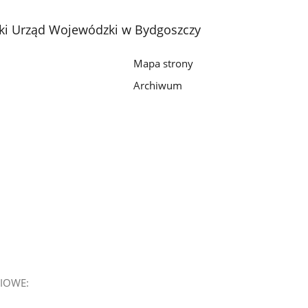
2
3
4
z
z
z
i Urząd Wojewódzki w Bydgoszczy
galerii.
galerii.
galerii.
Mapa strony
Archiwum
IOWE: