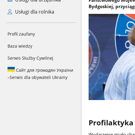
Bydgoskiej, przycią
Usługi dla rolnika
Profil zaufany
Baza wiedzy
Serwis Służby Cywilnej
Сайт для громадян України
–
Serwis dla obywateli Ukrainy
Profilaktyka 
Wydarzenie miało char