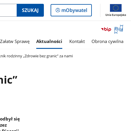
Logowanie
SZUKAJ
mObywatel
do
panelu
Otwórz
okno
z
Załatw Sprawę
Aktualności
Kontakt
Obrona cywilna
tłumac
języka
nik rodzinny „Zdrowie bez granic” za nami
migowe
nic”
odbył się
zez
 Diecezji