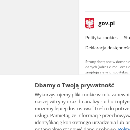
stopka
Strona
gov.pl
gov.pl
główna
gov.pl
Polityka cookies
Sł
Deklaracja dostępnośc
Strony dostępne w domenie
danych (adres e-mail oraz 
znajdują się w ich polityk
Treści teksto
Dbamy o Twoją prywatność
udostępniane
warunkach 4.0
Wykorzystujemy pliki cookie w celu zapewn
są udostępni
bez utworów z
naszej witryny oraz do analizy ruchu i optymalizacj
możemy lepiej dostosować treści do potrzeb
usługi. Pamiętaj, że informacje przechowywane w plikach cookie mogą pozwalać na
identyfikację konkretnego urządzenia lub pr
potencjalnie stanowić dane osobowe.
Polit