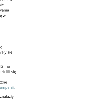
nie
wania
ię w
ją
wały się
12, na
ielili się
czne
kampanii.
znalazły