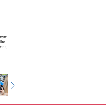
ennym
ylko
emnej
Pokaż
nestępne
zdjęcia