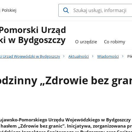
 Polskiej
Pomorski Urząd
i w Bydgoszczy
O urzędzie
Co robimy
i Urząd Wojewódzki w Bydgoszczy
Aktualności
Wiadomości
Pik
odzinny „Zdrowie bez gra
Kujawsko-Pomorskiego Urzędu Wojewódzkiego w Bydgoszczy 
 hasłem „Zdrowie bez granic”. Inicjatywa, zorganizowana pr
zkiego Inspektora Sanitarnego w Bydgoszczy oraz Caritas