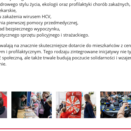
drowego stylu życia, ekologii oraz profilaktyki chorób zakaźnych,
ekarskie,
u zakażenia wirusem HCV,
ania pierwszej pomocy przedmedycznej,
ad bezpiecznego wypoczynku,
stycznego sprzętu policyjnego i strażackiego.
walają na znacznie skuteczniejsze dotarcie do mieszkańców z c
 i profilaktycznym. Tego rodzaju zintegrowane inicjatywy nie t
połeczną, ale także trwale budują poczucie solidarności i wzaj
nie.
Pokaż
Pokaż
Pokaż
zdjęcie
zdjęcie
zdjęcie