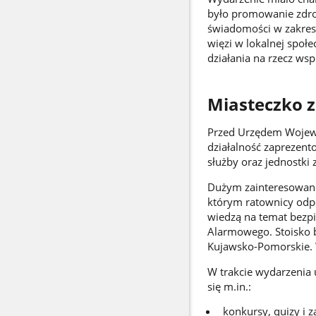
było promowanie zdro
świadomości w zakresi
więzi w lokalnej społ
działania na rzecz wsp
Miasteczko z
Przed Urzędem Wojewó
działalność zaprezento
służby oraz jednostki 
Dużym zainteresowani
którym ratownicy odpow
wiedzą na temat bezp
Alarmowego. Stoisko 
Kujawsko-Pomorskie. 
W trakcie wydarzenia u
się m.in.:
konkursy, quizy i z