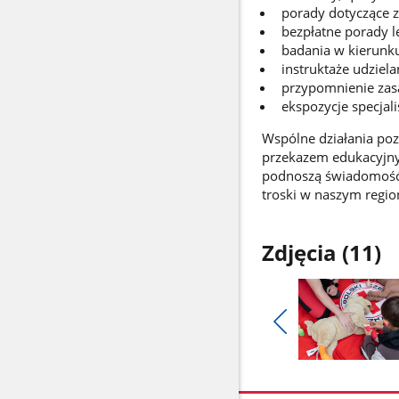
porady dotyczące z
bezpłatne porady l
badania w kierunk
instruktaże udziel
przypomnienie zas
ekspozycje specjali
Wspólne działania poz
przekazem edukacyjnym
podnoszą świadomość s
troski w naszym regio
Zdjęcia (11)
Pokaż
poprzednie
Pokaż
zdjęcia
zdjęcie