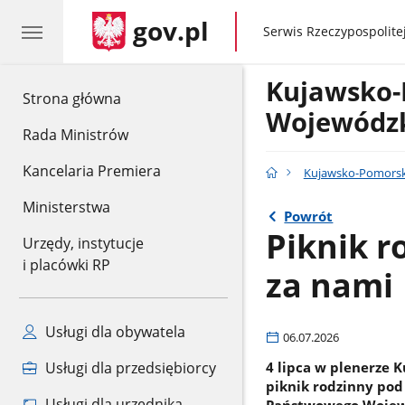
gov.pl
gov.pl
Serwis Rzeczypospolitej
Kujawsko-
gov.pl
Strona główna
Wojewódzk
Rada Ministrów
Kancelaria Premiera
Kujawsko-Pomorsk
Ministerstwa
Powrót
Piknik r
Urzędy, instytucje
i placówki RP
za nami
Usługi dla obywatela
06.07.2026
4 lipca w plenerze 
Usługi dla przedsiębiorcy
piknik rodzinny pod
Usługi dla urzędnika
Państwowego Wojewód