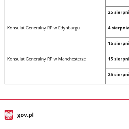
25 sierpn
Konsulat Generalny RP w Edynburgu
4 sierpni
15 sierpn
Konsulat Generalny RP w Manchesterze
15 sierpn
25 sierpn
stopka
Strona
gov.pl
gov.pl
główna