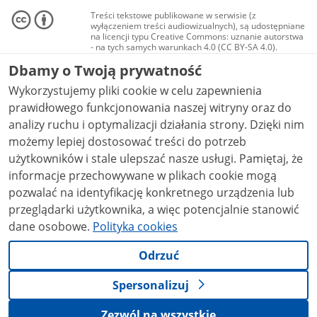
Treści tekstowe publikowane w serwisie (z
wyłączeniem treści audiowizualnych), są udostępniane
na licencji typu Creative Commons: uznanie autorstwa
- na tych samych warunkach 4.0 (CC BY-SA 4.0).
Materiały audiowizualne, w tym zdjęcia, materiały
Dbamy o Twoją prywatność
audio i wideo, są udostępniane na licencji typu
Creative Commons: uznanie autorstwa użycie
Wykorzystujemy pliki cookie w celu zapewnienia
niekomercyjne - bez utworów zależnych 4.0 (CC BY-
NC-ND 4.0), o ile nie jest to stwierdzone inaczej.
prawidłowego funkcjonowania naszej witryny oraz do
analizy ruchu i optymalizacji działania strony. Dzięki nim
możemy lepiej dostosować treści do potrzeb
użytkowników i stale ulepszać nasze usługi. Pamiętaj, że
informacje przechowywane w plikach cookie mogą
pozwalać na identyfikację konkretnego urządzenia lub
przeglądarki użytkownika, a więc potencjalnie stanowić
dane osobowe.
Polityka cookies
Odrzuć
Spersonalizuj
Zezwól na wszystkie