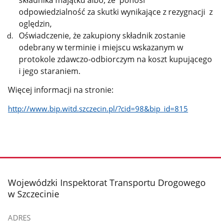
odpowiedzialność za skutki wynikające z rezygnacji z
oględzin,
Oświadczenie, że zakupiony składnik zostanie
odebrany w terminie i miejscu wskazanym w
protokole zdawczo-odbiorczym na koszt kupującego
i jego staraniem.
Więcej informacji na stronie:
http://www.bip.witd.szczecin.pl/?cid=98&bip_id=815
stopka
Wojewódzki Inspektorat Transportu Drogowego
w Szczecinie
ADRES