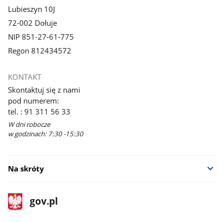
Lubieszyn 10J
72-002 Dołuje
NIP 851-27-61-775
Regon 812434572
KONTAKT
Skontaktuj się z nami
pod numerem:
tel. : 91 311 56 33
W dni robocze
w godzinach: 7:30 -15:30
Na skróty
stopka
Strona
gov.pl
gov.pl
główna