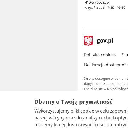
W dni robocze
w godzinach: 7:30 -15:30
stopka
Strona
gov.pl
gov.pl
główna
gov.pl
Polityka cookies
Sł
Deklaracja dostępnośc
Strony dostępne w domenie
danych (adres e-mail oraz 
znajdują się w ich polityk
Treści teksto
Dbamy o Twoją prywatność
udostępniane
warunkach 4.0
Wykorzystujemy pliki cookie w celu zapewn
są udostępni
bez utworów z
naszej witryny oraz do analizy ruchu i optymalizacj
możemy lepiej dostosować treści do potrzeb