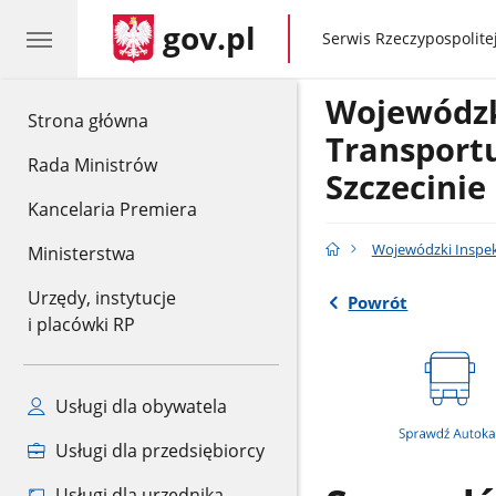
gov.pl
gov.pl
Serwis Rzeczypospolitej
Wojewódzk
gov.pl
Strona główna
Transport
Rada Ministrów
Szczecinie
Kancelaria Premiera
Wojewódzki Inspek
Ministerstwa
Urzędy, instytucje
Powrót
i placówki RP
Usługi dla obywatela
Usługi dla przedsiębiorcy
Usługi dla urzędnika