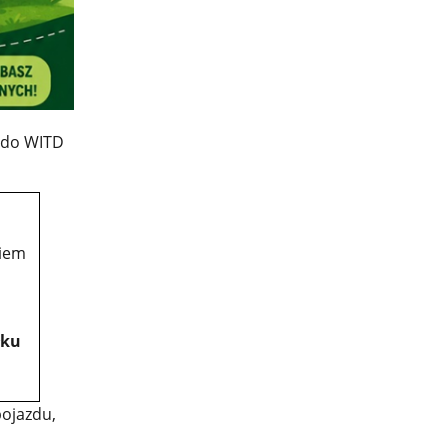
ć do WITD
iem
łku
ojazdu,