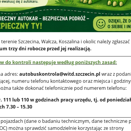
 terenie Szczecina, Wałcza, Koszalina i okolic należy zgłasza
 trzy dni robocze przed jej realizacją.
w do kontroli następuje według poniższych zasad:
a adres:
autobuskontrola@witd.szczecin.pl
wraz z podan
jącej, numeru telefonu kontaktowego oraz miejsca i godziny
można także dokonać telefonicznie pod numerem telefonu:
w. 111 lub 110 w godzinach pracy urzędu, tj. od poniedzia
h 7.30 – 15.30
pojazdach (dane o badaniu technicznym, dane techniczne p
 OC) można sprawdzić samodzielnie korzystając ze strony