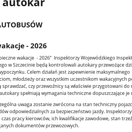
 autokar
AUTOBUSÓW
akacje - 2026
pieczne wakacje - 2026” Inspektorzy Wojewódzkiego Inspek
o w Szczecinie będą kontrolowali autokary przewożące dzie
wypoczynku. Celem działań jest zapewnienie maksymalnego
ciom, młodzieży oraz wszystkim uczestnikom wakacyjnych p
 sprawdzać, czy przewoźnicy są właściwie przygotowani do r
autokary spełniają wymagania techniczne dopuszczające je 
czególna uwaga zostanie zwrócona na stan techniczny pojaz
ów odpowiedzialnych za bezpieczeństwo jazdy. Inspektorz
czas pracy kierowców, ich kwalifikacje zawodowe, stan trze
ganych dokumentów przewozowych.