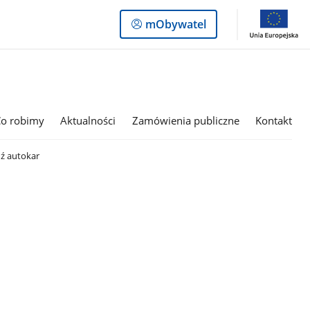
Logowanie
mObywatel
do
panelu
Co robimy
Aktualności
Zamówienia publiczne
Kontakt
ź autokar