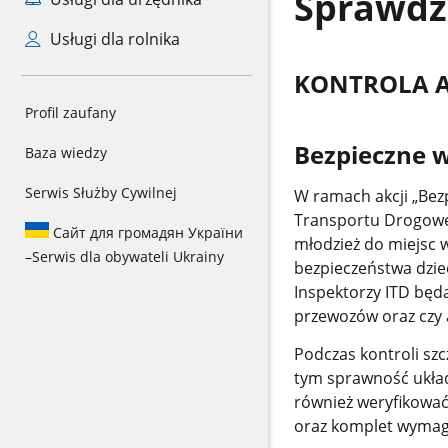
Sprawdź
Usługi dla rolnika
KONTROLA 
Profil zaufany
Bezpieczne w
Baza wiedzy
Serwis Służby Cywilnej
W ramach akcji „Bez
Transportu Drogoweg
Сайт для громадян України
młodzież do miejsc 
–
Serwis dla obywateli Ukrainy
bezpieczeństwa dzie
Inspektorzy ITD będą
przewozów oraz czy 
Podczas kontroli sz
tym sprawność układ
również weryfikować 
oraz komplet wyma