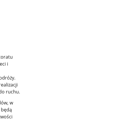
toratu
ci i
odróży.
ealizacji
do ruchu.
dów, w
y będą
źwości