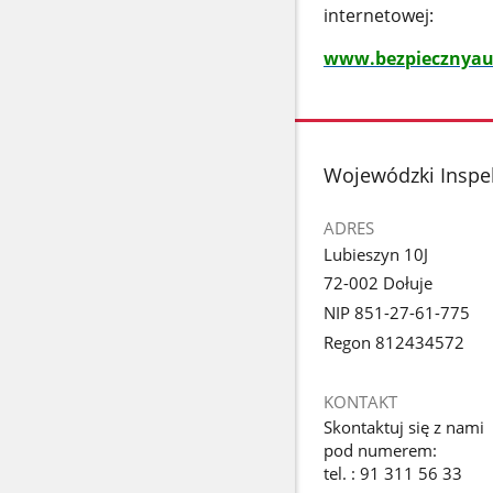
internetowej:
www.bezpiecznyau
stopka
Wojewódzki Inspe
ADRES
Lubieszyn 10J
72-002 Dołuje
NIP 851-27-61-775
Regon 812434572
KONTAKT
Skontaktuj się z nami
pod numerem:
tel. : 91 311 56 33