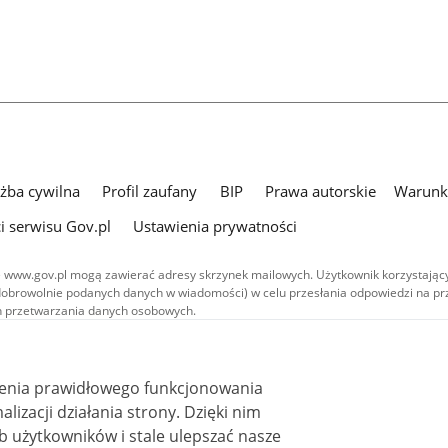
użba cywilna
Profil zaufany
BIP
Prawa autorskie
Warunki
i serwisu Gov.pl
Ustawienia prywatności
 www.gov.pl mogą zawierać adresy skrzynek mailowych. Użytkownik korzystający
dobrowolnie podanych danych w wiadomości) w celu przesłania odpowiedzi na prz
ach przetwarzania danych osobowych.
we publikowane w serwisie (z wyłączeniem treści audiowizualnych), są
 na licencji typu Creative Commons: uznanie autorstwa - na tych samych
 (CC BY-SA 4.0). Materiały audiowizualne, w tym zdjęcia, materiały audio i wideo
ienia prawidłowego funkcjonowania
ane na licencji typu Creative Commons: uznanie autorstwa użycie niekomercyjne 
ależnych 4.0 (CC BY-NC-ND 4.0), o ile nie jest to stwierdzone inaczej.
i działania strony. Dzięki nim
 użytkowników i stale ulepszać nasze