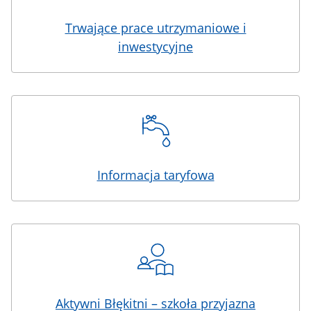
Trwające prace utrzymaniowe i
inwestycyjne
Informacja taryfowa
Aktywni Błękitni – szkoła przyjazna