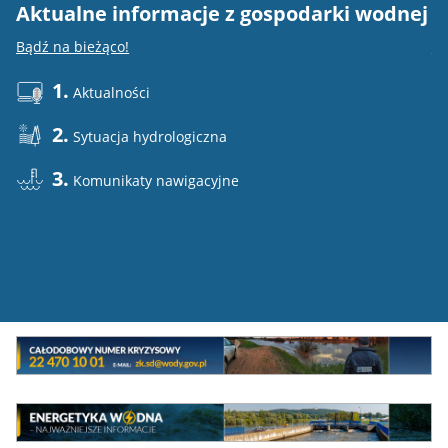
Aktualne informacje z gospodarki wodnej
E
Bądź na bieżąco!
Do
1.
Aktualności
2.
Sytuacja hydrologiczna
3.
Komunikaty nawigacyjne
Mini
baner
Całodowy
numer
MEW
kryzysowy
Energetyka