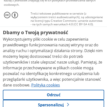
każdą z jednostek znajdują się w ich politykach przetwarzania danych
osobowych.
Treści tekstowe publikowane w serwisie (z
wyłączeniem treści audiowizualnych), są udostępniane
na licencji typu Creative Commons: uznanie autorstwa
- na tych samych warunkach 4.0 (CC BY-SA 4.0).
Materiały audiowizualne, w tym zdjęcia, materiały
Dbamy o Twoją prywatność
audio i wideo, są udostępniane na licencji typu
Creative Commons: uznanie autorstwa użycie
Wykorzystujemy pliki cookie w celu zapewnienia
niekomercyjne - bez utworów zależnych 4.0 (CC BY-
NC-ND 4.0), o ile nie jest to stwierdzone inaczej.
prawidłowego funkcjonowania naszej witryny oraz do
analizy ruchu i optymalizacji działania strony. Dzięki nim
możemy lepiej dostosować treści do potrzeb
użytkowników i stale ulepszać nasze usługi. Pamiętaj, że
informacje przechowywane w plikach cookie mogą
pozwalać na identyfikację konkretnego urządzenia lub
przeglądarki użytkownika, a więc potencjalnie stanowić
dane osobowe.
Polityka cookies
Odrzuć
Spersonalizuj