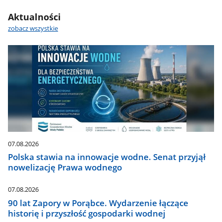
wodna
Aktualności
-
najważniejsze
zobacz wszystkie
informacje
07.08.2026
Polska stawia na innowacje wodne. Senat przyjął
nowelizację Prawa wodnego
07.08.2026
90 lat Zapory w Porąbce. Wydarzenie łączące
historię i przyszłość gospodarki wodnej