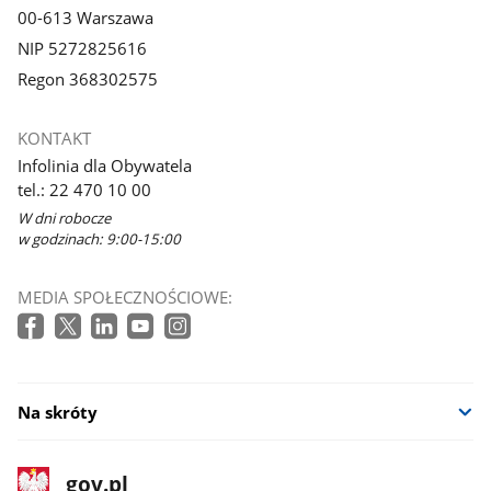
00-613 Warszawa
NIP 5272825616
Regon 368302575
KONTAKT
Infolinia dla Obywatela
tel.: 22 470 10 00
W dni robocze
w godzinach: 9:00-15:00
MEDIA SPOŁECZNOŚCIOWE:
Na skróty
stopka
Strona
gov.pl