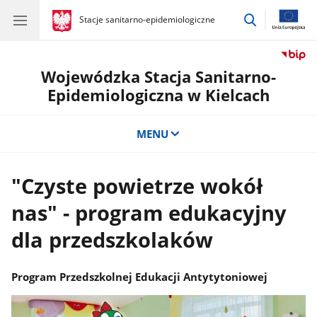
przejdź
gov.pl
Stacje sanitarno-epidemiologiczne
gov.pl
Stacje
do
sanitarno-
wyszukiwar
epidemiologiczne
Wojewódzka Stacja Sanitarno-
Epidemiologiczna w Kielcach
MENU
"Czyste powietrze wokół
nas" - program edukacyjny
dla przedszkolaków
Program Przedszkolnej Edukacji Antytytoniowej