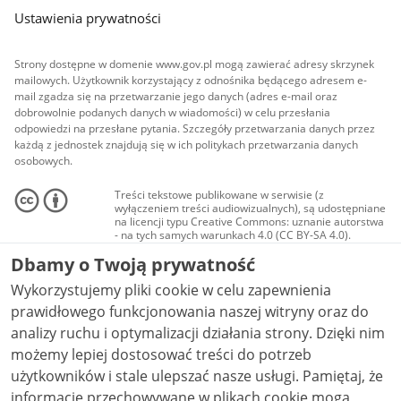
Ustawienia prywatności
Strony dostępne w domenie www.gov.pl mogą zawierać adresy skrzynek
mailowych. Użytkownik korzystający z odnośnika będącego adresem e-
mail zgadza się na przetwarzanie jego danych (adres e-mail oraz
dobrowolnie podanych danych w wiadomości) w celu przesłania
odpowiedzi na przesłane pytania. Szczegóły przetwarzania danych przez
każdą z jednostek znajdują się w ich politykach przetwarzania danych
osobowych.
Treści tekstowe publikowane w serwisie (z
wyłączeniem treści audiowizualnych), są udostępniane
na licencji typu Creative Commons: uznanie autorstwa
- na tych samych warunkach 4.0 (CC BY-SA 4.0).
Materiały audiowizualne, w tym zdjęcia, materiały
Dbamy o Twoją prywatność
audio i wideo, są udostępniane na licencji typu
Creative Commons: uznanie autorstwa użycie
Wykorzystujemy pliki cookie w celu zapewnienia
niekomercyjne - bez utworów zależnych 4.0 (CC BY-
NC-ND 4.0), o ile nie jest to stwierdzone inaczej.
prawidłowego funkcjonowania naszej witryny oraz do
analizy ruchu i optymalizacji działania strony. Dzięki nim
możemy lepiej dostosować treści do potrzeb
użytkowników i stale ulepszać nasze usługi. Pamiętaj, że
informacje przechowywane w plikach cookie mogą