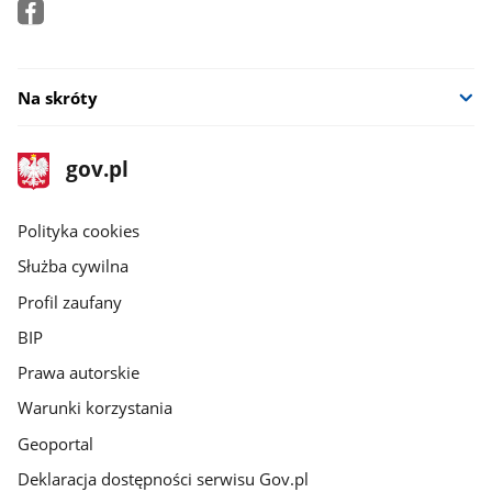
Na skróty
stopka
Strona
gov.pl
gov.pl
główna
gov.pl
Polityka cookies
Służba cywilna
Profil zaufany
BIP
Prawa autorskie
Warunki korzystania
Geoportal
Deklaracja dostępności serwisu Gov.pl