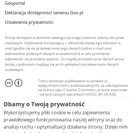
Geoportal
Deklaracja dostępności serwisu Gov.pl
Ustawienia prywatności
Strony dostępne w domenie www.gov.pl mogą zawierać adresy skrzynek
mailowych. Użytkownik korzystający z odnośnika będącego adresem e-
mail zgadza się na przetwarzanie jego danych (adres e-mail oraz
dobrowolnie podanych danych w wiadomości) w celu przesłania
odpowiedzi na przesłane pytania. Szczegóły przetwarzania danych przez
każdą z jednostek znajdują się w ich politykach przetwarzania danych
osobowych.
Treści tekstowe publikowane w serwisie (z
wyłączeniem treści audiowizualnych), są udostępniane
na licencji typu Creative Commons: uznanie autorstwa
- na tych samych warunkach 4.0 (CC BY-SA 4.0).
Materiały audiowizualne, w tym zdjęcia, materiały
Dbamy o Twoją prywatność
audio i wideo, są udostępniane na licencji typu
Creative Commons: uznanie autorstwa użycie
Wykorzystujemy pliki cookie w celu zapewnienia
niekomercyjne - bez utworów zależnych 4.0 (CC BY-
NC-ND 4.0), o ile nie jest to stwierdzone inaczej.
prawidłowego funkcjonowania naszej witryny oraz do
analizy ruchu i optymalizacji działania strony. Dzięki nim