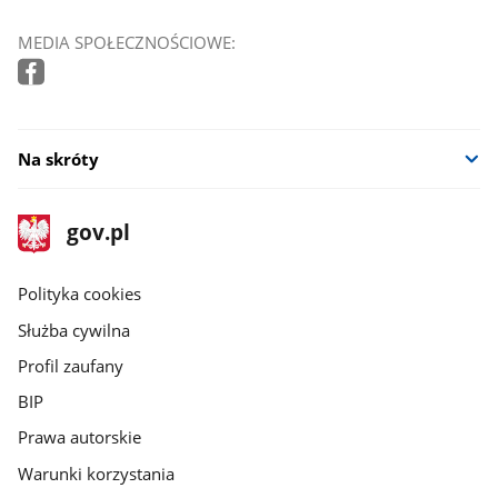
MEDIA SPOŁECZNOŚCIOWE:
Na skróty
stopka
Strona
gov.pl
gov.pl
główna
gov.pl
Polityka cookies
Służba cywilna
Profil zaufany
BIP
Prawa autorskie
Warunki korzystania