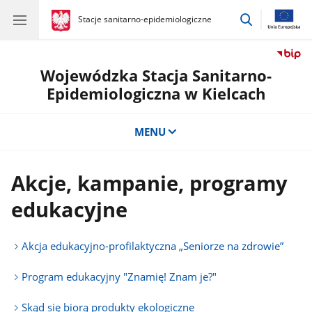
przejdź
gov.pl
Stacje sanitarno-epidemiologiczne
gov.pl
Stacje
do
sanitarno-
wyszukiwar
epidemiologiczne
Wojewódzka Stacja Sanitarno-
Epidemiologiczna w Kielcach
MENU
Akcje, kampanie, programy
edukacyjne
Akcja edukacyjno-profilaktyczna „Seniorze na zdrowie”
Program edukacyjny "Znamię! Znam je?"
Skąd się biorą produkty ekologiczne