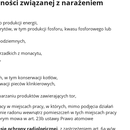
ności związanej z narażeniem
produkcji energii,
rytów, w tym produkcji fosforu, kwasu fosforowego lub
 podziemnych,
rzadkich z monacytu,
,
h, w tym konserwacji kotłów,
wacji pieców klinkierowych,
warzaniu produktów zawierających tor,
cy w miejscach pracy, w których, mimo podjęcia działań
żenie radonu wewnątrz pomieszczeń w tych miejscach pracy
którym mowa w art. 23b ustawy Prawo atomowe
ie ochrony radiologicznej
, z zastrzeżeniem art. 6a w/w