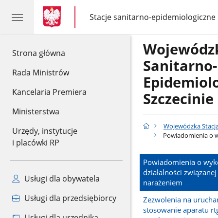
gov.pl
gov.pl
Stacje sanitarno-epidemiologiczne
gov.pl
Stacje
sanitarno-
epidemiologiczne
Wojewódzk
gov.pl
Strona główna
Sanitarno-
Rada Ministrów
Epidemiol
Kancelaria Premiera
Szczecinie
Ministerstwa
Wojewódzka Stacja
Urzędy, instytucje
Powiadomienia o w
i placówki RP
Powiadomienia o wy
działalności związanej
Usługi dla obywatela
narażeniem
Usługi dla przedsiębiorcy
Zezwolenia na urucha
stosowanie aparatu rtg
Usługi dla urzędnika