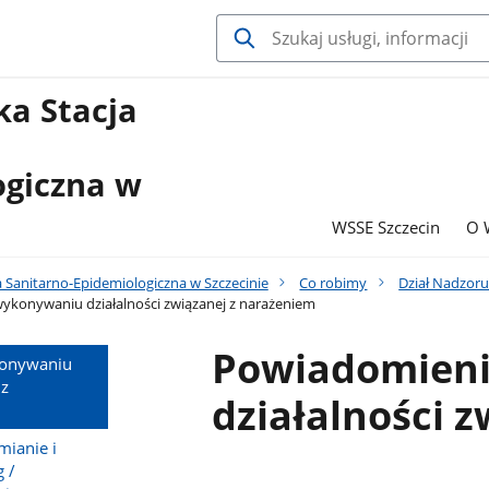
a Stacja
ogiczna w
WSSE Szczecin
O 
 Sanitarno-Epidemiologiczna w Szczecinie
Co robimy
Dział Nadzoru
ykonywaniu działalności związanej z narażeniem
Powiadomieni
konywaniu
 z
działalności 
mianie i
 /