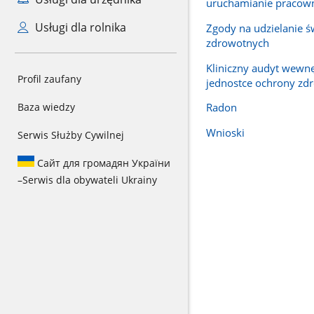
uruchamianie pracown
Usługi dla rolnika
Zgody na udzielanie 
zdrowotnych
Kliniczny audyt wewn
Profil zaufany
jednostce ochrony zd
Baza wiedzy
Radon
Wnioski
Serwis Służby Cywilnej
Сайт для громадян України
–
Serwis dla obywateli Ukrainy