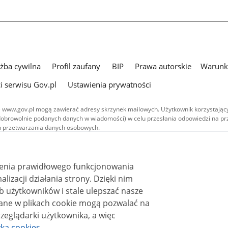
użba cywilna
Profil zaufany
BIP
Prawa autorskie
Warunki
i serwisu Gov.pl
Ustawienia prywatności
 www.gov.pl mogą zawierać adresy skrzynek mailowych. Użytkownik korzystający
dobrowolnie podanych danych w wiadomości) w celu przesłania odpowiedzi na prz
ach przetwarzania danych osobowych.
we publikowane w serwisie (z wyłączeniem treści audiowizualnych), są
 na licencji typu Creative Commons: uznanie autorstwa - na tych samych
 (CC BY-SA 4.0). Materiały audiowizualne, w tym zdjęcia, materiały audio i wideo
ienia prawidłowego funkcjonowania
ane na licencji typu Creative Commons: uznanie autorstwa użycie niekomercyjne 
ależnych 4.0 (CC BY-NC-ND 4.0), o ile nie jest to stwierdzone inaczej.
i działania strony. Dzięki nim
 użytkowników i stale ulepszać nasze
zeglądarki użytkownika, a więc
yka cookies