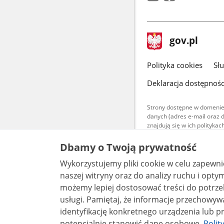
stopka
Strona
gov.pl
gov.pl
główna
gov.pl
Polityka cookies
Sł
Deklaracja dostępnośc
Strony dostępne w domenie
danych (adres e-mail oraz 
znajdują się w ich polityk
Treści teksto
Dbamy o Twoją prywatność
udostępniane
warunkach 4.0
Wykorzystujemy pliki cookie w celu zapewn
są udostępni
bez utworów z
naszej witryny oraz do analizy ruchu i optymalizacj
możemy lepiej dostosować treści do potrzeb
usługi. Pamiętaj, że informacje przechowywane w plikach cookie mogą pozwalać na
identyfikację konkretnego urządzenia lub pr
potencjalnie stanowić dane osobowe.
Polit