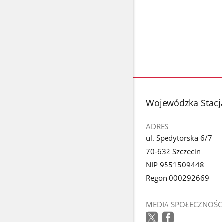
stopka
Wojewódzka Stacja
ADRES
ul. Spedytorska 6/7
70-632 Szczecin
NIP 9551509448
Regon 000292669
MEDIA SPOŁECZNOŚC