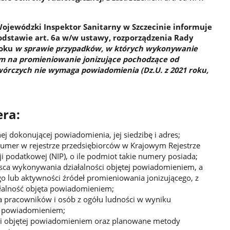
jewódzki Inspektor Sanitarny w Szczecinie informuje
dstawie art. 6a w/w ustawy, rozporządzenia Rady
roku
w sprawie przypadków, w których wykonywanie
iem na promieniowanie jonizujące pochodzące od
órczych nie wymaga powiadomienia (Dz.U. z 2021 roku,
ra:
ej dokonującej powiadomienia, jej siedzibę i adres;
umer w rejestrze przedsiębiorców w Krajowym Rejestrze
 podatkowej (NIP), o ile podmiot takie numery posiada;
ejsca wykonywania działalności objętej powiadomieniem, a
o lub aktywności źródeł promieniowania jonizującego, z
łalność objęta powiadomieniem;
a pracowników i osób z ogółu ludności w wyniku
j powiadomieniem;
ści objętej powiadomieniem oraz planowane metody