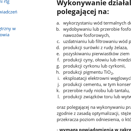
Wykonywanie działal
i rtg
polegającej na:
świadczeń
wykorzystaniu wód termalnych do 
ętrzny w
wydobywaniu lub przerobie fosfo
rowia
nawozów fosforowych,
uzdatnianiu lub filtrowaniu wód
produkcji surówki z rudy żelaza,
pozyskiwaniu pierwiastków ziem 
produkcji cyny, ołowiu lub miedzi
produkcji cyrkonu lub cyrkonii,
produkcji pigmentu TiO
,
2
eksploatacji elektrowni węglowyc
produkcji cementu, w tym konser
przerobie rudy niobu lub tantalu,
produkcji związków toru lub wyt
oraz polegającej na wykonywaniu pra
zgodnie z zasadą optymalizacji, stę
przekracza poziom odniesienia, o 
-
wymaga powiadomienia w zakres