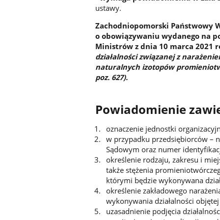
ustawy.
Zachodniopomorski Państwowy Wo
o obowiązywaniu wydanego na po
Ministrów z dnia 10 marca 2021 
działalności związanej z narażen
naturalnych izotopów promieniotw
poz. 627).
Powiadomienie zawie
oznaczenie jednostki organizacyjn
w przypadku przedsiębiorców – n
Sądowym oraz numer identyfikacji
określenie rodzaju, zakresu i mi
także stężenia promieniotwórczeg
którymi będzie wykonywana dzia
określenie zakładowego narażeni
wykonywania działalności objęte
uzasadnienie podjęcia działalno