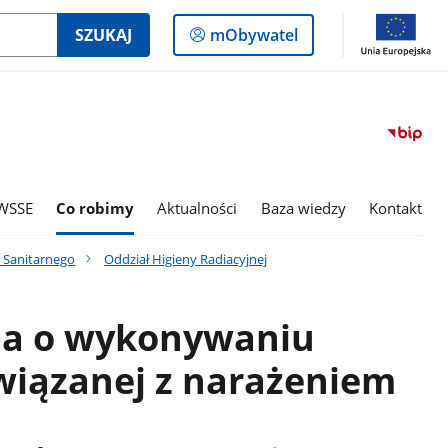
Logowanie
SZUKAJ
mObywatel
do
panelu
WSSE
Co robimy
Aktualności
Baza wiedzy
Kontakt
 Sanitarnego
Oddział Higieny Radiacyjnej
a o wykonywaniu
związanej z narażeniem