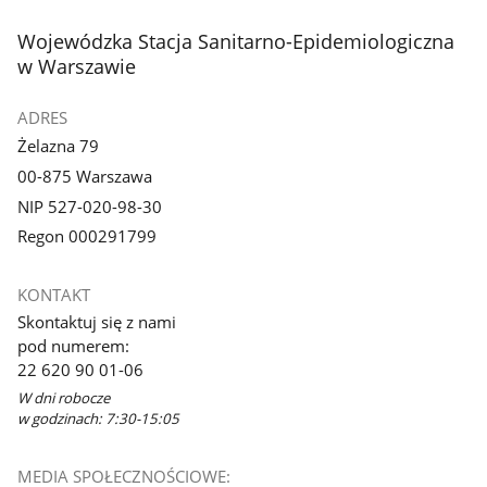
stopka
Wojewódzka Stacja Sanitarno-Epidemiologiczna
w Warszawie
ADRES
Żelazna 79
00-875 Warszawa
NIP 527-020-98-30
Regon 000291799
KONTAKT
Skontaktuj się z nami
pod numerem:
22 620 90 01-06
W dni robocze
w godzinach: 7:30-15:05
MEDIA SPOŁECZNOŚCIOWE: