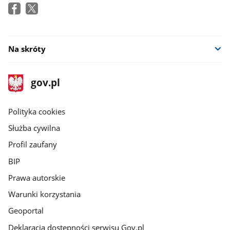
Na skróty
stopka
Strona
gov.pl
gov.pl
główna
gov.pl
Polityka cookies
Służba cywilna
Profil zaufany
BIP
Prawa autorskie
Warunki korzystania
Geoportal
Deklaracja dostępności serwisu Gov.pl