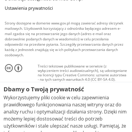
Ustawienia prywatności
Strony dostępne w domenie www.gov.pl mogą zawierać adresy skrzynek
mailowych. Użytkownik korzystający z odnośnika będącego adresem e-
mail zgadza się na przetwarzanie jego danych (adres e-mail oraz
dobrowolnie podanych danych w wiadomości) w celu przesłania
odpowiedzi na przesłane pytania. Szczegóły przetwarzania danych przez
każdą z jednostek znajdują się w ich politykach przetwarzania danych
osobowych.
Treści tekstowe publikowane w serwisie (z
wyłączeniem treści audiowizualnych), są udostępniane
na licencji typu Creative Commons: uznanie autorstwa
- na tych samych warunkach 4.0 (CC BY-SA 4.0).
Materiały audiowizualne, w tym zdjęcia, materiały
Dbamy o Twoją prywatność
audio i wideo, są udostępniane na licencji typu
Creative Commons: uznanie autorstwa użycie
Wykorzystujemy pliki cookie w celu zapewnienia
niekomercyjne - bez utworów zależnych 4.0 (CC BY-
NC-ND 4.0), o ile nie jest to stwierdzone inaczej.
prawidłowego funkcjonowania naszej witryny oraz do
analizy ruchu i optymalizacji działania strony. Dzięki nim
możemy lepiej dostosować treści do potrzeb
użytkowników i stale ulepszać nasze usługi. Pamiętaj, że