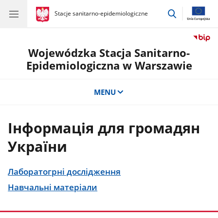
przejdź
gov.pl
Stacje sanitarno-epidemiologiczne
gov.pl
Stacje
do
sanitarno-
wyszukiwar
epidemiologiczne
Wojewódzka Stacja Sanitarno-
Epidemiologiczna w Warszawie
MENU
Інформація для громадян
України
Лаборатогрнi дослiдження
Навчальні матеріали