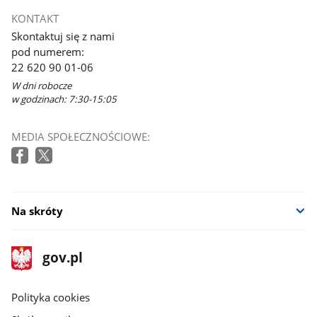
KONTAKT
Skontaktuj się z nami
pod numerem:
22 620 90 01-06
W dni robocze
w godzinach: 7:30-15:05
MEDIA SPOŁECZNOŚCIOWE:
Na skróty
stopka
Strona
gov.pl
gov.pl
główna
gov.pl
Polityka cookies