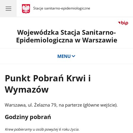
gov.pl
Stacje sanitarno-epidemiologiczne
gov.pl
Stacje
sanitarno-
epidemiologiczne
Wojewódzka Stacja Sanitarno-
Epidemiologiczna w Warszawie
MENU
Punkt Pobrań Krwi i
Wymazów
Warszawa, ul. Żelazna 79, na parterze (główne wejście).
Godziny pobrań
Krew pobieramy u osób powyżej 6 roku życia.