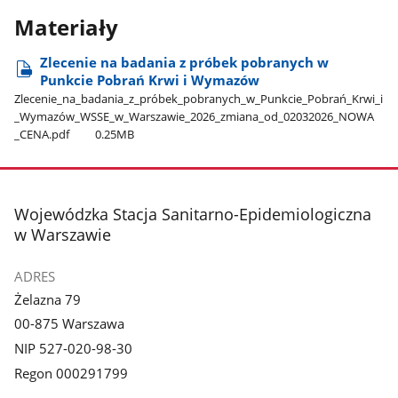
Materiały
Zlecenie na badania z próbek pobranych w
Punkcie Pobrań Krwi i Wymazów
Zlecenie​_na​_badania​_z​_próbek​_pobranych​_w​_Punkcie​_Pobrań​_Krwi​_i​
_Wymazów​_WSSE​_w​_Warszawie​_2026​_zmiana​_od​_02032026​_NOWA​
_CENA.pdf
0.25MB
stopka
Wojewódzka Stacja Sanitarno-Epidemiologiczna
w Warszawie
ADRES
Żelazna 79
00-875 Warszawa
NIP 527-020-98-30
Regon 000291799