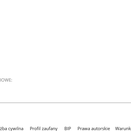
IOWE:
użba cywilna
Profil zaufany
BIP
Prawa autorskie
Warunki