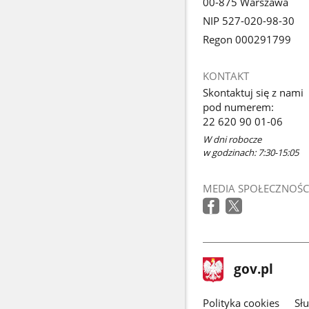
00-875 Warszawa
NIP 527-020-98-30
Regon 000291799
KONTAKT
Skontaktuj się z nami
pod numerem:
22 620 90 01-06
W dni robocze
w godzinach: 7:30-15:05
MEDIA SPOŁECZNOŚC
stopka
Strona
gov.pl
gov.pl
główna
gov.pl
Polityka cookies
Sł