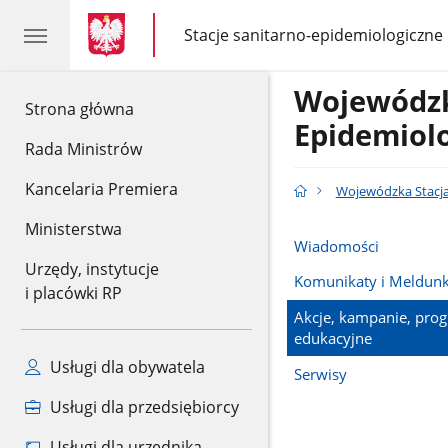
gov.pl
gov.pl
Stacje sanitarno-epidemiologiczne
gov.pl
Stacje
sanitarno-
epidemiologiczne
Wojewódzk
gov.pl
Strona główna
Epidemiol
Rada Ministrów
Kancelaria Premiera
Wojewódzka Stacja
Ministerstwa
Wiadomości
Urzędy, instytucje
Komunikaty i Meldunk
i placówki RP
Akcje, kampanie, pro
edukacyjne
Usługi dla obywatela
Serwisy
Usługi dla przedsiębiorcy
Usługi dla urzędnika