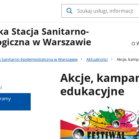
a Stacja Sanitarno-
ogiczna w Warszawie
O 
 Sanitarno-Epidemiologiczna w Warszawie
Aktualności
Akcje, kamp
Akcje, kampa
edukacyjne
i
gramy