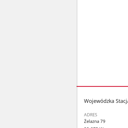
stopka
Wojewódzka Stacj
ADRES
Żelazna 79