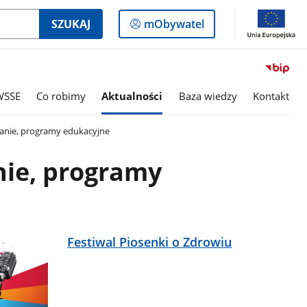
Logowanie
SZUKAJ
mObywatel
do
panelu
WSSE
Co robimy
Aktualności
Baza wiedzy
Kontakt
anie, programy edukacyjne
nie, programy
Festiwal Piosenki o Zdrowiu