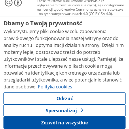
Treści tekstowe publikowane w serwisie (z
wyłączeniem treści audiowizualnych), są udostępniane
na licencji typu Creative Commons: uznanie autorstwa
- na tych samych warunkach 4.0 (CC BY-SA 4.0).
Materiały audiowizualne, w tym zdjęcia, materiały
Dbamy o Twoją prywatność
audio i wideo, są udostępniane na licencji typu
Creative Commons: uznanie autorstwa użycie
Wykorzystujemy pliki cookie w celu zapewnienia
niekomercyjne - bez utworów zależnych 4.0 (CC BY-
NC-ND 4.0), o ile nie jest to stwierdzone inaczej.
prawidłowego funkcjonowania naszej witryny oraz do
analizy ruchu i optymalizacji działania strony. Dzięki nim
możemy lepiej dostosować treści do potrzeb
użytkowników i stale ulepszać nasze usługi. Pamiętaj, że
informacje przechowywane w plikach cookie mogą
pozwalać na identyfikację konkretnego urządzenia lub
przeglądarki użytkownika, a więc potencjalnie stanowić
dane osobowe.
Polityka cookies
Odrzuć
Spersonalizuj
Zezwól na wszystkie