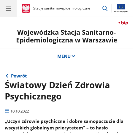
przejdź
gov.pl
Stacje sanitarno-epidemiologiczne
gov.pl
Stacje
do
sanitarno-
wyszukiwar
epidemiologiczne
Wojewódzka Stacja Sanitarno-
Epidemiologiczna w Warszawie
MENU
Powrót
Światowy Dzień Zdrowia
Psychicznego
10.10.2022
„Uczyń zdrowie psychiczne i dobre samopoczucie dla
wszystkich globalnym priorytetem" – to hasło