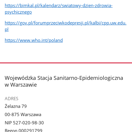
https://bimkal.pl/kalendarz/swiatowy-dzien-zdrowia-
psychicznego
https://gov.pl/forumprzeciwkodepresji.pl/kalbi/cpp.uw.edu.
pl
https://www.who.int/poland
stopka
Wojewódzka Stacja Sanitarno-Epidemiologiczna
w Warszawie
ADRES
Żelazna 79
00-875 Warszawa
NIP 527-020-98-30
Regon 000291799