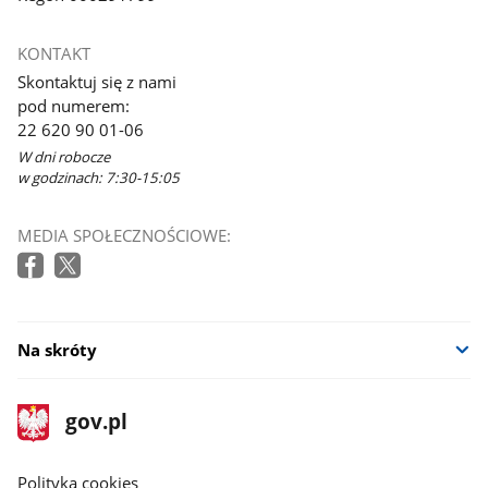
KONTAKT
Skontaktuj się z nami
pod numerem:
22 620 90 01-06
W dni robocze
w godzinach: 7:30-15:05
MEDIA SPOŁECZNOŚCIOWE:
Na skróty
stopka
Strona
gov.pl
gov.pl
główna
gov.pl
Polityka cookies