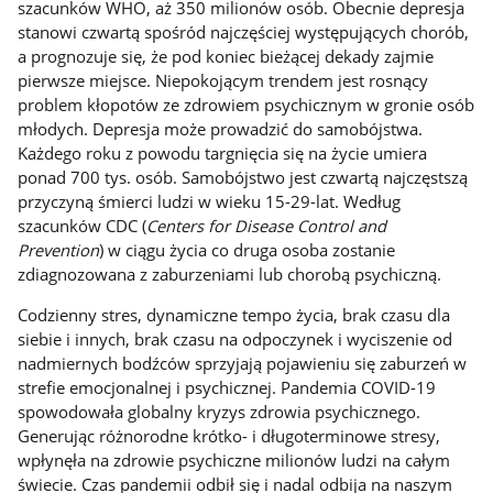
szacunków WHO, aż 350 milionów osób. Obecnie depresja
stanowi czwartą spośród najczęściej występujących chorób,
a prognozuje się, że pod koniec bieżącej dekady zajmie
pierwsze miejsce. Niepokojącym trendem jest rosnący
problem kłopotów ze zdrowiem psychicznym w gronie osób
młodych. Depresja może prowadzić do samobójstwa.
Każdego roku z powodu targnięcia się na życie umiera
ponad 700 tys. osób. Samobójstwo jest czwartą najczęstszą
przyczyną śmierci ludzi w wieku 15-29-lat. Według
szacunków CDC (
Centers for Disease Control and
Prevention
) w ciągu życia co druga osoba zostanie
zdiagnozowana z zaburzeniami lub chorobą psychiczną.
Codzienny stres, dynamiczne tempo życia, brak czasu dla
siebie i innych, brak czasu na odpoczynek i wyciszenie od
nadmiernych bodźców sprzyjają pojawieniu się zaburzeń w
strefie emocjonalnej i psychicznej. Pandemia COVID-19
spowodowała globalny kryzys zdrowia psychicznego.
Generując różnorodne krótko- i długoterminowe stresy,
wpłynęła na zdrowie psychiczne milionów ludzi na całym
świecie. Czas pandemii odbił się i nadal odbija na naszym