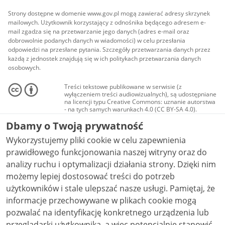
Strony dostępne w domenie www.gov.pl mogą zawierać adresy skrzynek
mailowych. Użytkownik korzystający z odnośnika będącego adresem e-
mail zgadza się na przetwarzanie jego danych (adres e-mail oraz
dobrowolnie podanych danych w wiadomości) w celu przesłania
odpowiedzi na przesłane pytania. Szczegóły przetwarzania danych przez
każdą z jednostek znajdują się w ich politykach przetwarzania danych
osobowych.
Treści tekstowe publikowane w serwisie (z
wyłączeniem treści audiowizualnych), są udostępniane
na licencji typu Creative Commons: uznanie autorstwa
- na tych samych warunkach 4.0 (CC BY-SA 4.0).
Materiały audiowizualne, w tym zdjęcia, materiały
Dbamy o Twoją prywatność
audio i wideo, są udostępniane na licencji typu
Creative Commons: uznanie autorstwa użycie
Wykorzystujemy pliki cookie w celu zapewnienia
niekomercyjne - bez utworów zależnych 4.0 (CC BY-
NC-ND 4.0), o ile nie jest to stwierdzone inaczej.
prawidłowego funkcjonowania naszej witryny oraz do
analizy ruchu i optymalizacji działania strony. Dzięki nim
możemy lepiej dostosować treści do potrzeb
użytkowników i stale ulepszać nasze usługi. Pamiętaj, że
informacje przechowywane w plikach cookie mogą
pozwalać na identyfikację konkretnego urządzenia lub
przeglądarki użytkownika, a więc potencjalnie stanowić