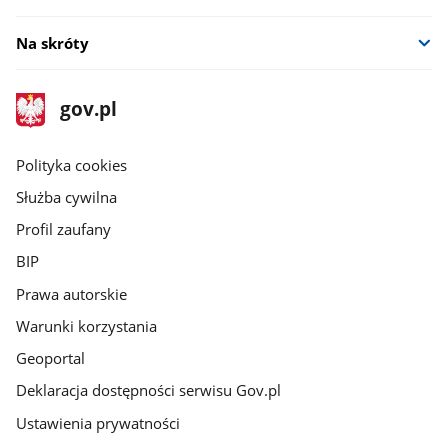
Na skróty
stopka
Strona
gov.pl
gov.pl
główna
gov.pl
Polityka cookies
Służba cywilna
Profil zaufany
BIP
Prawa autorskie
Warunki korzystania
Geoportal
Deklaracja dostępności serwisu Gov.pl
Ustawienia prywatności