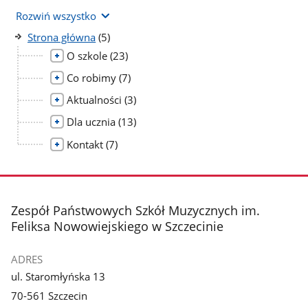
Rozwiń wszystko
liczba
Strona główna
(5)
podstron
liczba
O szkole
(23)
podstron
liczba
Co robimy
(7)
podstron
liczba
Aktualności
(3)
podstron
liczba
Dla ucznia
(13)
podstron
liczba
Kontakt
(7)
podstron
stopka
Zespół Państwowych Szkół Muzycznych im.
Feliksa Nowowiejskiego w Szczecinie
ADRES
ul. Staromłyńska 13
70-561 Szczecin