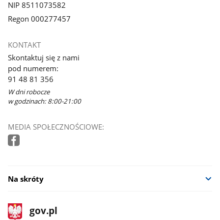
NIP 8511073582
Regon 000277457
KONTAKT
Skontaktuj się z nami
pod numerem:
91 48 81 356
W dni robocze
w godzinach: 8:00-21:00
MEDIA SPOŁECZNOŚCIOWE:
Na skróty
stopka
Strona
gov.pl
gov.pl