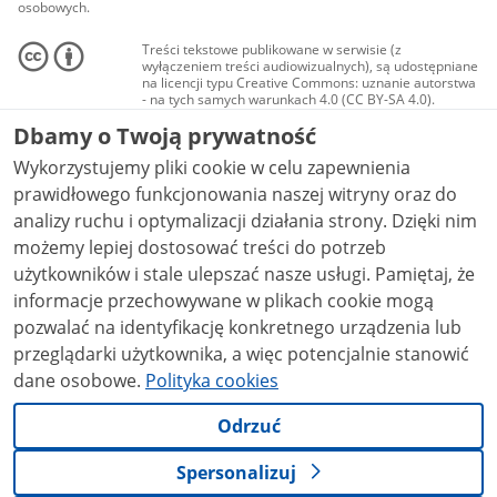
osobowych.
Treści tekstowe publikowane w serwisie (z
wyłączeniem treści audiowizualnych), są udostępniane
na licencji typu Creative Commons: uznanie autorstwa
- na tych samych warunkach 4.0 (CC BY-SA 4.0).
Materiały audiowizualne, w tym zdjęcia, materiały
Dbamy o Twoją prywatność
audio i wideo, są udostępniane na licencji typu
Creative Commons: uznanie autorstwa użycie
Wykorzystujemy pliki cookie w celu zapewnienia
niekomercyjne - bez utworów zależnych 4.0 (CC BY-
NC-ND 4.0), o ile nie jest to stwierdzone inaczej.
prawidłowego funkcjonowania naszej witryny oraz do
analizy ruchu i optymalizacji działania strony. Dzięki nim
możemy lepiej dostosować treści do potrzeb
użytkowników i stale ulepszać nasze usługi. Pamiętaj, że
informacje przechowywane w plikach cookie mogą
pozwalać na identyfikację konkretnego urządzenia lub
przeglądarki użytkownika, a więc potencjalnie stanowić
dane osobowe.
Polityka cookies
Odrzuć
Spersonalizuj