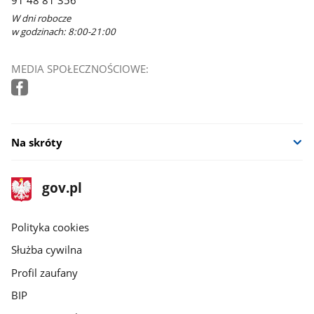
W dni robocze
w godzinach: 8:00-21:00
MEDIA SPOŁECZNOŚCIOWE:
Na skróty
stopka
Strona
gov.pl
gov.pl
główna
gov.pl
Polityka cookies
Służba cywilna
Profil zaufany
BIP