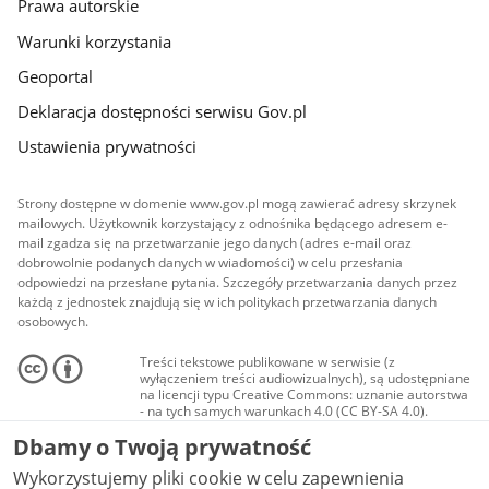
Prawa autorskie
Warunki korzystania
Geoportal
Deklaracja dostępności serwisu Gov.pl
Ustawienia prywatności
Strony dostępne w domenie www.gov.pl mogą zawierać adresy skrzynek
mailowych. Użytkownik korzystający z odnośnika będącego adresem e-
mail zgadza się na przetwarzanie jego danych (adres e-mail oraz
dobrowolnie podanych danych w wiadomości) w celu przesłania
odpowiedzi na przesłane pytania. Szczegóły przetwarzania danych przez
każdą z jednostek znajdują się w ich politykach przetwarzania danych
osobowych.
Treści tekstowe publikowane w serwisie (z
wyłączeniem treści audiowizualnych), są udostępniane
na licencji typu Creative Commons: uznanie autorstwa
- na tych samych warunkach 4.0 (CC BY-SA 4.0).
Materiały audiowizualne, w tym zdjęcia, materiały
Dbamy o Twoją prywatność
audio i wideo, są udostępniane na licencji typu
Creative Commons: uznanie autorstwa użycie
Wykorzystujemy pliki cookie w celu zapewnienia
niekomercyjne - bez utworów zależnych 4.0 (CC BY-