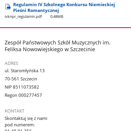
Regulamin IV Szkolnego Konkursu Niemieckiej
Pieśni Romantycznej
ivknpr​_regulamin.pdf
0.48MB
stopka
Zespół Państwowych Szkół Muzycznych im.
Feliksa Nowowiejskiego w Szczecinie
ADRES
ul. Staromłyńska 13
70-561 Szczecin
NIP 8511073582
Regon 000277457
KONTAKT
Skontaktuj się z nami
pod numerem:
91 48 81 356