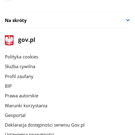
Na skróty
stopka
Strona
gov.pl
gov.pl
główna
gov.pl
Polityka cookies
Służba cywilna
Profil zaufany
BIP
Prawa autorskie
Warunki korzystania
Geoportal
Deklaracja dostępności serwisu Gov.pl
Ustawienia prywatności