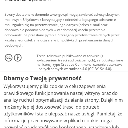
Strony dostępne w domenie www.gov.pl mogą zawierać adresy skrzynek
mailowych. Użytkownik korzystający z odnośnika będącego adresem e-
mail zgadza się na przetwarzanie jego danych (adres e-mail oraz
dobrowolnie podanych danych w wiadomości) w celu przesłania
odpowiedzi na przesłane pytania. Szczegóły przetwarzania danych przez
każdą z jednostek znajdują się w ich politykach przetwarzania danych
osobowych.
Treści tekstowe publikowane w serwisie (z
wyłączeniem treści audiowizualnych), są udostępniane
na licencji typu Creative Commons: uznanie autorstwa
- na tych samych warunkach 4.0 (CC BY-SA 4.0).
Materiały audiowizualne, w tym zdjęcia, materiały
Dbamy o Twoją prywatność
audio i wideo, są udostępniane na licencji typu
Creative Commons: uznanie autorstwa użycie
Wykorzystujemy pliki cookie w celu zapewnienia
niekomercyjne - bez utworów zależnych 4.0 (CC BY-
NC-ND 4.0), o ile nie jest to stwierdzone inaczej.
prawidłowego funkcjonowania naszej witryny oraz do
analizy ruchu i optymalizacji działania strony. Dzięki nim
możemy lepiej dostosować treści do potrzeb
użytkowników i stale ulepszać nasze usługi. Pamiętaj, że
informacje przechowywane w plikach cookie mogą
pozwalać na identyfikację konkretnego urządzenia lub