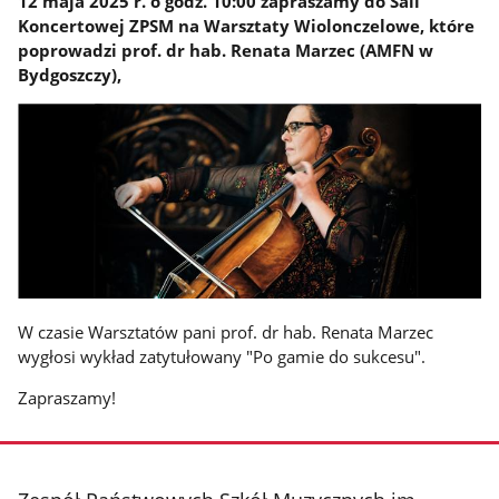
12 maja 2025 r. o godz. 10:00 zapraszamy do Sali
Koncertowej ZPSM na Warsztaty Wiolonczelowe, które
poprowadzi prof. dr hab. Renata Marzec (AMFN w
Bydgoszczy),
W czasie Warsztatów pani prof. dr hab. Renata Marzec
wygłosi wykład zatytułowany "Po gamie do sukcesu".
Zapraszamy!
stopka