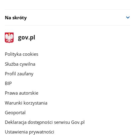
Na skróty
stopka
Strona
gov.pl
gov.pl
główna
gov.pl
Polityka cookies
Służba cywilna
Profil zaufany
BIP
Prawa autorskie
Warunki korzystania
Geoportal
Deklaracja dostępności serwisu Gov.pl
Ustawienia prywatności