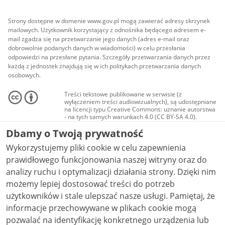
Strony dostępne w domenie www.gov.pl mogą zawierać adresy skrzynek
mailowych. Użytkownik korzystający z odnośnika będącego adresem e-
mail zgadza się na przetwarzanie jego danych (adres e-mail oraz
dobrowolnie podanych danych w wiadomości) w celu przesłania
odpowiedzi na przesłane pytania. Szczegóły przetwarzania danych przez
każdą z jednostek znajdują się w ich politykach przetwarzania danych
osobowych.
Treści tekstowe publikowane w serwisie (z
wyłączeniem treści audiowizualnych), są udostępniane
na licencji typu Creative Commons: uznanie autorstwa
- na tych samych warunkach 4.0 (CC BY-SA 4.0).
Materiały audiowizualne, w tym zdjęcia, materiały
Dbamy o Twoją prywatność
audio i wideo, są udostępniane na licencji typu
Creative Commons: uznanie autorstwa użycie
Wykorzystujemy pliki cookie w celu zapewnienia
niekomercyjne - bez utworów zależnych 4.0 (CC BY-
NC-ND 4.0), o ile nie jest to stwierdzone inaczej.
prawidłowego funkcjonowania naszej witryny oraz do
analizy ruchu i optymalizacji działania strony. Dzięki nim
możemy lepiej dostosować treści do potrzeb
użytkowników i stale ulepszać nasze usługi. Pamiętaj, że
informacje przechowywane w plikach cookie mogą
pozwalać na identyfikację konkretnego urządzenia lub