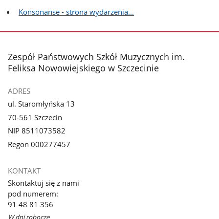
Konsonanse - strona wydarzenia...
stopka
Zespół Państwowych Szkół Muzycznych im.
Feliksa Nowowiejskiego w Szczecinie
ADRES
ul. Staromłyńska 13
70-561 Szczecin
NIP 8511073582
Regon 000277457
KONTAKT
Skontaktuj się z nami
pod numerem:
91 48 81 356
W dni robocze