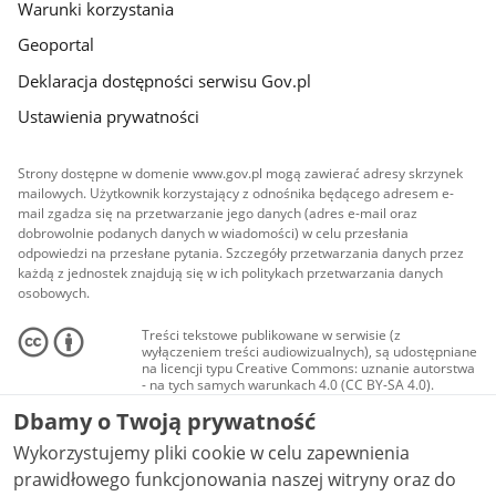
Warunki korzystania
Geoportal
Deklaracja dostępności serwisu Gov.pl
Ustawienia prywatności
Strony dostępne w domenie www.gov.pl mogą zawierać adresy skrzynek
mailowych. Użytkownik korzystający z odnośnika będącego adresem e-
mail zgadza się na przetwarzanie jego danych (adres e-mail oraz
dobrowolnie podanych danych w wiadomości) w celu przesłania
odpowiedzi na przesłane pytania. Szczegóły przetwarzania danych przez
każdą z jednostek znajdują się w ich politykach przetwarzania danych
osobowych.
Treści tekstowe publikowane w serwisie (z
wyłączeniem treści audiowizualnych), są udostępniane
na licencji typu Creative Commons: uznanie autorstwa
- na tych samych warunkach 4.0 (CC BY-SA 4.0).
Materiały audiowizualne, w tym zdjęcia, materiały
Dbamy o Twoją prywatność
audio i wideo, są udostępniane na licencji typu
Creative Commons: uznanie autorstwa użycie
Wykorzystujemy pliki cookie w celu zapewnienia
niekomercyjne - bez utworów zależnych 4.0 (CC BY-
NC-ND 4.0), o ile nie jest to stwierdzone inaczej.
prawidłowego funkcjonowania naszej witryny oraz do