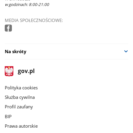
w godzinach: 8:00-21:00
MEDIA SPOŁECZNOŚCIOWE:
Na skróty
stopka
Strona
gov.pl
gov.pl
główna
gov.pl
Polityka cookies
Służba cywilna
Profil zaufany
BIP
Prawa autorskie