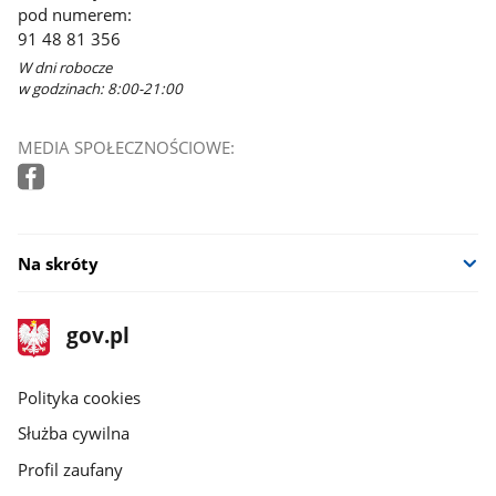
pod numerem:
91 48 81 356
W dni robocze
w godzinach: 8:00-21:00
MEDIA SPOŁECZNOŚCIOWE:
Na skróty
stopka
Strona
gov.pl
gov.pl
główna
gov.pl
Polityka cookies
Służba cywilna
Profil zaufany