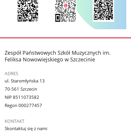
stopka
Zespół Państwowych Szkół Muzycznych im.
Feliksa Nowowiejskiego w Szczecinie
ADRES
ul. Staromłyńska 13
70-561 Szczecin
NIP 8511073582
Regon 000277457
KONTAKT
Skontaktuj się z nami