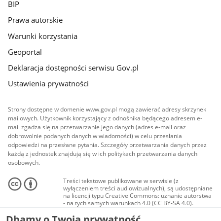
BIP
Prawa autorskie
Warunki korzystania
Geoportal
Deklaracja dostępności serwisu Gov.pl
Ustawienia prywatności
Strony dostępne w domenie www.gov.pl mogą zawierać adresy skrzynek
mailowych. Użytkownik korzystający z odnośnika będącego adresem e-
mail zgadza się na przetwarzanie jego danych (adres e-mail oraz
dobrowolnie podanych danych w wiadomości) w celu przesłania
odpowiedzi na przesłane pytania. Szczegóły przetwarzania danych przez
każdą z jednostek znajdują się w ich politykach przetwarzania danych
osobowych.
Treści tekstowe publikowane w serwisie (z
wyłączeniem treści audiowizualnych), są udostępniane
na licencji typu Creative Commons: uznanie autorstwa
- na tych samych warunkach 4.0 (CC BY-SA 4.0).
Materiały audiowizualne, w tym zdjęcia, materiały
Dbamy o Twoją prywatność
audio i wideo, są udostępniane na licencji typu