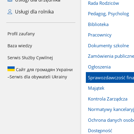
Rada Rodziców
Usługi dla rolnika
Pedagog, Psycholog
Biblioteka
Profil zaufany
Pracownicy
Dokumenty szkolne
Baza wiedzy
Zamówienia publiczn
Serwis Służby Cywilnej
Ogłoszenia
Сайт для громадян України
–
Serwis dla obywateli Ukrainy
Sprawozdawczość fin
Majątek
Kontrola Zarządcza
Normatywy kancelary
Ochrona danych oso
Dostępność