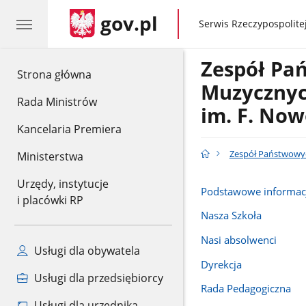
gov.pl
gov.pl
Serwis Rzeczypospolitej
Zespół Pa
gov.pl
Strona główna
Muzyczny
Rada Ministrów
im. F. Now
Kancelaria Premiera
Zespół Państwowyc
Ministerstwa
Urzędy, instytucje
Podstawowe informac
i placówki RP
Nasza Szkoła
Nasi absolwenci
Usługi dla obywatela
Dyrekcja
Usługi dla przedsiębiorcy
Rada Pedagogiczna
Usługi dla urzędnika