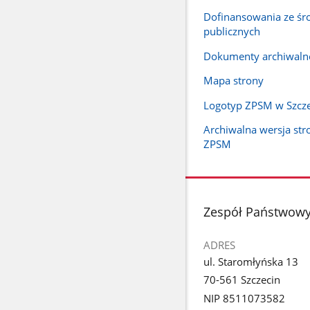
Dofinansowania ze ś
publicznych
Dokumenty archiwaln
Mapa strony
Logotyp ZPSM w Szcze
Archiwalna wersja st
ZPSM
stopka
Zespół Państwowyc
ADRES
ul. Staromłyńska 13
70-561 Szczecin
NIP 8511073582