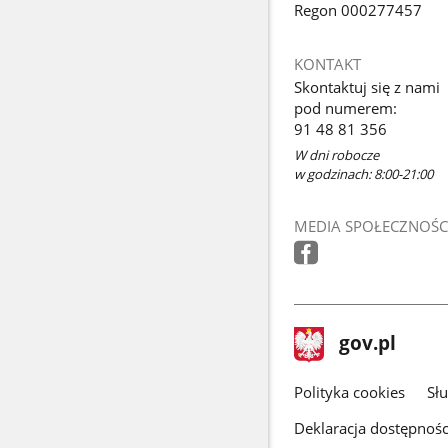
Regon 000277457
KONTAKT
Skontaktuj się z nami
pod numerem:
91 48 81 356
W dni robocze
w godzinach: 8:00-21:00
MEDIA SPOŁECZNOŚC
stopka
Strona
gov.pl
gov.pl
główna
gov.pl
Polityka cookies
Sł
Deklaracja dostępnośc