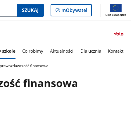
Logowanie
SZUKAJ
mObywatel
do
panelu
 szkole
Co robimy
Aktualności
Dla ucznia
Kontakt
prawozdawczość finansowa
ość finansowa