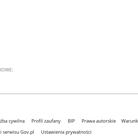
IOWE:
użba cywilna
Profil zaufany
BIP
Prawa autorskie
Warunki
i serwisu Gov.pl
Ustawienia prywatności