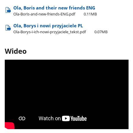
Ola, Boris and their new friends ENG
Ola-Boris-and-new-friends-ENG.pdf
0.11MB
Ola, Borys i nowi przyjaciele PL
Ola-Borys-i-ich-nowi-przyjaciele​_tekst.pdf
0.07MB
Wideo