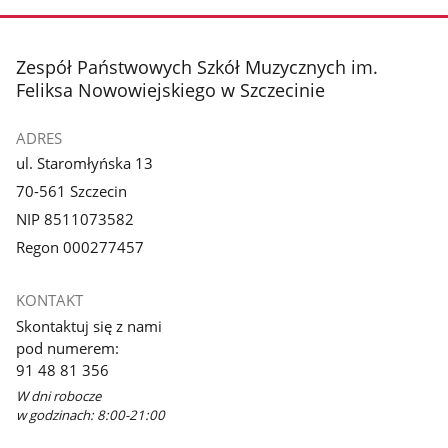
stopka
Zespół Państwowych Szkół Muzycznych im.
Feliksa Nowowiejskiego w Szczecinie
ADRES
ul. Staromłyńska 13
70-561 Szczecin
NIP 8511073582
Regon 000277457
KONTAKT
Skontaktuj się z nami
pod numerem:
91 48 81 356
W dni robocze
w godzinach: 8:00-21:00