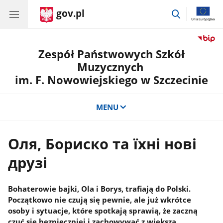
gov.pl
przejdź
do
wyszukiwar
Zespół Państwowych Szkół
Muzycznych
im. F. Nowowiejskiego w Szczecinie
MENU
Оля, Бориско та їхні нові
друзі
Bohaterowie bajki, Ola i Borys, trafiają do Polski.
Początkowo nie czują się pewnie, ale już wkrótce
osoby i sytuacje, które spotkają sprawią, że zaczną
czuć się bezpieczniej i zachowywać z większą