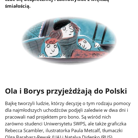
śmiałością.
Ola i Borys przyjeżdżają do Polski
Bajkę tworzyli ludzie, którzy decyzję o tym rodzaju pomocy
dla najmłodszych uchodźców podjęli zaledwie w dwa dni i
pracowali nad projektem pro bono. Są wśród nich
zarówno studenci Uniwersytetu SWPS, ale także graficzka
Rebecca Scambler, ilustratorka Paula Metcalf, tłumaczki
Olga Barabasz-Rewak (UA) i Natalya Didenko (RUS),