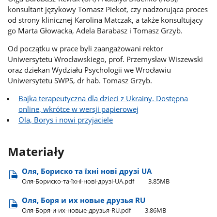
konsultant językowy Tomasz Piekot, czy nadzorująca proces
od strony klinicznej Karolina Matczak, a także konsultujący
go Marta Głowacka, Adela Barabasz i Tomasz Grzyb.
Od początku w prace byli zaangażowani rektor
Uniwersytetu Wrocławskiego, prof. Przemysław Wiszewski
oraz dziekan Wydziału Psychologii we Wrocławiu
Uniwersytetu SWPS, dr hab. Tomasz Grzyb.
Bajka terapeutyczna dla dzieci z Ukrainy. Dostępna
online, wkrótce w wersji papierowej
Ola, Borys i nowi przyjaciele
Materiały
Оля, Бориско та їхні нові друзі UA
Оля-Бориско-та-їхні-нові-друзі-UA.pdf
3.85MB
Оля, Боря и их новые друзья RU
Оля-Боря-и-их-новые-друзья-RU.pdf
3.86MB