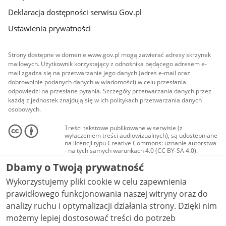
Deklaracja dostępności serwisu Gov.pl
Ustawienia prywatności
Strony dostępne w domenie www.gov.pl mogą zawierać adresy skrzynek
mailowych. Użytkownik korzystający z odnośnika będącego adresem e-
mail zgadza się na przetwarzanie jego danych (adres e-mail oraz
dobrowolnie podanych danych w wiadomości) w celu przesłania
odpowiedzi na przesłane pytania. Szczegóły przetwarzania danych przez
każdą z jednostek znajdują się w ich politykach przetwarzania danych
osobowych.
Treści tekstowe publikowane w serwisie (z
wyłączeniem treści audiowizualnych), są udostępniane
na licencji typu Creative Commons: uznanie autorstwa
- na tych samych warunkach 4.0 (CC BY-SA 4.0).
Materiały audiowizualne, w tym zdjęcia, materiały
Dbamy o Twoją prywatność
audio i wideo, są udostępniane na licencji typu
Creative Commons: uznanie autorstwa użycie
Wykorzystujemy pliki cookie w celu zapewnienia
niekomercyjne - bez utworów zależnych 4.0 (CC BY-
NC-ND 4.0), o ile nie jest to stwierdzone inaczej.
prawidłowego funkcjonowania naszej witryny oraz do
analizy ruchu i optymalizacji działania strony. Dzięki nim
możemy lepiej dostosować treści do potrzeb