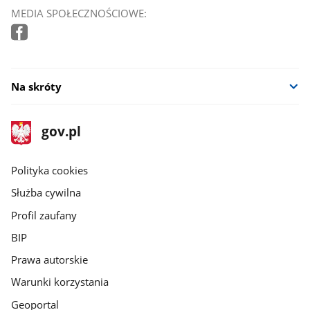
MEDIA SPOŁECZNOŚCIOWE:
Na skróty
stopka
Strona
gov.pl
gov.pl
główna
gov.pl
Polityka cookies
Służba cywilna
Profil zaufany
BIP
Prawa autorskie
Warunki korzystania
Geoportal