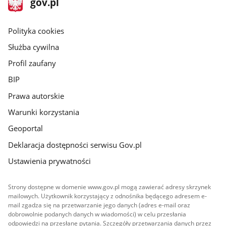
Strona
gov.pl
gov.pl
główna
gov.pl
Polityka cookies
Służba cywilna
Profil zaufany
BIP
Prawa autorskie
Warunki korzystania
Geoportal
Deklaracja dostępności serwisu Gov.pl
Ustawienia prywatności
Strony dostępne w domenie www.gov.pl mogą zawierać adresy skrzynek
mailowych. Użytkownik korzystający z odnośnika będącego adresem e-
mail zgadza się na przetwarzanie jego danych (adres e-mail oraz
dobrowolnie podanych danych w wiadomości) w celu przesłania
odpowiedzi na przesłane pytania. Szczegóły przetwarzania danych przez