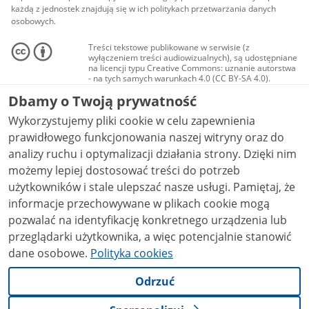
każdą z jednostek znajdują się w ich politykach przetwarzania danych
osobowych.
Treści tekstowe publikowane w serwisie (z
wyłączeniem treści audiowizualnych), są udostępniane
na licencji typu Creative Commons: uznanie autorstwa
- na tych samych warunkach 4.0 (CC BY-SA 4.0).
Materiały audiowizualne, w tym zdjęcia, materiały
Dbamy o Twoją prywatność
audio i wideo, są udostępniane na licencji typu
Creative Commons: uznanie autorstwa użycie
Wykorzystujemy pliki cookie w celu zapewnienia
niekomercyjne - bez utworów zależnych 4.0 (CC BY-
NC-ND 4.0), o ile nie jest to stwierdzone inaczej.
prawidłowego funkcjonowania naszej witryny oraz do
analizy ruchu i optymalizacji działania strony. Dzięki nim
możemy lepiej dostosować treści do potrzeb
użytkowników i stale ulepszać nasze usługi. Pamiętaj, że
informacje przechowywane w plikach cookie mogą
pozwalać na identyfikację konkretnego urządzenia lub
przeglądarki użytkownika, a więc potencjalnie stanowić
dane osobowe.
Polityka cookies
Odrzuć