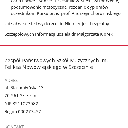
Carla Loewe - Koncert uczestników Kursu, zakończenie,
podsumowanie metodyczne, rozdanie dyplomów
uczestnikom Kursu przez prof. Andrzeja Chorosińskiego
Udział w kursie i wycieczce do Niemiec jest bezpłatny.
Szczegółowych informacji udziela dr Małgorzata Klorek.
stopka
Zespół Państwowych Szkół Muzycznych im.
Feliksa Nowowiejskiego w Szczecinie
ADRES
ul. Staromłyńska 13
70-561 Szczecin
NIP 8511073582
Regon 000277457
KONTAKT