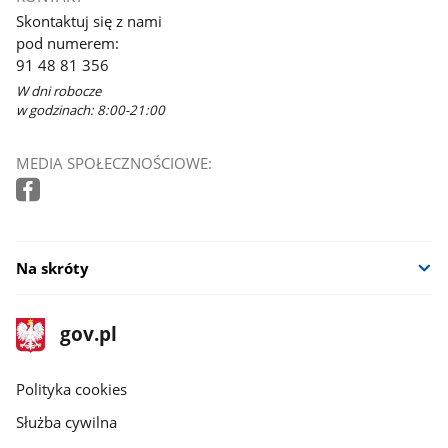
Skontaktuj się z nami
pod numerem:
91 48 81 356
W dni robocze
w godzinach: 8:00-21:00
MEDIA SPOŁECZNOŚCIOWE:
Na skróty
stopka
Strona
gov.pl
gov.pl
główna
gov.pl
Polityka cookies
Służba cywilna