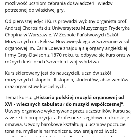
możliwość uczniom zebrania doświadczeń i wiedzy
potrzebnej do właściwej gry.
Od pierwszej edycji Kurs prowadzi wybitny organista prof.
Andrzej Chorosiński z Uniwersytetu Muzycznego Fryderyka
Chopina w Warszawie. W Zespole Państwowych Szkół
Muzycznych im. Feliksa Nowowiejskiego w Szczecinie w sali
organowej im. Carla Loewe znajdują się organy angielskiej
firmy Gray-Davison z 1870 roku, tu odbywa się kurs oraz w
różnych kościołach Szczecina i województwa.
Kurs skierowany jest do nauczycieli, uczniów szkół
muzycznych I stopnia i II stopnia, studentów, absolwentów
oraz organistów kościelnych.
Temat kursu:
„Historia polskiej muzyki organowej od
XVI - wiecznych tabulatur do muzyki współczesnej”
.
Utwory organowe wykonywane przez uczestników kursu są
zawsze ich propozycją, a Profesor szczegółowo na kursie je
omawia. Utwory barokowe kształtują u uczniów poczucie
tonalne, myślenie harmoniczne, otwierają możliwość