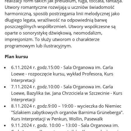
realizacji form takich jak preludium, fuga, toccata, fantazja.
Utwory romantyczne rozwijają u uczniów świadomość
harmoniczną, sposób postrzegania linii melodycznej jako
długiego legata, wrażliwość na odpowiednią barwę
poszczególnych współbrzmień. Utwory współczesne są
oparte o sonorystykę dźwiękową, neomodalizm,
impresjonizm. To służy utworom o charakterze
programowym lub ilustracyjnym.
Plan kursu
6.11.2024 r. godz.15:00 - Sala Organowa im. Carla
Loewe - rozpoczęcie kursu, wykład Profesora, Kurs
Interpretacji
7.11.2024 r. godz.10:00 - Sala Organowa im. Carla
Loewe, Bazylika św. Jana Chrzciciela w Szczecinie - Kurs
Interpretacji
8.11.2024 r. godz.9:00 – 19:00 - wycieczka do Niemiec
"Szlakiem zabytkowych organów Barnima Grüneberga".
Kurs Interpretacji w Penkun, Wollin, Pasewalk
9.11.2024 r. godz. 10:00 – 13:00 - Sala Organowa im.