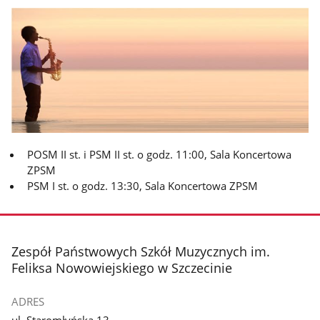
POSM II st. i PSM II st. o godz. 11:00, Sala Koncertowa
ZPSM
PSM I st. o godz. 13:30, Sala Koncertowa ZPSM
stopka
Zespół Państwowych Szkół Muzycznych im.
Feliksa Nowowiejskiego w Szczecinie
ADRES
ul. Staromłyńska 13