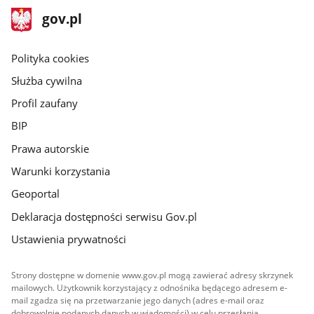
stopka
Strona
gov.pl
gov.pl
główna
gov.pl
Polityka cookies
Służba cywilna
Profil zaufany
BIP
Prawa autorskie
Warunki korzystania
Geoportal
Deklaracja dostępności serwisu Gov.pl
Ustawienia prywatności
Strony dostępne w domenie www.gov.pl mogą zawierać adresy skrzynek
mailowych. Użytkownik korzystający z odnośnika będącego adresem e-
mail zgadza się na przetwarzanie jego danych (adres e-mail oraz
dobrowolnie podanych danych w wiadomości) w celu przesłania