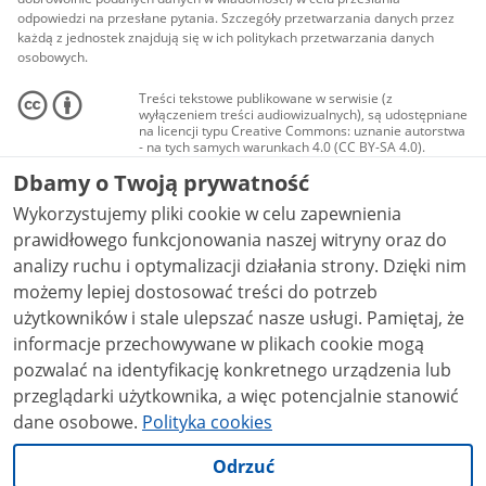
odpowiedzi na przesłane pytania. Szczegóły przetwarzania danych przez
każdą z jednostek znajdują się w ich politykach przetwarzania danych
osobowych.
Treści tekstowe publikowane w serwisie (z
wyłączeniem treści audiowizualnych), są udostępniane
na licencji typu Creative Commons: uznanie autorstwa
- na tych samych warunkach 4.0 (CC BY-SA 4.0).
Materiały audiowizualne, w tym zdjęcia, materiały
Dbamy o Twoją prywatność
audio i wideo, są udostępniane na licencji typu
Creative Commons: uznanie autorstwa użycie
Wykorzystujemy pliki cookie w celu zapewnienia
niekomercyjne - bez utworów zależnych 4.0 (CC BY-
NC-ND 4.0), o ile nie jest to stwierdzone inaczej.
prawidłowego funkcjonowania naszej witryny oraz do
analizy ruchu i optymalizacji działania strony. Dzięki nim
możemy lepiej dostosować treści do potrzeb
użytkowników i stale ulepszać nasze usługi. Pamiętaj, że
informacje przechowywane w plikach cookie mogą
pozwalać na identyfikację konkretnego urządzenia lub
przeglądarki użytkownika, a więc potencjalnie stanowić
dane osobowe.
Polityka cookies
Odrzuć