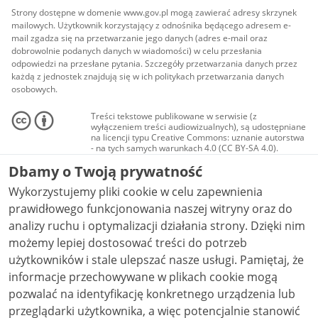
Strony dostępne w domenie www.gov.pl mogą zawierać adresy skrzynek
mailowych. Użytkownik korzystający z odnośnika będącego adresem e-
mail zgadza się na przetwarzanie jego danych (adres e-mail oraz
dobrowolnie podanych danych w wiadomości) w celu przesłania
odpowiedzi na przesłane pytania. Szczegóły przetwarzania danych przez
każdą z jednostek znajdują się w ich politykach przetwarzania danych
osobowych.
Treści tekstowe publikowane w serwisie (z
wyłączeniem treści audiowizualnych), są udostępniane
na licencji typu Creative Commons: uznanie autorstwa
- na tych samych warunkach 4.0 (CC BY-SA 4.0).
Materiały audiowizualne, w tym zdjęcia, materiały
Dbamy o Twoją prywatność
audio i wideo, są udostępniane na licencji typu
Creative Commons: uznanie autorstwa użycie
Wykorzystujemy pliki cookie w celu zapewnienia
niekomercyjne - bez utworów zależnych 4.0 (CC BY-
NC-ND 4.0), o ile nie jest to stwierdzone inaczej.
prawidłowego funkcjonowania naszej witryny oraz do
analizy ruchu i optymalizacji działania strony. Dzięki nim
możemy lepiej dostosować treści do potrzeb
użytkowników i stale ulepszać nasze usługi. Pamiętaj, że
informacje przechowywane w plikach cookie mogą
pozwalać na identyfikację konkretnego urządzenia lub
przeglądarki użytkownika, a więc potencjalnie stanowić