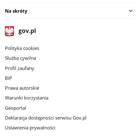
Na skróty
stopka
Strona
gov.pl
gov.pl
główna
gov.pl
Polityka cookies
Służba cywilna
Profil zaufany
BIP
Prawa autorskie
Warunki korzystania
Geoportal
Deklaracja dostępności serwisu Gov.pl
Ustawienia prywatności