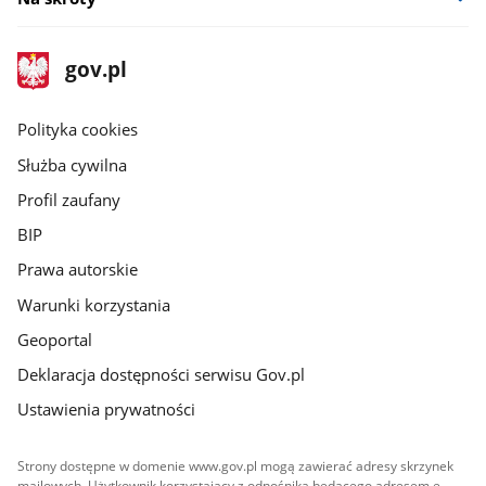
stopka
Strona
gov.pl
gov.pl
główna
gov.pl
Polityka cookies
Służba cywilna
Profil zaufany
BIP
Prawa autorskie
Warunki korzystania
Geoportal
Deklaracja dostępności serwisu Gov.pl
Ustawienia prywatności
Strony dostępne w domenie www.gov.pl mogą zawierać adresy skrzynek
mailowych. Użytkownik korzystający z odnośnika będącego adresem e-