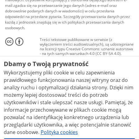
mail zgadza się na przetwarzanie jego danych (adres e-mail oraz
dobrowolnie podanych danych w wiadomości) w celu przesłania
odpowiedzi na przesłane pytania. Szczegóły przetwarzania danych przez
każdą z jednostek znajdują się w ich politykach przetwarzania danych
osobowych.
Treści tekstowe publikowane w serwisie (z
wyłączeniem treści audiowizualnych), są udostępniane
na licencji typu Creative Commons: uznanie autorstwa
- na tych samych warunkach 4.0 (CC BY-SA 4.0).
Materiały audiowizualne, w tym zdjęcia, materiały
Dbamy o Twoją prywatność
audio i wideo, są udostępniane na licencji typu
Creative Commons: uznanie autorstwa użycie
Wykorzystujemy pliki cookie w celu zapewnienia
niekomercyjne - bez utworów zależnych 4.0 (CC BY-
NC-ND 4.0), o ile nie jest to stwierdzone inaczej.
prawidłowego funkcjonowania naszej witryny oraz do
analizy ruchu i optymalizacji działania strony. Dzięki nim
możemy lepiej dostosować treści do potrzeb
użytkowników i stale ulepszać nasze usługi. Pamiętaj, że
informacje przechowywane w plikach cookie mogą
pozwalać na identyfikację konkretnego urządzenia lub
przeglądarki użytkownika, a więc potencjalnie stanowić
dane osobowe.
Polityka cookies